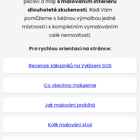
pečliví a mají
s malováním interiérů
dlouholeté zkušenosti
. Rádi Vám
pomůžeme s běžnou výmalbou jedné
místnosti i s kompletním vymalováním
celé nemovitosti.
Pro rychlou orientaci na stránce:
Recenze zákazníků na Vyklízení SOS
Co všechno malujeme
Jak malování probíhá
Kolik malování stojí