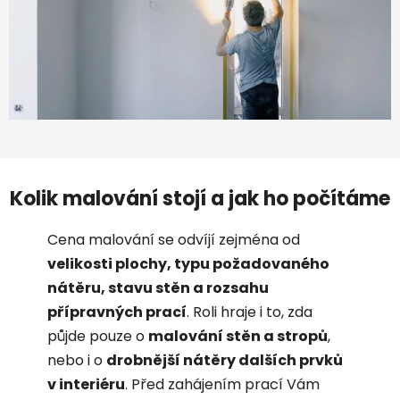
Kolik malování stojí a jak ho počítáme
Cena malování se odvíjí zejména od
velikosti plochy, typu požadovaného
nátěru, stavu stěn a rozsahu
přípravných prací
. Roli hraje i to, zda
půjde pouze o
malování stěn a stropů
,
nebo i o
drobnější nátěry dalších prvků
v interiéru
. Před zahájením prací Vám