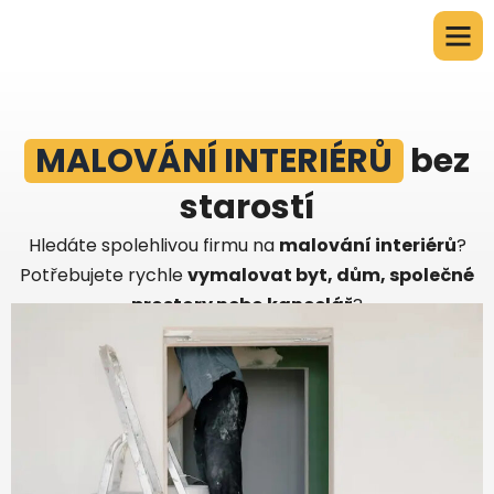
MALOVÁNÍ INTERIÉRŮ
bez
starostí
Hledáte spolehlivou firmu na
malování interiérů
?
Potřebujete rychle
vymalovat byt, dům, společné
prostory nebo kancelář
?