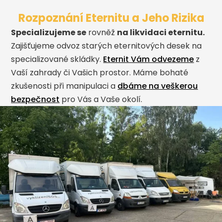
Rozpoznání Eternitu a Jeho Rizika
Specializujeme se
rovněž
na likvidaci eternitu.
Zajišťujeme odvoz starých eternitových desek na
specializované skládky.
Eternit Vám odvezeme
z
Vaší zahrady či Vašich prostor. Máme bohaté
zkušenosti při manipulaci a
dbáme na veškerou
bezpečnost
pro Vás a Vaše okolí.