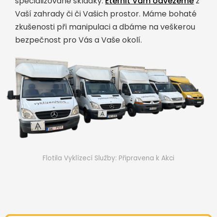
specializované skládky.
Eternit Vám odvezeme
z
Vaší zahrady či či Vašich prostor. Máme bohaté
zkušenosti při manipulaci a dbáme na veškerou
bezpečnost pro Vás a Vaše okolí.
Flotila Vyklízecí Služby: Připravena k Akci