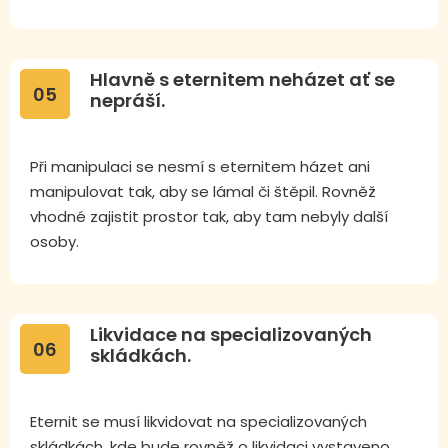
Hlavně s eternitem neházet ať se
05
nepráší.
Při manipulaci se nesmí s eternitem házet ani
manipulovat tak, aby se lámal či štěpil. Rovněž
vhodné zajistit prostor tak, aby tam nebyly další
osoby.
Likvidace na specializovaných
06
skládkách.
Eternit se musí likvidovat na specializovaných
skládkách, kde bude rovněž o likvidaci vystaveno