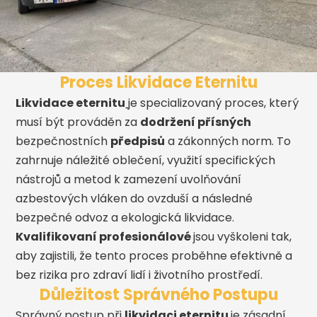
Proces Likvidace Eternitu
Likvidace eternitu
je specializovaný proces, který
musí být prováděn za
dodržení přísných
bezpečnostních
předpisů
a zákonných norm. To
zahrnuje náležité oblečení, využití specifických
nástrojů a metod k zamezení uvolňování
azbestových vláken do ovzduší a následné
bezpečné odvoz a ekologická likvidace.
Kvalifikovaní profesionálové
jsou vyškoleni tak,
aby zajistili, že tento proces proběhne efektivně a
bez rizika pro zdraví lidí i životního prostředí.
Důležitost Správného Postupu
Správný postup při
likvidaci eternitu
je zásadní