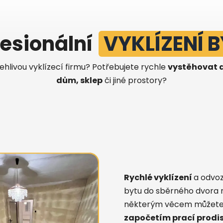
fesionální
VYKLÍZENÍ 
ehlivou vyklízecí firmu? Potřebujete rychle
vystěhovat a
dům, sklep
či jiné prostory?
Rychlé vyklízení
a odvoz
bytu do sběrného dvora 
některým věcem můžete m
započetím prací prodi