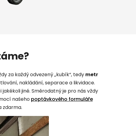
ítáme?
ždy za každý odvezený „kubík“, tedy
metr
tlování, nakládání, separace a likvidace.
i jakékoli jiné. Směrodatný je pro nás vždy
omocí našeho
poptávkového formuláře
la zdarma.