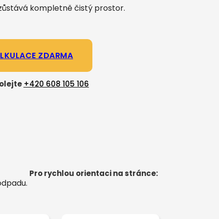
zůstává kompletně čistý prostor.
LKULACE ZDARMA
olejte
+420 608 105 106
Pro rychlou orientaci na stránce:
 odpadu.