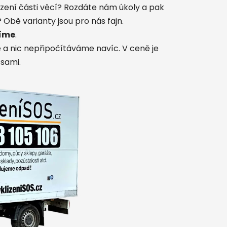
lizení části věcí? Rozdáte nám úkoly a pak
 Obě varianty jsou pro nás fajn.
žíme
.
 a nic nepřipočítáváme navíc. V ceně je
sami.