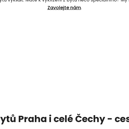
Zavolejte nám
.
bytů Praha i celé Čechy - c