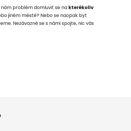
ělá nám problém domluvit se na
kterékoliv
ě nebo jiném městě? Nebo se naopak byt
me. Nezávazně se s námi spojte, nic vás
?