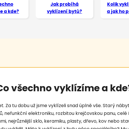
echno
Jak probíhá
Kolik vykl
e a kde?
vyklízení bytů?
a jak ho
Co všechno vyklízíme a kde
t. Za tu dobu už jsme vyklízeli snad úplně vše. Starý náb
nefunkční elektroniku, rozbitou krejčovskou panu, celé
mi, nejrůznější sklo, keramiku, plasty, dřevo, kov nebo sta
 bytu vyklidit. Máte k vyklízení z bytu něco speciálního? 