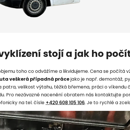
 vyklízení stojí a jak ho poč
objemu toho co odvážíme a likvidujeme. Cena se počítá v
nuta veškerá případná práce
jako je např. demontáž, py
za patra, velikost výtahu, těžká břemena, práci o víkendu č
du. Pro nezávazné nacenění obratem nás kontaktujte p
fonicky na tel. čísle
+420 608 105 106
. Je to rychlé a zce