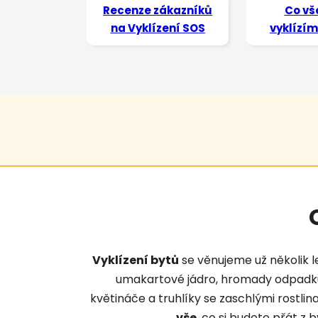
Recenze zákazníků
Co vš
na Vyklízení SOS
vyklízím
Vyklízení bytů
se věnujeme už několik le
umakartové jádro, hromady odpadků, 
květináče a truhlíky se zaschlými rostlina
vše
, co si budete přát z