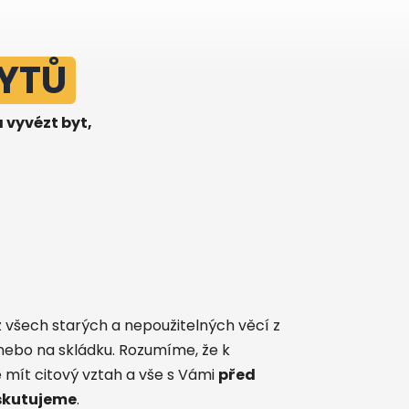
BYTŮ
 vyvézt byt,
 všech starých a nepoužitelných věcí z
nebo na skládku. Rozumíme, že k
ít citový vztah a vše s Vámi
před
skutujeme
.