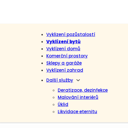
Vyklizení pozůstalostí
Vyklízení bytů
Vyklízení domů
Komerční prostory
Sklepy a garáže
Vyklízení zahrad
Další služby
Deratizace, dezinfekce
Malování interiérů
Úklid
Likvidace eternitu