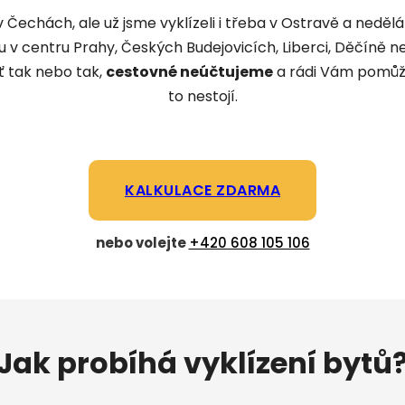
 v Čechách, ale už jsme vyklízeli i třeba v Ostravě a ned
ytu v centru Prahy, Českých Budejovicích, Liberci, Děčín
 tak nebo tak,
cestovné neúčtujeme
a rádi Vám pomůže
to nestojí.
Odeslat zprávu
KALKULACE ZDARMA
nebo volejte
+420 608 105 106
Jak probíhá vyklízení bytů