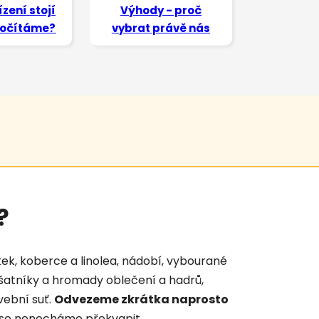
ízení stojí
Výhody - proč
 počítáme?
vybrat právě nás
?
ytek, koberce a linolea, nádobí, vybourané
 šatníky a hromady oblečení a hadrů,
vební suť.
Odvezeme zkrátka naprosto
My se nenecháme překvapit.