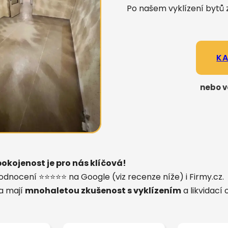
Po našem vyklízení bytů 
KA
nebo v
okojenost je pro nás klíčová!
odnocení ⭐⭐⭐⭐⭐ na Google (viz recenze níže) i Firmy.cz.
 a mají
mnohaletou zkušenost s vyklízením
a likvidací