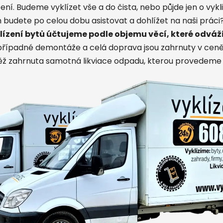
ní. Budeme vyklízet vše a do čista, nebo půjde jen o vyk
 budete po celou dobu asistovat a dohlížet na naši práci?
lízení bytů účtujeme podle objemu věcí
, které odvá
 případné demontáže a celá doprava jsou zahrnuty v ceně
ěž zahrnuta samotná likviace odpadu, kterou provedeme 