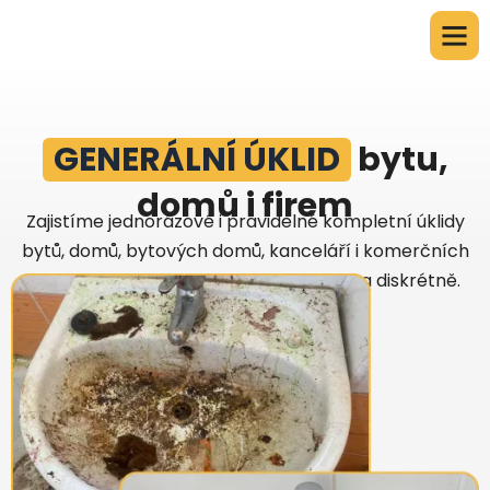
GENERÁLNÍ ÚKLID
bytu,
domů i firem
Zajistíme jednorázové i pravidelné kompletní úklidy
bytů, domů, bytových domů, kanceláří i komerčních
prostor. Pracujeme pečlivě, spolehlivě a diskrétně.