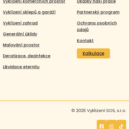
Vyklízení komerčních prostor
Ukázky naší práce
Vyklízení sklepů a garáží
Partnerský program
Vyklízení zahrad
Ochrana osobních
údajů
Generální úklidy
Kontakt
Malování prostor
Kalkulace
Deratizace, dezinfekce
Likvidace eternitu
Volejte nonstop
© 2026 Vyklízení SOS, s.r.o.
+420 608 105 106