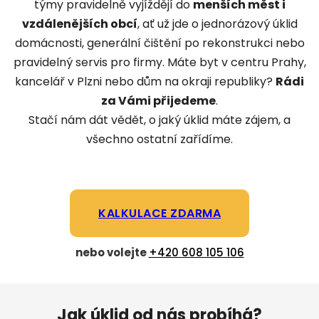
týmy pravidelně vyjíždějí do
menších měst i
vzdálenějších obcí
, ať už jde o jednorázový úklid
domácnosti, generální čištění po rekonstrukci nebo
pravidelný servis pro firmy. Máte byt v centru Prahy,
kancelář v Plzni nebo dům na okraji republiky?
Rádi
za Vámi přijedeme
.
Stačí nám dát vědět, o jaký úklid máte zájem, a
všechno ostatní zařídíme.
KALKULACE ZDARMA
nebo volejte
+420 608 105 106
Jak úklid od nás probíhá?