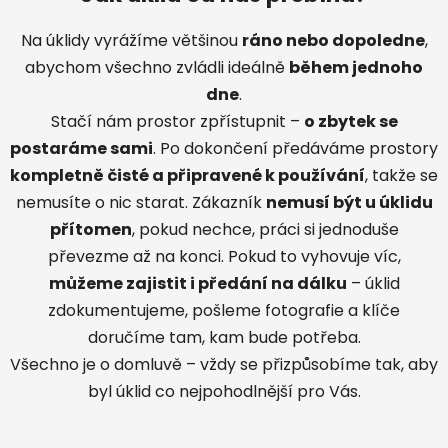
Na úklidy vyrážíme většinou
ráno nebo dopoledne
,
abychom všechno zvládli ideálně
během jednoho
dne
.
Stačí nám prostor zpřístupnit –
o zbytek se
postaráme sami
.
Po dokončení předáváme prostory
kompletně čisté a připravené k používání
, takže se
nemusíte o nic starat.
Zákazník
nemusí být u úklidu
přítomen
, pokud nechce, práci si jednoduše
převezme až na konci.
Pokud to vyhovuje víc,
můžeme zajistit i předání na dálku
– úklid
zdokumentujeme, pošleme fotografie a klíče
doručíme tam, kam bude potřeba.
Všechno je o domluvě – vždy se přizpůsobíme tak, aby
byl úklid co nejpohodlnější pro Vás.