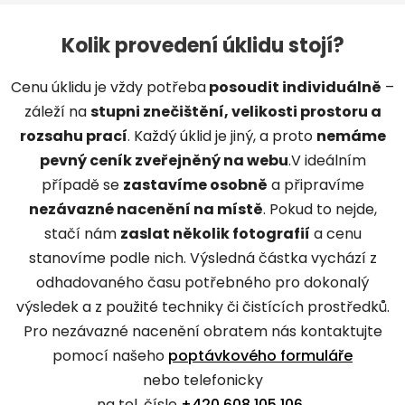
Kolik provedení úklidu stojí?
Cenu úklidu je vždy potřeba
posoudit individuálně
–
záleží na
stupni znečištění, velikosti prostoru a
rozsahu prací
. Každý úklid je jiný, a proto
nemáme
pevný ceník zveřejněný na webu
.V ideálním
případě se
zastavíme osobně
a připravíme
nezávazné nacenění na místě
. Pokud to nejde,
stačí nám
zaslat několik fotografií
a cenu
stanovíme podle nich. Výsledná částka vychází z
odhadovaného času potřebného pro dokonalý
výsledek a z použité techniky či čistících prostředků.
Pro nezávazné nacenění obratem nás kontaktujte
pomocí našeho
poptávkového formuláře
nebo telefonicky
na tel. čísle
+420 608 105 106
.