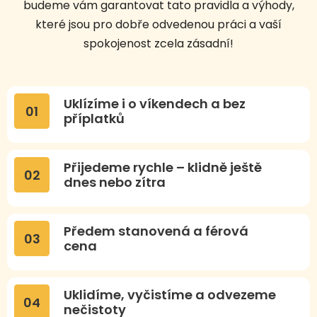
budeme vám garantovat tato pravidla a výhody,
které jsou pro dobře odvedenou práci a vaší
spokojenost zcela zásadní!
Uklízíme i o víkendech a bez
01
příplatků
Přijedeme rychle – klidně ještě
02
dnes nebo zítra
Předem stanovená a férová
03
cena
Uklidíme, vyčistíme a odvezeme
04
nečistoty