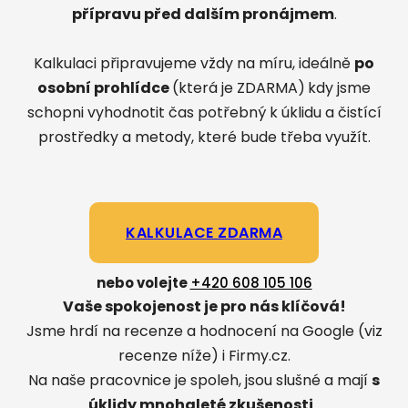
přípravu před dalším pronájmem
.
Kalkulaci připravujeme vždy na míru, ideálně
po
osobní prohlídce
(která je ZDARMA)
kdy jsme
schopni vyhodnotit čas potřebný k úklidu a čistící
prostředky a metody, které bude třeba využít.
KALKULACE ZDARMA
nebo volejte
+420 608 105 106
Vaše spokojenost je pro nás klíčová!
Jsme hrdí na recenze a hodnocení na Google (viz
recenze níže) i Firmy.cz.
Na naše pracovnice je spoleh, jsou slušné a mají
s
úklidy mnohaleté zkušenosti
.