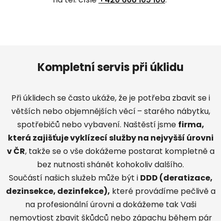
Kompletní servis při úklidu
Při úklidech se často ukáže, že je potřeba zbavit se i
větších nebo objemnějších věcí
– starého nábytku,
spotřebičů nebo vybavení. Naštěstí jsme
firma,
která zajišťuje vyklízecí služby na nejvyšší úrovni
v ČR
, takže se o vše dokážeme postarat kompletně a
bez nutnosti shánět kohokoliv dalšího.
Součástí našich služeb může být i
DDD (deratizace,
dezinsekce, dezinfekce)
,
které provádíme pečlivě a
na profesionální úrovni a dokážeme tak Vaši
nemovtiost zbavit škůdců nebo zápachu během pár