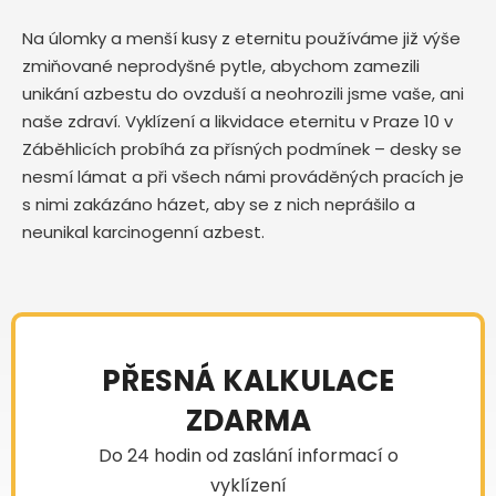
Na úlomky a menší kusy z eternitu používáme již výše
zmiňované neprodyšné pytle, abychom zamezili
unikání azbestu do ovzduší a neohrozili jsme vaše, ani
naše zdraví. Vyklízení a likvidace eternitu v Praze 10 v
Záběhlicích probíhá za přísných podmínek – desky se
nesmí lámat a při všech námi prováděných pracích je
s nimi zakázáno házet, aby se z nich neprášilo a
neunikal karcinogenní azbest.
PŘESNÁ KALKULACE
ZDARMA
Do 24 hodin od zaslání informací o
vyklízení