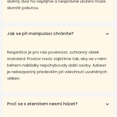
sběrný dvůr ho nepřijme a nesprávné uložení může
skončit pokutou.
Jak se při manipulaci chráníte?
Respirátor je pro nás povinnost, ochranný oblek
standard. Prostor navíc zajistíme tak, aby se v něm
během nakládky nepohybovaly další osoby. Azbest
je nebezpečný především při vdechnutí uvolněných
vláken.
Proč se s eternitem nesmí házet?