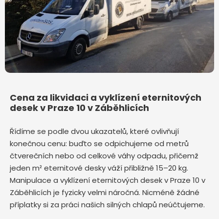
Cena za likvidaci a vyklízení eternitových
desek v Praze 10 v Záběhlicích
Řídíme se podle dvou ukazatelů, které ovlivňují
konečnou cenu: buďto se odpichujeme od metrů
čtverečních nebo od celkové váhy odpadu, přičemž
jeden m² eternitové desky váží přibližně 15–20 kg.
Manipulace a vyklízení eternitových desek v Praze 10 v
Záběhlicích je fyzicky velmi náročná. Nicméně žádné
příplatky si za práci našich silných chlapů neúčtujeme.