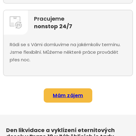
Pracujeme
nonstop 24/7
Rádi se s Vámi domluvíme na jakémkoliv termínu.
Jsme flexibilní. Můžeme některé práce provádět
přes noc.
Mám zájem
Den likvidace a vyklízení eternitových