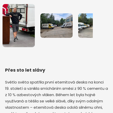
Přes sto let slávy
Světlo světa spatřila první eternitová deska na konci
19. století a vznikla smícháním směsi z 90 % cementu a
z 10 % azbestových vláken. Během let byla hojně
využívaná a těšila se velké slávě, díky svým odolným
vlastnostem – eternitová deska odolá silnému ohni,