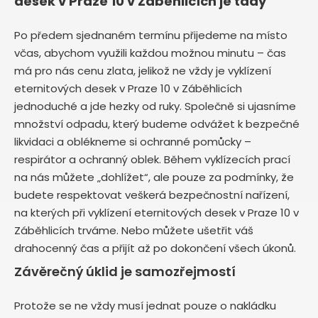
desek v Praze 10 v Záběhlicích je tady
Po předem sjednaném termínu přijedeme na místo
včas, abychom využili každou možnou minutu – čas
má pro nás cenu zlata, jelikož ne vždy je vyklízení
eternitových desek v Praze 10 v Záběhlicích
jednoduché a jde hezky od ruky. Společně si ujasníme
množství odpadu, který budeme odvážet k bezpečné
likvidaci a oblékneme si ochranné pomůcky –
respirátor a ochranný oblek. Během vyklízecích prací
na nás můžete „dohlížet“, ale pouze za podmínky, že
budete respektovat veškerá bezpečnostní nařízení,
na kterých při vyklízení eternitových desek v Praze 10 v
Záběhlicích trváme. Nebo můžete ušetřit váš
drahocenný čas a přijít až po dokončení všech úkonů.
Závěrečný úklid je samozřejmostí
Protože se ne vždy musí jednat pouze o nakládku