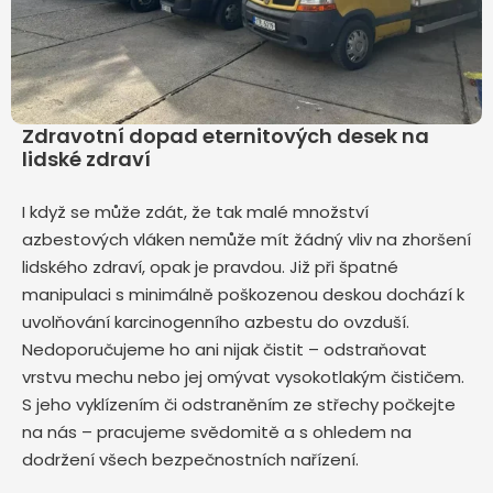
Zdravotní dopad eternitových desek na
lidské zdraví
I když se může zdát, že tak malé množství
azbestových vláken nemůže mít žádný vliv na zhoršení
lidského zdraví, opak je pravdou. Již při špatné
manipulaci s minimálně poškozenou deskou dochází k
uvolňování karcinogenního azbestu do ovzduší.
Nedoporučujeme ho ani nijak čistit – odstraňovat
vrstvu mechu nebo jej omývat vysokotlakým čističem.
S jeho vyklízením či odstraněním ze střechy počkejte
na nás – pracujeme svědomitě a s ohledem na
dodržení všech bezpečnostních nařízení.