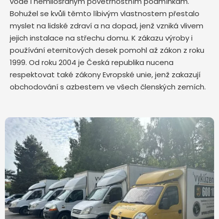
vodě i nemilosrdným povětrnostním podmínkám.
Bohužel se kvůli těmto líbivým vlastnostem přestalo
myslet na lidské zdraví a na dopad, jenž vzniká vlivem
jejich instalace na střechu domu. K zákazu výroby i
používání eternitových desek pomohl až zákon z roku
1999. Od roku 2004 je Česká republika nucena
respektovat také zákony Evropské unie, jenž zakazují
obchodování s azbestem ve všech členských zemích.