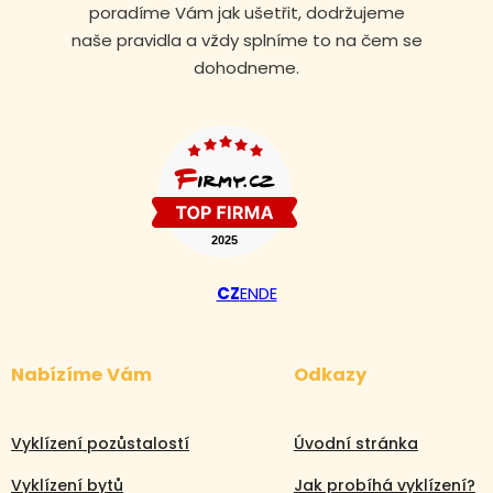
poradíme Vám jak ušetřit, dodržujeme
naše pravidla a vždy splníme to na čem se
dohodneme.
CZ
EN
DE
Nabízíme Vám
Odkazy
Volejte nonstop
+420 608 105 106
Vyklízení pozůstalostí
Úvodní stránka
Vyklízení bytů
Jak probíhá vyklízení?