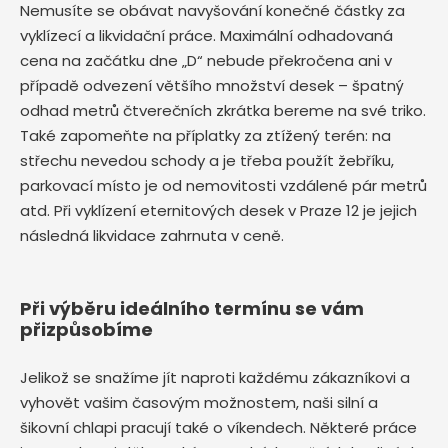
Nemusíte se obávat navyšování konečné částky za
vyklízecí a likvidační práce. Maximální odhadovaná
cena na začátku dne „D“ nebude překročena ani v
případě odvezení většího množství desek – špatný
odhad metrů čtverečních zkrátka bereme na své triko.
Také zapomeňte na příplatky za ztížený terén: na
střechu nevedou schody a je třeba použít žebříku,
parkovací místo je od nemovitosti vzdálené pár metrů
atd. Při vyklízení eternitových desek v Praze 12 je jejich
následná likvidace zahrnuta v ceně.
Při výběru ideálního termínu se vám
přizpůsobíme
Jelikož se snažíme jít naproti každému zákazníkovi a
vyhovět vašim časovým možnostem, naši silní a
šikovní chlapi pracují také o víkendech. Některé práce