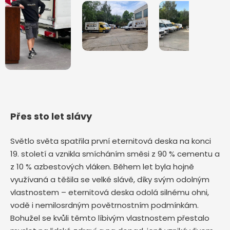
Přes sto let slávy
Světlo světa spatřila první eternitová deska na konci
19. století a vznikla smícháním směsi z 90 % cementu a
z 10 % azbestových vláken. Během let byla hojně
využívaná a těšila se velké slávě, díky svým odolným
vlastnostem – eternitová deska odolá silnému ohni,
vodě i nemilosrdným povětrnostním podmínkám.
Bohužel se kvůli těmto líbivým vlastnostem přestalo