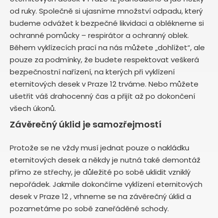
od ruky. Společně si ujasníme množství odpadu, který
budeme odvážet k bezpečné likvidaci a oblékneme si
ochranné pomůcky – respirátor a ochranný oblek.
Během vyklízecích prací na nás můžete „dohlížet“, ale
pouze za podmínky, že budete respektovat veškerá
bezpečnostní nařízení, na kterých při vyklízení
eternitových desek v Praze 12 trváme. Nebo můžete
ušetřit váš drahocenný čas a přijít až po dokončení
všech úkonů.
Závěrečný úklid je samozřejmostí
Protože se ne vždy musí jednat pouze o nakládku
eternitových desek a někdy je nutná také demontáž
přímo ze střechy, je důležité po sobě uklidit vzniklý
nepořádek. Jakmile dokončíme vyklízení eternitových
desek v Praze 12 , vrhneme se na závěrečný úklid a
pozametáme po sobě zaneřáděné schody.