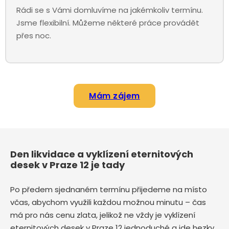
Rádi se s Vámi domluvíme na jakémkoliv termínu.
Jsme flexibilní. Můžeme některé práce provádět
přes noc.
Mám zájem
Den likvidace a vyklízení eternitových
desek v Praze 12 je tady
Po předem sjednaném termínu přijedeme na místo
včas, abychom využili každou možnou minutu – čas
má pro nás cenu zlata, jelikož ne vždy je vyklízení
eternitových desek v Praze 12 jednoduché a jde hezky