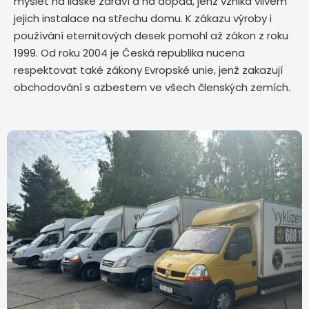
myslet na lidské zdraví a na dopad, jenž vzniká vlivem
jejich instalace na střechu domu. K zákazu výroby i
používání eternitových desek pomohl až zákon z roku
1999. Od roku 2004 je Česká republika nucena
respektovat také zákony Evropské unie, jenž zakazují
obchodování s azbestem ve všech členských zemích.