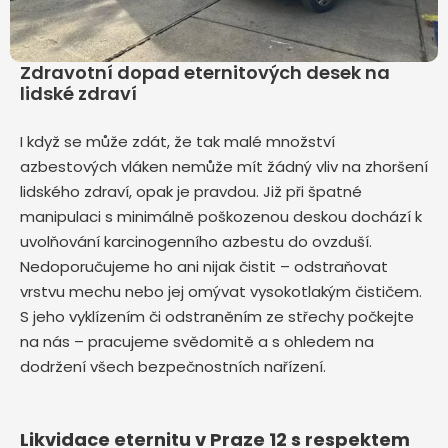
Zdravotní dopad eternitových desek na
lidské zdraví
I když se může zdát, že tak malé množství
azbestových vláken nemůže mít žádný vliv na zhoršení
lidského zdraví, opak je pravdou. Již při špatné
manipulaci s minimálně poškozenou deskou dochází k
uvolňování karcinogenního azbestu do ovzduší.
Nedoporučujeme ho ani nijak čistit – odstraňovat
vrstvu mechu nebo jej omývat vysokotlakým čističem.
S jeho vyklízením či odstraněním ze střechy počkejte
na nás – pracujeme svědomitě a s ohledem na
dodržení všech bezpečnostních nařízení.
Likvidace eternitu v Praze 12 s respektem