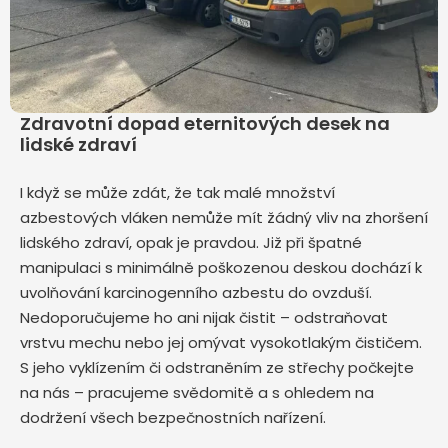
Zdravotní dopad eternitových desek na
lidské zdraví
I když se může zdát, že tak malé množství
azbestových vláken nemůže mít žádný vliv na zhoršení
lidského zdraví, opak je pravdou. Již při špatné
manipulaci s minimálně poškozenou deskou dochází k
uvolňování karcinogenního azbestu do ovzduší.
Nedoporučujeme ho ani nijak čistit – odstraňovat
vrstvu mechu nebo jej omývat vysokotlakým čističem.
S jeho vyklízením či odstraněním ze střechy počkejte
na nás – pracujeme svědomitě a s ohledem na
dodržení všech bezpečnostních nařízení.