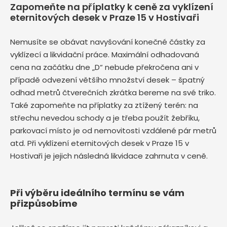
Zapomeňte na příplatky k ceně za vyklízení
eternitových desek v Praze 15 v Hostivaři
Nemusíte se obávat navyšování konečné částky za
vyklízecí a likvidační práce. Maximální odhadovaná
cena na začátku dne „D“ nebude překročena ani v
případě odvezení většího množství desek – špatný
odhad metrů čtverečních zkrátka bereme na své triko.
Také zapomeňte na příplatky za ztížený terén: na
střechu nevedou schody a je třeba použít žebříku,
parkovací místo je od nemovitosti vzdálené pár metrů
atd. Při vyklízení eternitových desek v Praze 15 v
Hostivaři je jejich následná likvidace zahrnuta v ceně.
Při výběru ideálního termínu se vám
přizpůsobíme