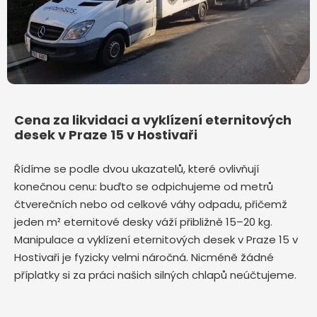
Cena za likvidaci a vyklízení eternitových
desek v Praze 15 v Hostivaři
Řídíme se podle dvou ukazatelů, které ovlivňují
konečnou cenu: buďto se odpichujeme od metrů
čtverečních nebo od celkové váhy odpadu, přičemž
jeden m² eternitové desky váží přibližně 15–20 kg.
Manipulace a vyklízení eternitových desek v Praze 15 v
Hostivaři je fyzicky velmi náročná. Nicméně žádné
příplatky si za práci našich silných chlapů neúčtujeme.