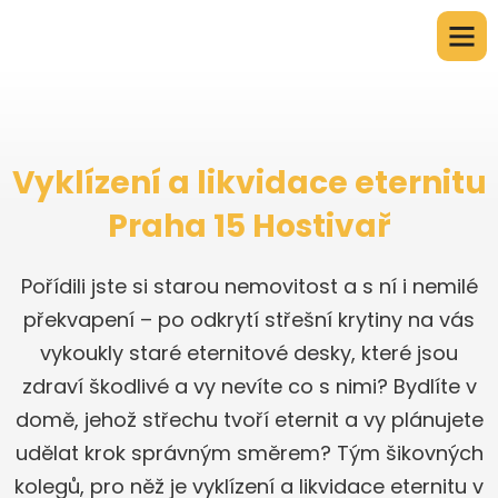
Vyklízení a likvidace eternitu
Praha 15 Hostivař
Pořídili jste si starou nemovitost a s ní i nemilé
překvapení – po odkrytí střešní krytiny na vás
vykoukly staré eternitové desky, které jsou
zdraví škodlivé a vy nevíte co s nimi? Bydlíte v
domě, jehož střechu tvoří eternit a vy plánujete
udělat krok správným směrem? Tým šikovných
kolegů, pro něž je vyklízení a likvidace eternitu v