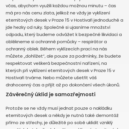
včas, abychom využili každou možnou minutu – čas
má pro nás cenu zlata, jelikož ne vždy je vyklízení
eternitových desek v Praze 15 v Hostivaři jednoduché a
jde hezky od ruky. Společně si ujasníme množství
odpadu, který budeme odvážet k bezpečné likvidaci a
oblékneme si ochranné pomůcky – respirátor a
ochranný oblek. Během vyklízecích prací na nás
můžete „dohlížet“, ale pouze za podmínky, že budete
respektovat veškerá bezpečnostní nařízení, na
kterých při vyklízení eternitových desek v Praze 15 v
Hostivaři trváme. Nebo můžete ušetřit váš
drahocenný čas a přijít až po dokončení všech úkonů.
Závěrečný úklid je samozřejmostí
Protože se ne vždy musí jednat pouze o nakládku
eternitových desek a někdy je nutná také demontáž
přímo ze střechy, je důležité po sobě uklidit vzniklý