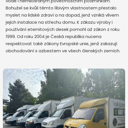
vodě i nemilosrdným povětrnostním podmínkám.
Bohužel se kvůli těmto líbivým vlastnostem přestalo
myslet na lidské zdraví a na dopad, jenž vzniká vlivem
jejich instalace na střechu domu. K zákazu výroby i
používání eternitových desek pomohl až zákon z roku
1999. Od roku 2004 je Česká republika nucena
respektovat také zákony Evropské unie, jenž zakazují
obchodování s azbestem ve všech členských zemích.