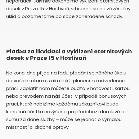
nepořádek. Jakmile dokončíme vyklízení eternitových
desek v Praze 15 v Hostivaři, vrhneme se na závěrečný
úklid a pozametáme po sobě zaneřáděné schody.
Platba za likvidaci a vyklízení eternitových
desek v Praze 15 v Hostivaři
Na konci dne přijde na řadu předání splněného úkolu
do vašich rukou a s ním také placení za odvedenou
práci. Zaplatit nám můžete buďto v hotovosti, kartou
nebo převodem na náš účet. V případě bonusových
prací, které nabízíme každému zákazníkovi bude
konečná částka navýšena po předchozí domluvě o
sumu za dané služby – může se jednat o výmalbu
místností či drobné opravy.