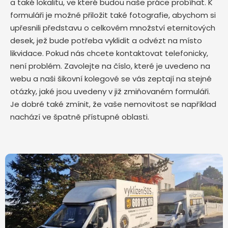
a také lokalitu, ve které budou naše práce probíhat. K
formuláři je možné přiložit také fotografie, abychom si
upřesnili představu o celkovém množství eternitových
desek, jež bude potřeba vyklidit a odvézt na místo
likvidace. Pokud nás chcete kontaktovat telefonicky,
není problém. Zavolejte na číslo, které je uvedeno na
webu a naši šikovní kolegové se vás zeptají na stejné
otázky, jaké jsou uvedeny v již zmiňovaném formuláři.
Je dobré také zmínit, že vaše nemovitost se například
nachází ve špatně přístupné oblasti.