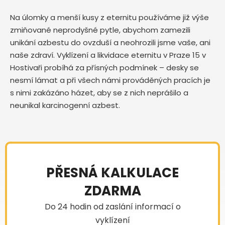
Na úlomky a menší kusy z eternitu používáme již výše
zmiňované neprodyšné pytle, abychom zamezili
unikání azbestu do ovzduší a neohrozili jsme vaše, ani
naše zdraví. Vyklízení a likvidace eternitu v Praze 15 v
Hostivaři probíhá za přísných podmínek – desky se
nesmí lámat a při všech námi prováděných pracích je
s nimi zakázáno házet, aby se z nich neprášilo a
neunikal karcinogenní azbest.
PŘESNÁ KALKULACE
ZDARMA
Do 24 hodin od zaslání informací o
vyklízení