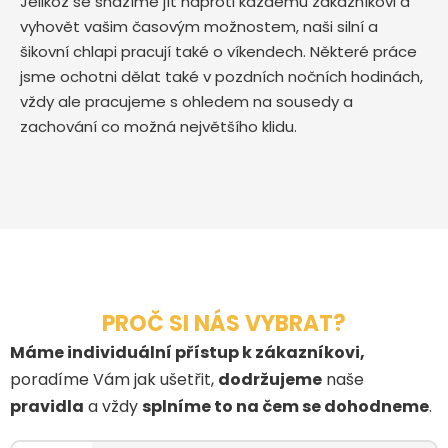
Jelikož se snažíme jít naproti každému zákazníkovi a
vyhovět vašim časovým možnostem, naši silní a
šikovní chlapi pracují také o víkendech. Některé práce
jsme ochotni dělat také v pozdních nočních hodinách,
vždy ale pracujeme s ohledem na sousedy a
zachování co možná největšího klidu.
PROČ SI NÁS VYBRAT?
Máme individuální přístup k zákazníkovi,
poradíme Vám jak ušetřit,
dodržujeme
naše
pravidla
a vždy
splníme to na čem se dohodneme
.