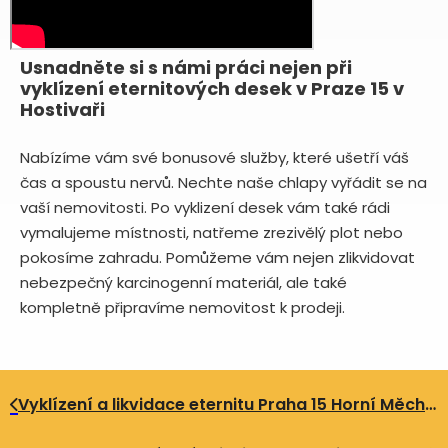
Usnadněte si s námi práci nejen při
vyklízení eternitových desek v Praze 15 v
Hostivaři
Nabízíme vám své bonusové služby, které ušetří váš
čas a spoustu nervů. Nechte naše chlapy vyřádit se na
vaší nemovitosti. Po vyklizení desek vám také rádi
vymalujeme místnosti, natřeme zrezivělý plot nebo
pokosíme zahradu. Pomůžeme vám nejen zlikvidovat
nebezpečný karcinogenní materiál, ale také
kompletně připravíme nemovitost k prodeji.
Vyklízení a likvidace eternitu Praha 15 Horní Měcholupy