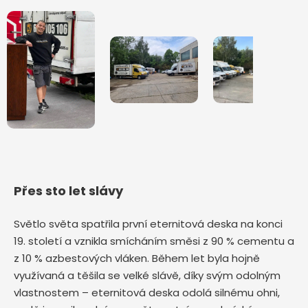
Přes sto let slávy
Světlo světa spatřila první eternitová deska na konci
19. století a vznikla smícháním směsi z 90 % cementu a
z 10 % azbestových vláken. Během let byla hojně
využívaná a těšila se velké slávě, díky svým odolným
vlastnostem – eternitová deska odolá silnému ohni,