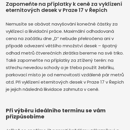
Zapomeňte na příplatky k ceně za vyklízení
eternitových desek v Praze 17 v Řepích
Nemusíte se obávat navyšování konečné částky za
vyklízecí a likvidační práce. Maximální odhadovaná
cena na začátku dne „D“ nebude překročena ani v
případě odvezení většího množství desek – špatný
odhad metrů čtverečních zkrátka bereme na své triko.
Také zapomeňte na příplatky za ztížený terén: na
střechu nevedou schody a je třeba použít žebříku,
parkovací místo je od nemovitosti vzdálené pár metrů
atd. Při vyklízení eternitových desek v Praze 17 v Řepích
je jejich následná likvidace zahrnuta v ceně.
Při výběru ideálního termínu se vám
přizpůsobíme