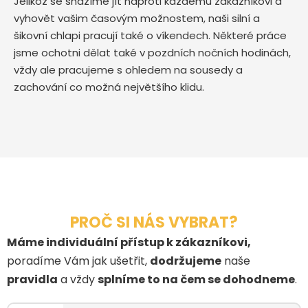
Jelikož se snažíme jít naproti každému zákazníkovi a
vyhovět vašim časovým možnostem, naši silní a
šikovní chlapi pracují také o víkendech. Některé práce
jsme ochotni dělat také v pozdních nočních hodinách,
vždy ale pracujeme s ohledem na sousedy a
zachování co možná největšího klidu.
PROČ SI NÁS VYBRAT?
Máme individuální přístup k zákazníkovi,
poradíme Vám jak ušetřit,
dodržujeme
naše
pravidla
a vždy
splníme to na čem se dohodneme
.