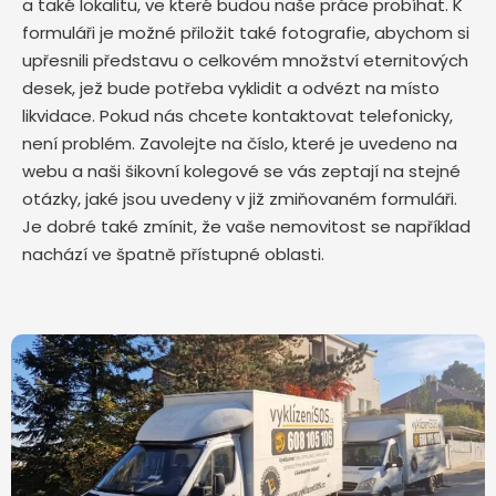
a také lokalitu, ve které budou naše práce probíhat. K
formuláři je možné přiložit také fotografie, abychom si
upřesnili představu o celkovém množství eternitových
desek, jež bude potřeba vyklidit a odvézt na místo
likvidace. Pokud nás chcete kontaktovat telefonicky,
není problém. Zavolejte na číslo, které je uvedeno na
webu a naši šikovní kolegové se vás zeptají na stejné
otázky, jaké jsou uvedeny v již zmiňovaném formuláři.
Je dobré také zmínit, že vaše nemovitost se například
nachází ve špatně přístupné oblasti.