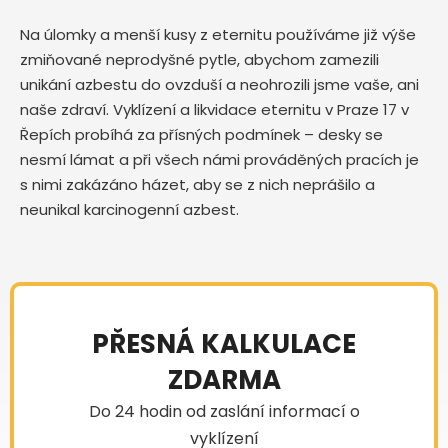
Na úlomky a menší kusy z eternitu používáme již výše
zmiňované neprodyšné pytle, abychom zamezili
unikání azbestu do ovzduší a neohrozili jsme vaše, ani
naše zdraví. Vyklízení a likvidace eternitu v Praze 17 v
Řepích probíhá za přísných podmínek – desky se
nesmí lámat a při všech námi prováděných pracích je
s nimi zakázáno házet, aby se z nich neprášilo a
neunikal karcinogenní azbest.
PŘESNÁ KALKULACE
ZDARMA
Do 24 hodin od zaslání informací o
vyklízení