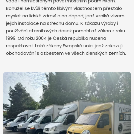
vodě i nemilosrdným povětrnostním podmínkám.
Bohužel se kvůli těmto líbivým vlastnostem přestalo
myslet na lidské zdraví a na dopad, jenž vzniká vlivem
jejich instalace na střechu domu. K zákazu výroby i
používání eternitových desek pomohl až zákon z roku
1999. Od roku 2004 je Česká republika nucena
respektovat také zákony Evropské unie, jenž zakazují
obchodování s azbestem ve všech členských zemích.