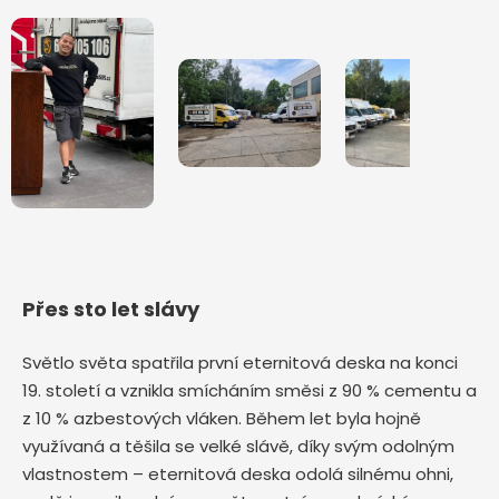
Přes sto let slávy
Světlo světa spatřila první eternitová deska na konci
19. století a vznikla smícháním směsi z 90 % cementu a
z 10 % azbestových vláken. Během let byla hojně
využívaná a těšila se velké slávě, díky svým odolným
vlastnostem – eternitová deska odolá silnému ohni,