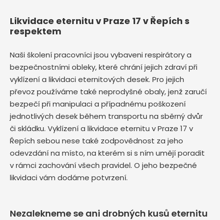
Likvidace eternitu v Praze 17 v Řepích s
respektem
Naši školení pracovníci jsou vybaveni respirátory a
bezpečnostními obleky, které chrání jejich zdraví při
vyklízení a likvidaci eternitových desek. Pro jejich
převoz používáme také neprodyšné obaly, jenž zaručí
bezpečí při manipulaci a případnému poškození
jednotlivých desek během transportu na sběrný dvůr
či skládku. Vyklízení a likvidace eternitu v Praze 17 v
Řepích sebou nese také zodpovědnost za jeho
odevzdání na místo, na kterém si s ním umějí poradit
v rámci zachování všech pravidel. O jeho bezpečné
likvidaci vám dodáme potvrzení.
Nezalekneme se ani drobných kusů eternitu