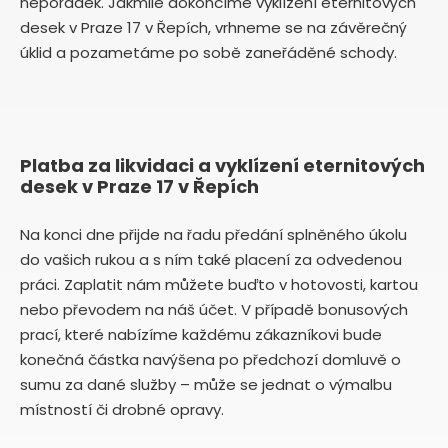
nepořádek. Jakmile dokončíme vyklízení eternitových
desek v Praze 17 v Řepích, vrhneme se na závěrečný
úklid a pozametáme po sobě zaneřáděné schody.
Platba za likvidaci a vyklízení eternitových
desek v Praze 17 v Řepích
Na konci dne přijde na řadu předání splněného úkolu
do vašich rukou a s ním také placení za odvedenou
práci. Zaplatit nám můžete buďto v hotovosti, kartou
nebo převodem na náš účet. V případě bonusových
prací, které nabízíme každému zákazníkovi bude
konečná částka navýšena po předchozí domluvě o
sumu za dané služby – může se jednat o výmalbu
místností či drobné opravy.