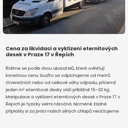
Cena za likvidaci a vyklízení eternitových
desek v Praze 17 v Řepích
Řídíme se podle dvou ukazatelů, které ovlivňují
konečnou cenu: buďto se odpichujeme od metrů
čtverečních nebo od celkové váhy odpadu, přičemž
jeden m² eternitové desky váží přibližně 15–20 kg.
Manipulace a vyklízení eternitových desek v Praze 17 v
Řepích je fyzicky velmi náročná. Nicméně žádné
příplatky si za práci našich silných chlapů neúčtujeme.