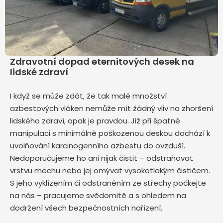
Zdravotní dopad eternitových desek na
lidské zdraví
I když se může zdát, že tak malé množství
azbestových vláken nemůže mít žádný vliv na zhoršení
lidského zdraví, opak je pravdou. Již při špatné
manipulaci s minimálně poškozenou deskou dochází k
uvolňování karcinogenního azbestu do ovzduší.
Nedoporučujeme ho ani nijak čistit – odstraňovat
vrstvu mechu nebo jej omývat vysokotlakým čističem.
S jeho vyklízením či odstraněním ze střechy počkejte
na nás – pracujeme svědomitě a s ohledem na
dodržení všech bezpečnostních nařízení.