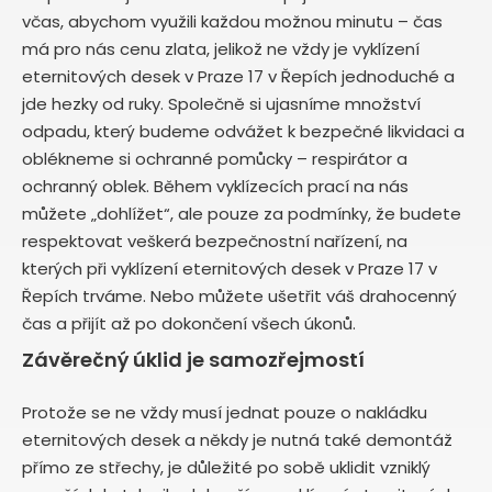
včas, abychom využili každou možnou minutu – čas
má pro nás cenu zlata, jelikož ne vždy je vyklízení
eternitových desek v Praze 17 v Řepích jednoduché a
jde hezky od ruky. Společně si ujasníme množství
odpadu, který budeme odvážet k bezpečné likvidaci a
oblékneme si ochranné pomůcky – respirátor a
ochranný oblek. Během vyklízecích prací na nás
můžete „dohlížet“, ale pouze za podmínky, že budete
respektovat veškerá bezpečnostní nařízení, na
kterých při vyklízení eternitových desek v Praze 17 v
Řepích trváme. Nebo můžete ušetřit váš drahocenný
čas a přijít až po dokončení všech úkonů.
Závěrečný úklid je samozřejmostí
Protože se ne vždy musí jednat pouze o nakládku
eternitových desek a někdy je nutná také demontáž
přímo ze střechy, je důležité po sobě uklidit vzniklý