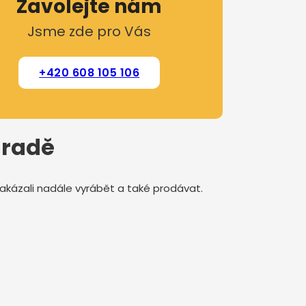
Zavolejte nám
Jsme zde pro Vás
+420 608 105 106
hradě
 zakázali nadále vyrábět a také prodávat.