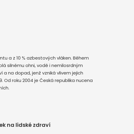
mentu a z 10 % azbestových vláken. Během
olá silnému ohni, vodě i nemilosrdným
a na dopad, jenž vzniká vlivem jejich
9. Od roku 2004 je Česká republika nucena
ích.
k na lidské zdraví