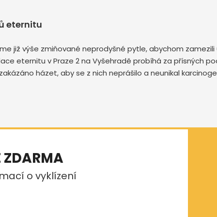
 eternitu
me již výše zmiňované neprodyšné pytle, abychom zamezili u
kvidace eternitu v Praze 2 na Vyšehradě probíhá za přísných 
zakázáno házet, aby se z nich neprášilo a neunikal karcinog
E ZDARMA
mací o vyklízení