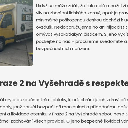
I když se může zdát, že tak malé množstv
vliv na zhoršení lidského zdraví, opak je pra
minimálně poškozenou deskou dochází k u
ovzduší. Nedoporučujeme ho ani nijak čisti
omývat vysokotlakým čističem. S jeho vykl
počkejte na nás – pracujeme svědomitě a
Odeslat zprávu
bezpečnostních nařízení.
 Praze 2 na Vyšehradě s respek
átory a bezpečnostními obleky, které chrání jejich zdraví při v
obaly, jenž zaručí bezpečí při manipulaci a případnému poš
lízení a likvidace eternitu v Praze 2 na Vyšehradě sebou ne
 rámci zachování všech pravidel. O jeho bezpečné likvidaci 