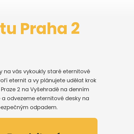
itu Praha 2
iny na vás vykoukly staré eternitové
oří eternit a vy plánujete udělat krok
 v Praze 2 na Vyšehradě na denním
e a odvezeme eternitové desky na
 nebezpečným odpadem.