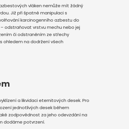
í azbestových vláken nemůže mít žádný
vdou. Již při špatné manipulaci s
volňování karcinogenního azbestu do
t – odstraňovat vrstvu mechu nebo jej
ízením či odstraněním ze střechy
 s ohledem na dodržení všech
tem
yklízení a likvidaci eternitových desek. Pro
kození jednotlivých desek během
se také zodpovědnost za jeho odevzdání na
vám dodáme potvrzení.