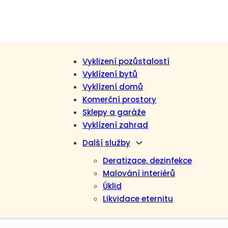
Vyklizení pozůstalostí
Vyklízení bytů
Vyklízení domů
Komerční prostory
Sklepy a garáže
Vyklízení zahrad
Další služby
Deratizace, dezinfekce
Malování interiérů
Úklid
Likvidace eternitu