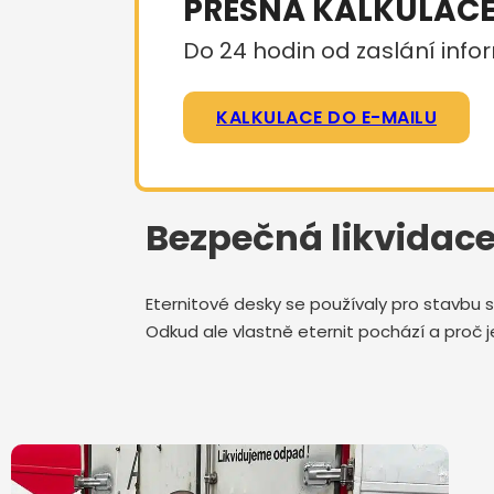
PŘESNÁ KALKULAC
Do 24 hodin od zaslání infor
KALKULACE DO E-MAILU
Bezpečná likvidace
Eternitové desky se používaly pro stavbu s
Odkud ale vlastně eternit pochází a proč j