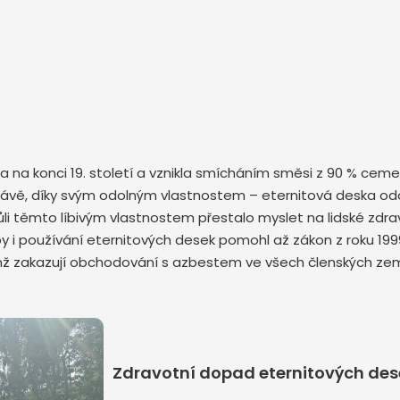
ska na konci 19. století a vznikla smícháním směsi z 90 % ce
é slávě, díky svým odolným vlastnostem – eternitová deska od
 těmto líbivým vlastnostem přestalo myslet na lidské zdraví 
y i používání eternitových desek pomohl až zákon z roku 199
enž zakazují obchodování s azbestem ve všech členských zem
Zdravotní dopad eternitových dese