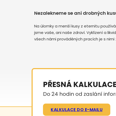
Nezalekneme se ani drobných kusů
Na úlomky a menší kusy z eternitu používá
jsme vaše, ani naše zdraví. Vyklízení a li
všech námi prováděných pracích je s nimi 
PŘESNÁ KALKULAC
Do 24 hodin od zaslání infor
KALKULACE DO E-MAILU