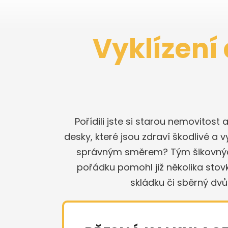
Vyklízení 
Pořídili jste si starou nemovitost 
desky, které jsou zdraví škodlivé a v
správným směrem? Tým šikovných k
pořádku pomohl již několika sto
skládku či sběrný dv