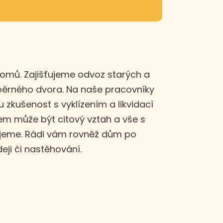
domů. Zajišťujeme odvoz starých a
sběrného dvora. Na naše pracovníky
u zkušenost s vyklízením a likvidací
m může být citový vztah a vše s
ujeme. Rádi vám rovněž dům po
eji či nastěhování.