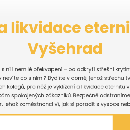
a likvidace etern
Vyšehrad
a s ní i nemilé překvapení – po odkrytí střešní kryt
y nevíte co s nimi? Bydlíte v domě, jehož střechu tv
olegů, pro něž je vyklízení a likvidace eternitu
vkám spokojených zákazníků. Bezpečně odstraním
ůr, jehož zaměstnanci ví, jak si poradit s vysoce