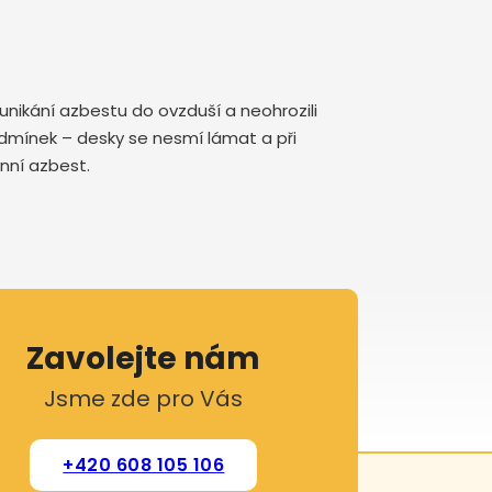
nikání azbestu do ovzduší a neohrozili
podmínek – desky se nesmí lámat a při
enní azbest.
Zavolejte nám
Jsme zde pro Vás
+420 608 105 106