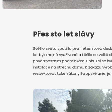
Přes sto let slávy
Světlo světa spatřila první eternitová de
let byla hojně využívaná a těšila se velk
povětrnostním podmínkám. Bohužel se kvůli
instalace na střechu domu. K zákazu výrob
respektovat také zákony Evropské unie, j