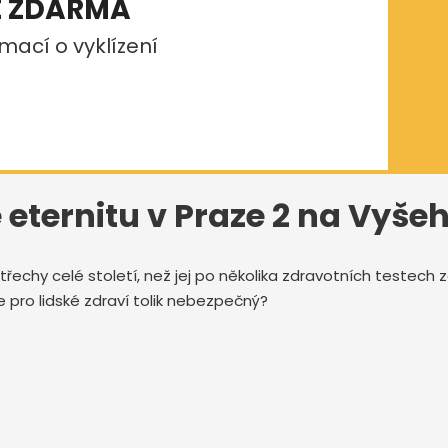
E ZDARMA
mací o vyklízení
 eternitu v Praze 2 na Vyše
třechy celé století, než jej po několika zdravotních testech
e pro lidské zdraví tolik nebezpečný?