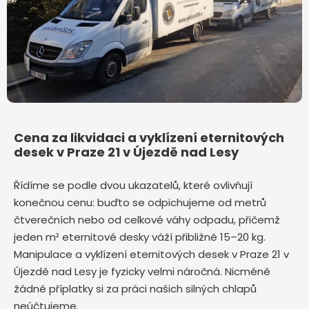
Cena za likvidaci a vyklízení eternitových
desek v Praze 21 v Újezdě nad Lesy
Řídíme se podle dvou ukazatelů, které ovlivňují
konečnou cenu: buďto se odpichujeme od metrů
čtverečních nebo od celkové váhy odpadu, přičemž
jeden m² eternitové desky váží přibližně 15–20 kg.
Manipulace a vyklízení eternitových desek v Praze 21 v
Újezdě nad Lesy je fyzicky velmi náročná. Nicméně
žádné příplatky si za práci našich silných chlapů
neúčtujeme.