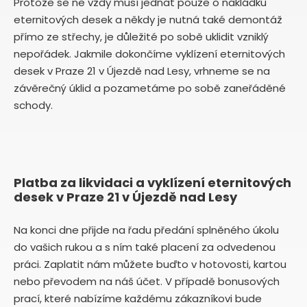
Protože se ne vždy musí jednat pouze o nakládku
eternitových desek a někdy je nutná také demontáž
přímo ze střechy, je důležité po sobě uklidit vzniklý
nepořádek. Jakmile dokončíme vyklízení eternitových
desek v Praze 21 v Újezdě nad Lesy, vrhneme se na
závěrečný úklid a pozametáme po sobě zaneřáděné
schody.
Platba za likvidaci a vyklízení eternitových
desek v Praze 21 v Újezdě nad Lesy
Na konci dne přijde na řadu předání splněného úkolu
do vašich rukou a s ním také placení za odvedenou
práci. Zaplatit nám můžete buďto v hotovosti, kartou
nebo převodem na náš účet. V případě bonusových
prací, které nabízíme každému zákazníkovi bude