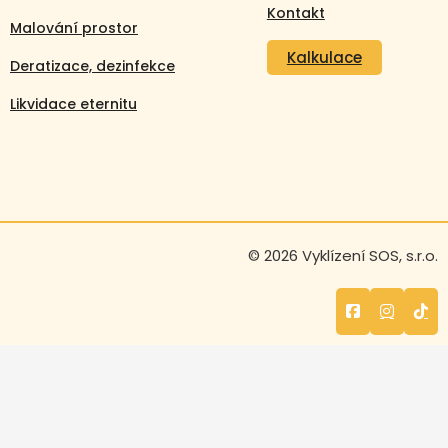
Kontakt
Malování prostor
Kalkulace
Deratizace, dezinfekce
Likvidace eternitu
Volejte nonstop
© 2026 Vyklízení SOS, s.r.o.
+420 608 105 106