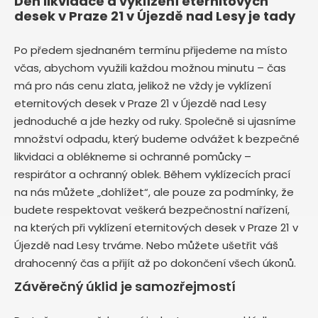
Den likvidace a vyklízení eternitových
desek v Praze 21 v Újezdě nad Lesy je tady
Po předem sjednaném termínu přijedeme na místo
včas, abychom využili každou možnou minutu – čas
má pro nás cenu zlata, jelikož ne vždy je vyklízení
eternitových desek v Praze 21 v Újezdě nad Lesy
jednoduché a jde hezky od ruky. Společně si ujasníme
množství odpadu, který budeme odvážet k bezpečné
likvidaci a oblékneme si ochranné pomůcky –
respirátor a ochranný oblek. Během vyklízecích prací
na nás můžete „dohlížet“, ale pouze za podmínky, že
budete respektovat veškerá bezpečnostní nařízení,
na kterých při vyklízení eternitových desek v Praze 21 v
Újezdě nad Lesy trváme. Nebo můžete ušetřit váš
drahocenný čas a přijít až po dokončení všech úkonů.
Závěrečný úklid je samozřejmostí