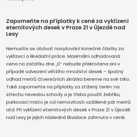
Zapomeňte na příplatky k ceně za vyklízení
eternitových desek v Praze 21 v Újezdě nad
Lesy
Nemusíte se obávat navyšování konečné částky za
vyklízecí a likvidační práce. Maximální odhadovaná
cena na začátku dne „D“ nebude překročena ani v
případě odvezení většího množství desek – špatný
odhad metrů čtverečních zkrátka bereme na své triko.
Také zapomeňte na příplatky za ztížený terén: na
střechu nevedou schody a je třeba použít žebříku,
parkovací místo je od nemovitosti vzdálené pár metrů
atd. Při vyklízení eternitových desek v Praze 21 v Újezdě
nad Lesy je jejich následná likvidace zahrnuta v ceně.