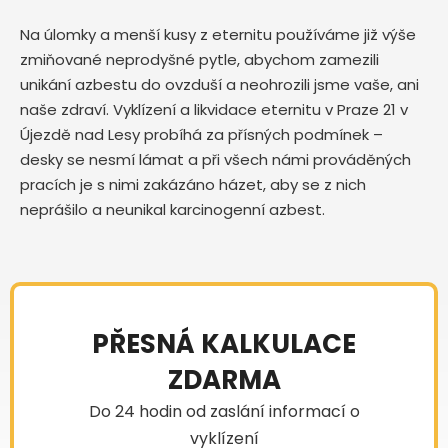
Na úlomky a menší kusy z eternitu používáme již výše
zmiňované neprodyšné pytle, abychom zamezili
unikání azbestu do ovzduší a neohrozili jsme vaše, ani
naše zdraví. Vyklízení a likvidace eternitu v Praze 21 v
Újezdě nad Lesy probíhá za přísných podmínek –
desky se nesmí lámat a při všech námi prováděných
pracích je s nimi zakázáno házet, aby se z nich
neprášilo a neunikal karcinogenní azbest.
PŘESNÁ KALKULACE
ZDARMA
Do 24 hodin od zaslání informací o
vyklízení