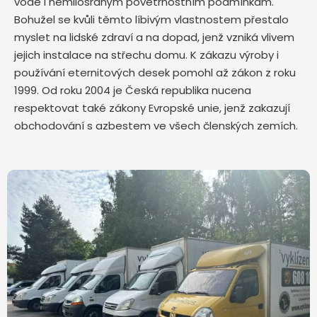
vodě i nemilosrdným povětrnostním podmínkám.
Bohužel se kvůli těmto líbivým vlastnostem přestalo
myslet na lidské zdraví a na dopad, jenž vzniká vlivem
jejich instalace na střechu domu. K zákazu výroby i
používání eternitových desek pomohl až zákon z roku
1999. Od roku 2004 je Česká republika nucena
respektovat také zákony Evropské unie, jenž zakazují
obchodování s azbestem ve všech členských zemích.