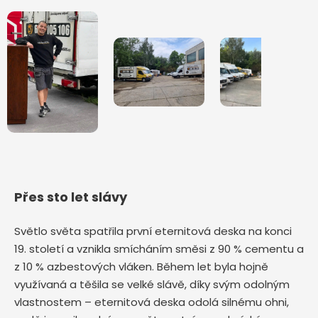
Přes sto let slávy
Světlo světa spatřila první eternitová deska na konci
19. století a vznikla smícháním směsi z 90 % cementu a
z 10 % azbestových vláken. Během let byla hojně
využívaná a těšila se velké slávě, díky svým odolným
vlastnostem – eternitová deska odolá silnému ohni,