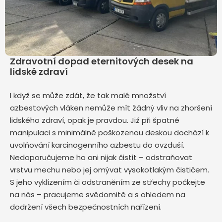
Zdravotní dopad eternitových desek na
lidské zdraví
I když se může zdát, že tak malé množství
azbestových vláken nemůže mít žádný vliv na zhoršení
lidského zdraví, opak je pravdou. Již při špatné
manipulaci s minimálně poškozenou deskou dochází k
uvolňování karcinogenního azbestu do ovzduší.
Nedoporučujeme ho ani nijak čistit – odstraňovat
vrstvu mechu nebo jej omývat vysokotlakým čističem.
S jeho vyklízením či odstraněním ze střechy počkejte
na nás – pracujeme svědomitě a s ohledem na
dodržení všech bezpečnostních nařízení.