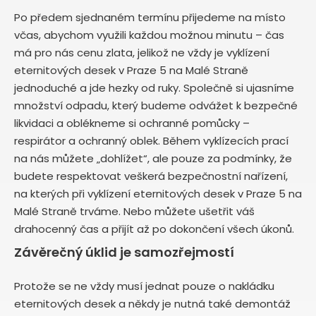
Po předem sjednaném termínu přijedeme na místo
včas, abychom využili každou možnou minutu – čas
má pro nás cenu zlata, jelikož ne vždy je vyklízení
eternitových desek v Praze 5 na Malé Straně
jednoduché a jde hezky od ruky. Společně si ujasníme
množství odpadu, který budeme odvážet k bezpečné
likvidaci a oblékneme si ochranné pomůcky –
respirátor a ochranný oblek. Během vyklízecích prací
na nás můžete „dohlížet“, ale pouze za podmínky, že
budete respektovat veškerá bezpečnostní nařízení,
na kterých při vyklízení eternitových desek v Praze 5 na
Malé Straně trváme. Nebo můžete ušetřit váš
drahocenný čas a přijít až po dokončení všech úkonů.
Závěrečný úklid je samozřejmostí
Protože se ne vždy musí jednat pouze o nakládku
eternitových desek a někdy je nutná také demontáž