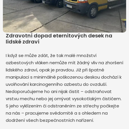
Zdravotní dopad eternitových desek na
lidské zdraví
I když se může zdát, že tak malé množství
azbestových vláken nemůže mít žádný vliv na zhoršení
lidského zdraví, opak je pravdou. Již při špatné
manipulaci s minimálně poškozenou deskou dochází k
uvolňování karcinogenního azbestu do ovzduší.
Nedoporučujeme ho ani nijak čistit – odstraňovat
vrstvu mechu nebo jej omývat vysokotlakým čističem.
S jeho vyklízením či odstraněním ze střechy počkejte
na nás – pracujeme svědomitě a s ohledem na
dodržení všech bezpečnostních nařízení.