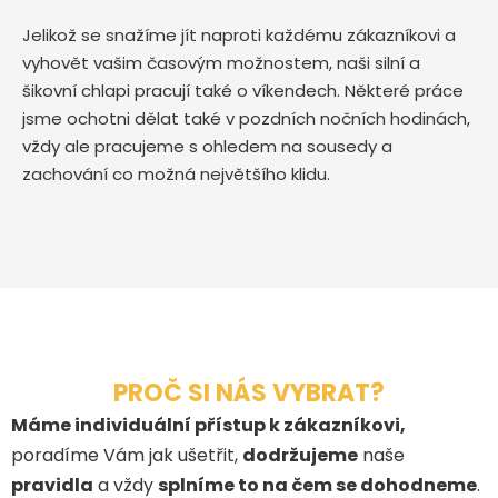
Jelikož se snažíme jít naproti každému zákazníkovi a
vyhovět vašim časovým možnostem, naši silní a
šikovní chlapi pracují také o víkendech. Některé práce
jsme ochotni dělat také v pozdních nočních hodinách,
vždy ale pracujeme s ohledem na sousedy a
zachování co možná největšího klidu.
PROČ SI NÁS VYBRAT?
Máme individuální přístup k zákazníkovi,
poradíme Vám jak ušetřit,
dodržujeme
naše
pravidla
a vždy
splníme to na čem se dohodneme
.