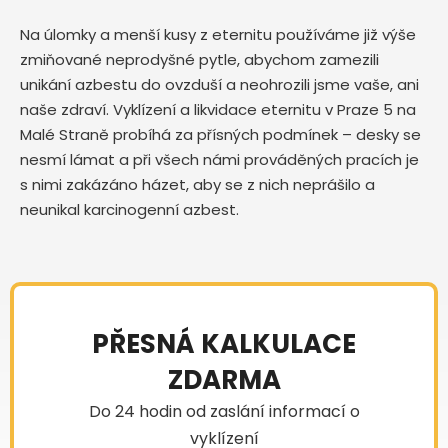
Na úlomky a menší kusy z eternitu používáme již výše
zmiňované neprodyšné pytle, abychom zamezili
unikání azbestu do ovzduší a neohrozili jsme vaše, ani
naše zdraví. Vyklízení a likvidace eternitu v Praze 5 na
Malé Straně probíhá za přísných podmínek – desky se
nesmí lámat a při všech námi prováděných pracích je
s nimi zakázáno házet, aby se z nich neprášilo a
neunikal karcinogenní azbest.
PŘESNÁ KALKULACE
ZDARMA
Do 24 hodin od zaslání informací o
vyklízení