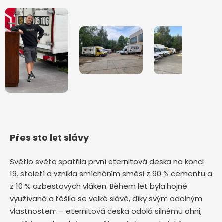
Přes sto let slávy
Světlo světa spatřila první eternitová deska na konci
19. století a vznikla smícháním směsi z 90 % cementu a
z 10 % azbestových vláken. Během let byla hojně
využívaná a těšila se velké slávě, díky svým odolným
vlastnostem – eternitová deska odolá silnému ohni,