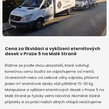
Cena za likvidaci a vyklízení eternitových
desek v Praze 5 na Malé Straně
Řídíme se podle dvou ukazatelů, které ovlivňují
konečnou cenu: buďto se odpichujeme od metrů
čtverečních nebo od celkové váhy odpadu, přičemž
jeden m² eternitové desky váží přibližně 15–20 kg.
Manipulace a vyklízení eternitových desek v Praze 5 na
Malé Straně je fyzicky velmi náročná. Nicméně žádné
příplatky si za práci našich silných chlapů neúčtujeme.