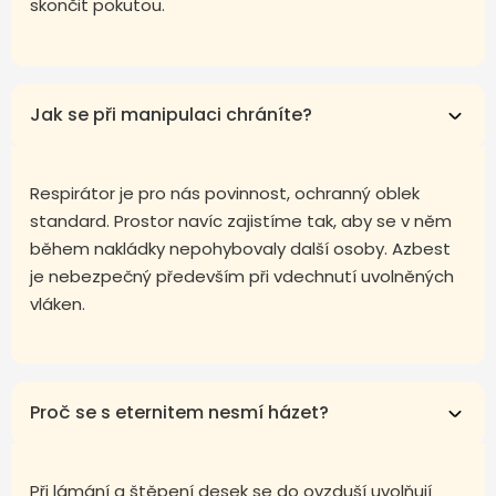
skončit pokutou.
Jak se při manipulaci chráníte?
Respirátor je pro nás povinnost, ochranný oblek
standard. Prostor navíc zajistíme tak, aby se v něm
během nakládky nepohybovaly další osoby. Azbest
je nebezpečný především při vdechnutí uvolněných
vláken.
Proč se s eternitem nesmí házet?
Při lámání a štěpení desek se do ovzduší uvolňují