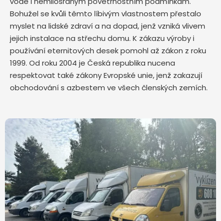
vodě i nemilosrdným povětrnostním podmínkám.
Bohužel se kvůli těmto líbivým vlastnostem přestalo
myslet na lidské zdraví a na dopad, jenž vzniká vlivem
jejich instalace na střechu domu. K zákazu výroby i
používání eternitových desek pomohl až zákon z roku
1999. Od roku 2004 je Česká republika nucena
respektovat také zákony Evropské unie, jenž zakazují
obchodování s azbestem ve všech členských zemích.