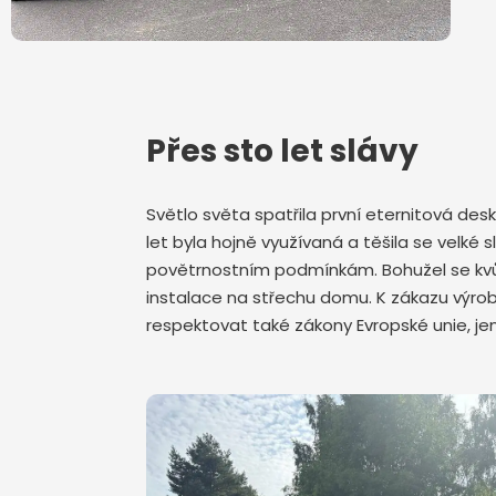
Přes sto let slávy
Světlo světa spatřila první eternitová de
let byla hojně využívaná a těšila se velk
povětrnostním podmínkám. Bohužel se kvůli
instalace na střechu domu. K zákazu výrob
respektovat také zákony Evropské unie, j