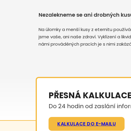
Nezalekneme se ani drobných kusů
Na úlomky a menší kusy z eternitu používá
jsme vaše, ani naše zdraví. Vyklízení a li
námi prováděných pracích je s nimi zakázá
PŘESNÁ KALKULAC
Do 24 hodin od zaslání infor
KALKULACE DO E-MAILU