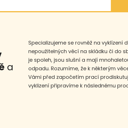
Specializujeme se rovněž na vyklízení 
nepoužitelných věcí na skládku či do 
v
je spoleh, jsou slušní a mají mnohaleto
ě
a
odpadu. Rozumíme, že k některým věce
Vámi před započetím prací prodiskut
vyklizení připravíme k následnému prod