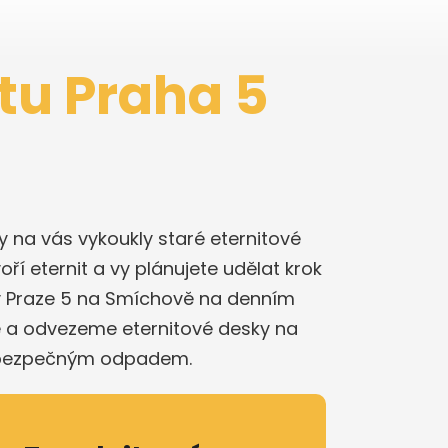
itu Praha 5
iny na vás vykoukly staré eternitové
oří eternit a vy plánujete udělat krok
 v Praze 5 na Smíchově na denním
e a odvezeme eternitové desky na
 nebezpečným odpadem.