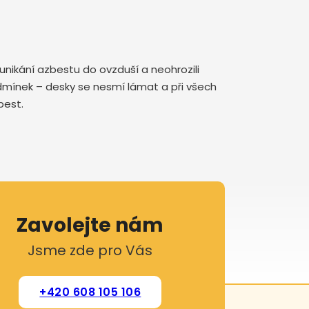
nikání azbestu do ovzduší a neohrozili
odmínek – desky se nesmí lámat a při všech
zbest.
Zavolejte nám
Jsme zde pro Vás
+420 608 105 106