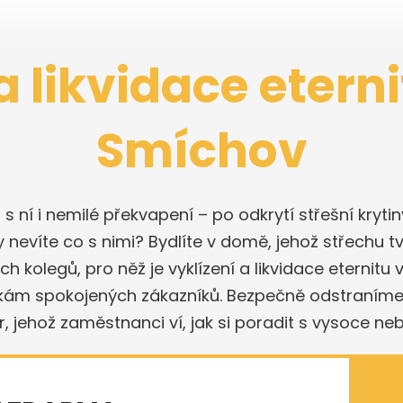
a likvidace etern
Smíchov
a s ní i nemilé překvapení – po odkrytí střešní kryt
y nevíte co s nimi? Bydlíte v domě, jehož střechu tv
kolegů, pro něž je vyklízení a likvidace eternitu
vkám spokojených zákazníků. Bezpečně odstraním
ůr, jehož zaměstnanci ví, jak si poradit s vysoce