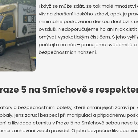
I když se může zdát, že tak malé množstv
vliv na zhoršení lidského zdraví, opak je pra
minimálně poškozenou deskou dochází k u
ovzduší. Nedoporučujeme ho ani nijak čisti
omývat vysokotlakým čističem. S jeho vykl
počkejte na nás – pracujeme svědomitě a
Odeslat zprávu
bezpečnostních nařízení.
 Praze 5 na Smíchově s respekt
átory a bezpečnostními obleky, které chrání jejich zdraví při v
obaly, jenž zaručí bezpečí při manipulaci a případnému poš
lízení a likvidace eternitu v Praze 5 na Smíchově sebou nes
 rámci zachování všech pravidel. O jeho bezpečné likvidaci 