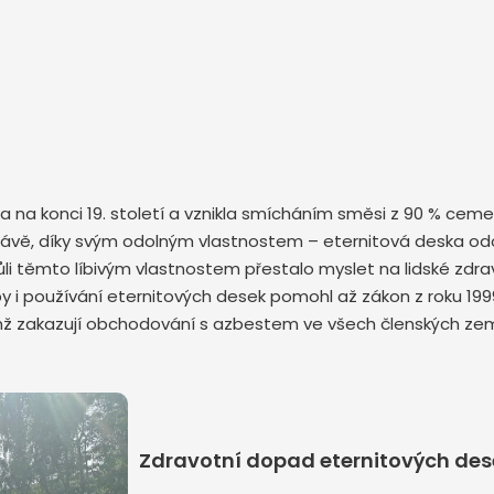
ska na konci 19. století a vznikla smícháním směsi z 90 % ce
é slávě, díky svým odolným vlastnostem – eternitová deska od
 těmto líbivým vlastnostem přestalo myslet na lidské zdraví 
y i používání eternitových desek pomohl až zákon z roku 199
enž zakazují obchodování s azbestem ve všech členských zem
Zdravotní dopad eternitových dese