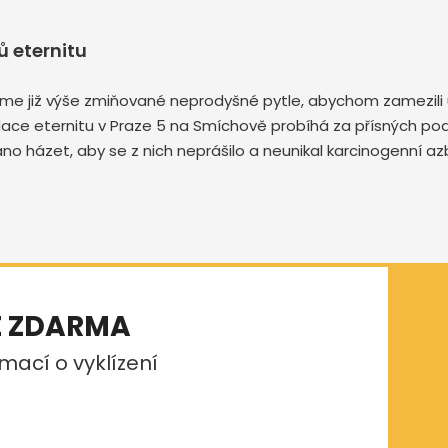
 eternitu
me již výše zmiňované neprodyšné pytle, abychom zamezili u
kvidace eternitu v Praze 5 na Smíchově probíhá za přísných p
no házet, aby se z nich neprášilo a neunikal karcinogenní a
E ZDARMA
mací o vyklízení