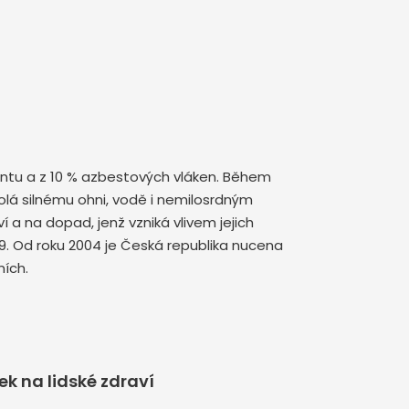
mentu a z 10 % azbestových vláken. Během
olá silnému ohni, vodě i nemilosrdným
a na dopad, jenž vzniká vlivem jejich
9. Od roku 2004 je Česká republika nucena
ích.
k na lidské zdraví