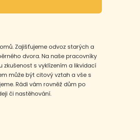
domů. Zajišťujeme odvoz starých a
sběrného dvora. Na naše pracovníky
u zkušenost s vyklízením a likvidací
m může být citový vztah a vše s
ujeme. Rádi vám rovněž dům po
eji či nastěhování.