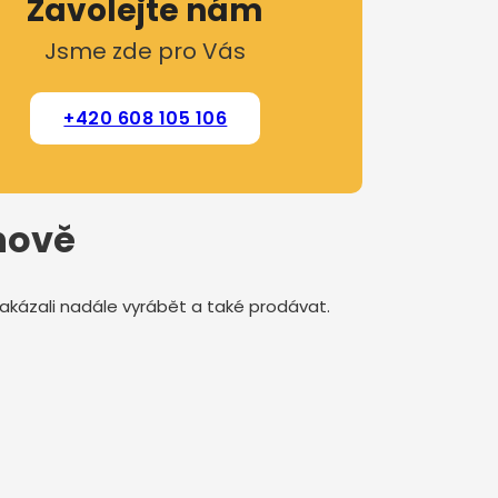
Zavolejte nám
Jsme zde pro Vás
+420 608 105 106
chově
 zakázali nadále vyrábět a také prodávat.