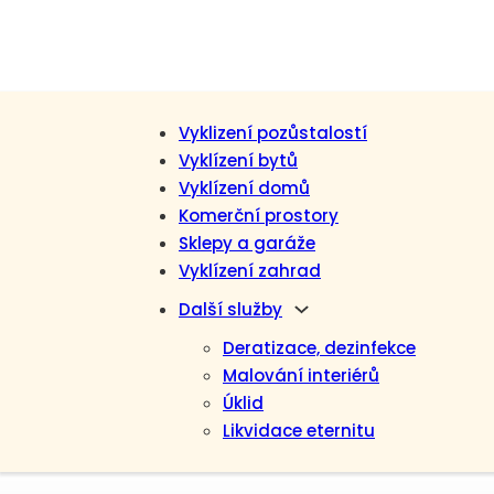
Vyklizení pozůstalostí
Vyklízení bytů
Vyklízení domů
Komerční prostory
Sklepy a garáže
Vyklízení zahrad
Další služby
Deratizace, dezinfekce
Malování interiérů
Úklid
Likvidace eternitu