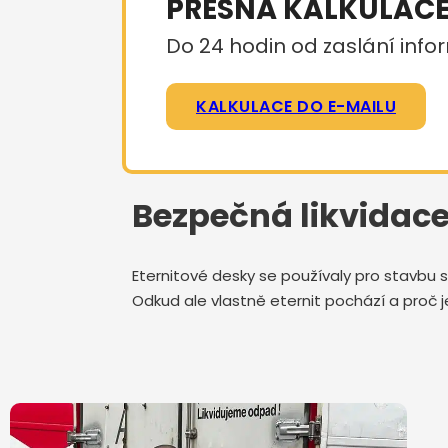
PŘESNÁ KALKULAC
Do 24 hodin od zaslání infor
KALKULACE DO E-MAILU
Bezpečná likvidace
Eternitové desky se používaly pro stavbu s
Odkud ale vlastně eternit pochází a proč j