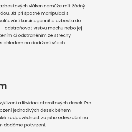
í azbestových vláken nemůže mít žádný
vdou. Již při špatné manipulaci s
volňování karcinogenního azbestu do
t – odstraňovat vrstvu mechu nebo jej
ízením či odstraněním ze střechy
 s ohledem na dodržení všech
em
yklízení a likvidaci eternitových desek. Pro
kození jednotlivých desek během
e také zodpovědnost za jeho odevzdání na
vám dodáme potvrzení.