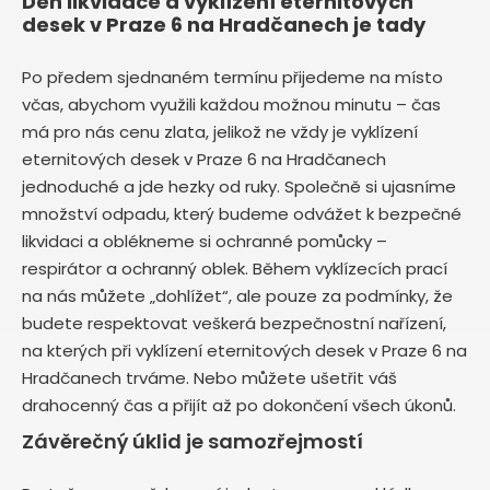
Den likvidace a vyklízení eternitových
desek v Praze 6 na Hradčanech je tady
Po předem sjednaném termínu přijedeme na místo
včas, abychom využili každou možnou minutu – čas
má pro nás cenu zlata, jelikož ne vždy je vyklízení
eternitových desek v Praze 6 na Hradčanech
jednoduché a jde hezky od ruky. Společně si ujasníme
množství odpadu, který budeme odvážet k bezpečné
likvidaci a oblékneme si ochranné pomůcky –
respirátor a ochranný oblek. Během vyklízecích prací
na nás můžete „dohlížet“, ale pouze za podmínky, že
budete respektovat veškerá bezpečnostní nařízení,
na kterých při vyklízení eternitových desek v Praze 6 na
Hradčanech trváme. Nebo můžete ušetřit váš
drahocenný čas a přijít až po dokončení všech úkonů.
Závěrečný úklid je samozřejmostí