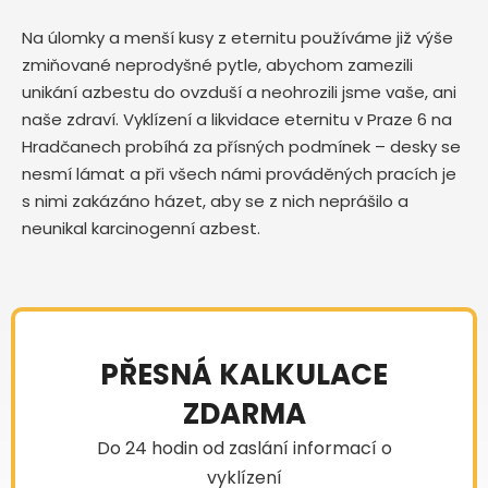
Na úlomky a menší kusy z eternitu používáme již výše
zmiňované neprodyšné pytle, abychom zamezili
unikání azbestu do ovzduší a neohrozili jsme vaše, ani
naše zdraví. Vyklízení a likvidace eternitu v Praze 6 na
Hradčanech probíhá za přísných podmínek – desky se
nesmí lámat a při všech námi prováděných pracích je
s nimi zakázáno házet, aby se z nich neprášilo a
neunikal karcinogenní azbest.
PŘESNÁ KALKULACE
ZDARMA
Do 24 hodin od zaslání informací o
vyklízení