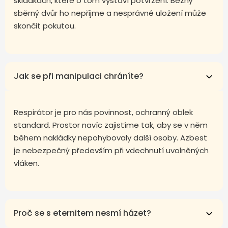
skládkách, které o tom vystaví potvrzení. Běžný
sběrný dvůr ho nepřijme a nesprávné uložení může
skončit pokutou.
Jak se při manipulaci chráníte?
Respirátor je pro nás povinnost, ochranný oblek
standard. Prostor navíc zajistíme tak, aby se v něm
během nakládky nepohybovaly další osoby. Azbest
je nebezpečný především při vdechnutí uvolněných
vláken.
Proč se s eternitem nesmí házet?