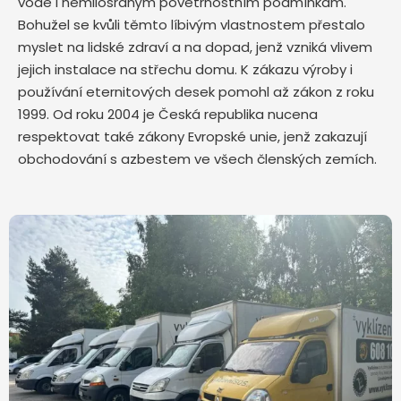
vodě i nemilosrdným povětrnostním podmínkám.
Bohužel se kvůli těmto líbivým vlastnostem přestalo
myslet na lidské zdraví a na dopad, jenž vzniká vlivem
jejich instalace na střechu domu. K zákazu výroby i
používání eternitových desek pomohl až zákon z roku
1999. Od roku 2004 je Česká republika nucena
respektovat také zákony Evropské unie, jenž zakazují
obchodování s azbestem ve všech členských zemích.