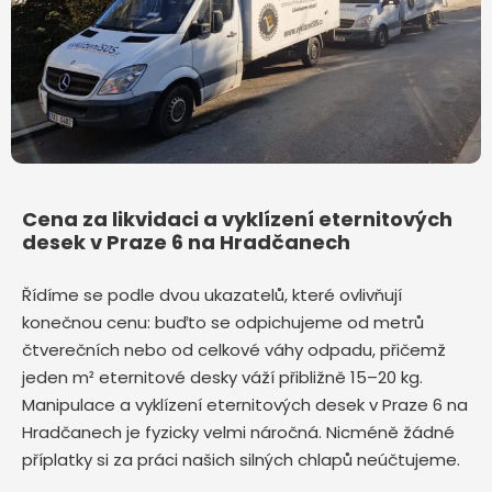
Cena za likvidaci a vyklízení eternitových
desek v Praze 6 na Hradčanech
Řídíme se podle dvou ukazatelů, které ovlivňují
konečnou cenu: buďto se odpichujeme od metrů
čtverečních nebo od celkové váhy odpadu, přičemž
jeden m² eternitové desky váží přibližně 15–20 kg.
Manipulace a vyklízení eternitových desek v Praze 6 na
Hradčanech je fyzicky velmi náročná. Nicméně žádné
příplatky si za práci našich silných chlapů neúčtujeme.