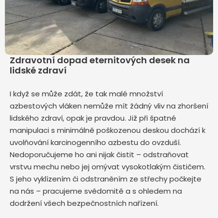
Zdravotní dopad eternitových desek na
lidské zdraví
I když se může zdát, že tak malé množství
azbestových vláken nemůže mít žádný vliv na zhoršení
lidského zdraví, opak je pravdou. Již při špatné
manipulaci s minimálně poškozenou deskou dochází k
uvolňování karcinogenního azbestu do ovzduší.
Nedoporučujeme ho ani nijak čistit – odstraňovat
vrstvu mechu nebo jej omývat vysokotlakým čističem.
S jeho vyklízením či odstraněním ze střechy počkejte
na nás – pracujeme svědomitě a s ohledem na
dodržení všech bezpečnostních nařízení.