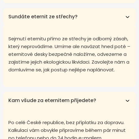
Sundáte eternit ze střechy?
Sejmutí eternitu přímo ze střechy je odborný zásah,
který neprovádíme. Umíme ale navázat hned poté –
eternitové desky bezpečně naložíme, odvezeme a
zajistíme jejich ekologickou likvidaci. Zavolejte nám a
domluvíme se, jak postup nejlépe naplánovat.
Kam všude za eternitem přijedete?
Po celé České republice, bez příplatku za dopravu.
Kalkulaci vám obvykle připravíme během pár minut
po telefonu nebo do 24 hodin e-mailem.