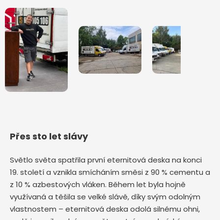
Přes sto let slávy
Světlo světa spatřila první eternitová deska na konci
19. století a vznikla smícháním směsi z 90 % cementu a
z 10 % azbestových vláken. Během let byla hojně
využívaná a těšila se velké slávě, díky svým odolným
vlastnostem – eternitová deska odolá silnému ohni,