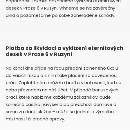
nepořádek. Jakmile dokončíme vyklízení eternitových
desek v Praze 6 v Ruzyni, vrhneme se na závěrečný
úklid a pozametáme po sobě zaneřáděné schody.
Platba za likvidaci a vyklízení eternitových
desek v Praze 6 v Ruzyni
Na konci dne přijde na řadu předání splněného úkolu
do vašich rukou a s ním také placení za odvedenou
práci. Zaplatit nám můžete buďto v hotovosti, kartou
nebo převodem na náš účet. V případě bonusových
prací, které nabízíme každému zákazníkovi bude
konečná částka navýšena po předchozí domluvě o
sumu za dané služby – může se jednat o výmalbu
místností či drobné opravy.