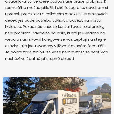
a také lokalitu, ve které budou naše práce probíhat. K
formuláři je možné přiložit také fotografie, abychom si
upřesnili představu o celkovém množství eternitových
desek, jež bude potřeba vyklidit a odvézt na místo
likvidace. Pokud nás chcete kontaktovat telefonicky,
není problém. Zavolejte na číslo, které je uvedeno na
webu a naši šikovní kolegové se vás zeptají na stejné
otázky, jaké jsou uvedeny v již zmiňovaném formuláři.
Je dobré také zmínit, že vaše nemovitost se například
nachází ve špatně přístupné oblasti.