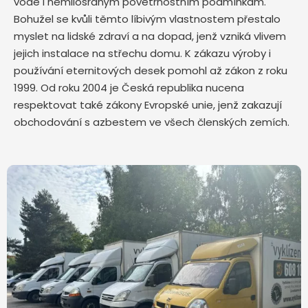
vodě i nemilosrdným povětrnostním podmínkám.
Bohužel se kvůli těmto líbivým vlastnostem přestalo
myslet na lidské zdraví a na dopad, jenž vzniká vlivem
jejich instalace na střechu domu. K zákazu výroby i
používání eternitových desek pomohl až zákon z roku
1999. Od roku 2004 je Česká republika nucena
respektovat také zákony Evropské unie, jenž zakazují
obchodování s azbestem ve všech členských zemích.