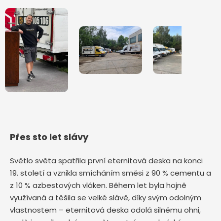
Přes sto let slávy
Světlo světa spatřila první eternitová deska na konci
19. století a vznikla smícháním směsi z 90 % cementu a
z 10 % azbestových vláken. Během let byla hojně
využívaná a těšila se velké slávě, díky svým odolným
vlastnostem – eternitová deska odolá silnému ohni,