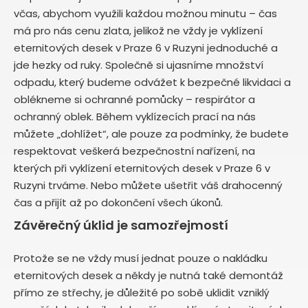
včas, abychom využili každou možnou minutu – čas
má pro nás cenu zlata, jelikož ne vždy je vyklízení
eternitových desek v Praze 6 v Ruzyni jednoduché a
jde hezky od ruky. Společně si ujasníme množství
odpadu, který budeme odvážet k bezpečné likvidaci a
oblékneme si ochranné pomůcky – respirátor a
ochranný oblek. Během vyklízecích prací na nás
můžete „dohlížet“, ale pouze za podmínky, že budete
respektovat veškerá bezpečnostní nařízení, na
kterých při vyklízení eternitových desek v Praze 6 v
Ruzyni trváme. Nebo můžete ušetřit váš drahocenný
čas a přijít až po dokončení všech úkonů.
Závěrečný úklid je samozřejmostí
Protože se ne vždy musí jednat pouze o nakládku
eternitových desek a někdy je nutná také demontáž
přímo ze střechy, je důležité po sobě uklidit vzniklý