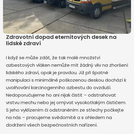
Zdravotní dopad eternitových desek na
lidské zdraví
I když se může zdát, že tak malé množství
azbestových vláken nemůže mít žádný vliv na zhoršení
lidského zdraví, opak je pravdou. Již při špatné
manipulaci s minimálně poškozenou deskou dochází k
uvolňování karcinogenního azbestu do ovzduší.
Nedoporučujeme ho ani nijak čistit – odstraňovat
vrstvu mechu nebo jej omývat vysokotlakým čističem.
S jeho vyklízením či odstraněním ze střechy počkejte
na nás – pracujeme svědomitě a s ohledem na
dodržení všech bezpečnostních nařízení.