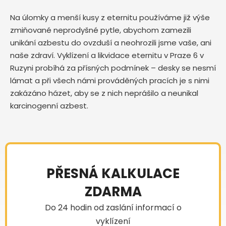
Na úlomky a menší kusy z eternitu používáme již výše
zmiňované neprodyšné pytle, abychom zamezili
unikání azbestu do ovzduší a neohrozili jsme vaše, ani
naše zdraví. Vyklízení a likvidace eternitu v Praze 6 v
Ruzyni probíhá za přísných podmínek – desky se nesmí
lámat a při všech námi prováděných pracích je s nimi
zakázáno házet, aby se z nich neprášilo a neunikal
karcinogenní azbest.
PŘESNÁ KALKULACE
ZDARMA
Do 24 hodin od zaslání informací o
vyklízení