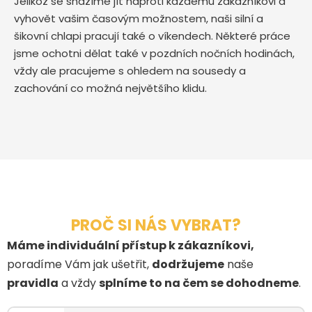
Jelikož se snažíme jít naproti každému zákazníkovi a
vyhovět vašim časovým možnostem, naši silní a
šikovní chlapi pracují také o víkendech. Některé práce
jsme ochotni dělat také v pozdních nočních hodinách,
vždy ale pracujeme s ohledem na sousedy a
zachování co možná největšího klidu.
PROČ SI NÁS VYBRAT?
Máme individuální přístup k zákazníkovi,
poradíme Vám jak ušetřit,
dodržujeme
naše
pravidla
a vždy
splníme to na čem se dohodneme
.