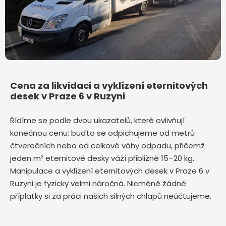
Cena za likvidaci a vyklízení eternitových
desek v Praze 6 v Ruzyni
Řídíme se podle dvou ukazatelů, které ovlivňují
konečnou cenu: buďto se odpichujeme od metrů
čtverečních nebo od celkové váhy odpadu, přičemž
jeden m² eternitové desky váží přibližně 15–20 kg.
Manipulace a vyklízení eternitových desek v Praze 6 v
Ruzyni je fyzicky velmi náročná. Nicméně žádné
příplatky si za práci našich silných chlapů neúčtujeme.