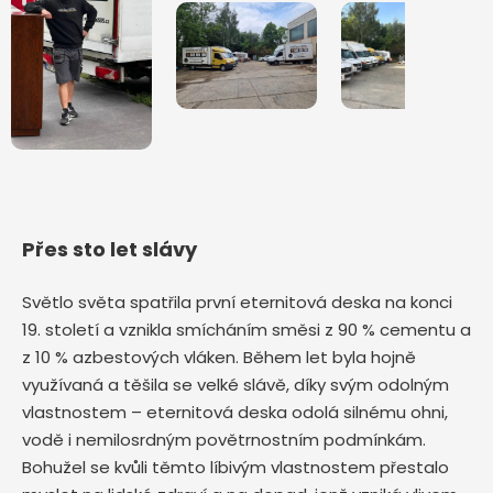
Přes sto let slávy
Světlo světa spatřila první eternitová deska na konci
19. století a vznikla smícháním směsi z 90 % cementu a
z 10 % azbestových vláken. Během let byla hojně
využívaná a těšila se velké slávě, díky svým odolným
vlastnostem – eternitová deska odolá silnému ohni,
vodě i nemilosrdným povětrnostním podmínkám.
Bohužel se kvůli těmto líbivým vlastnostem přestalo