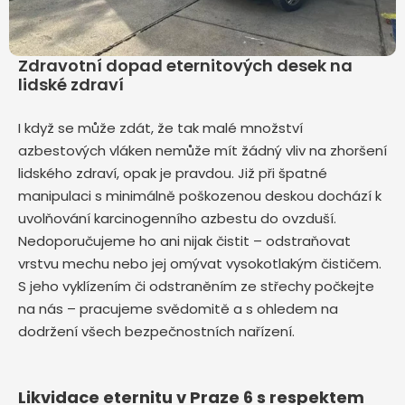
Zdravotní dopad eternitových desek na
lidské zdraví
I když se může zdát, že tak malé množství
azbestových vláken nemůže mít žádný vliv na zhoršení
lidského zdraví, opak je pravdou. Již při špatné
manipulaci s minimálně poškozenou deskou dochází k
uvolňování karcinogenního azbestu do ovzduší.
Nedoporučujeme ho ani nijak čistit – odstraňovat
vrstvu mechu nebo jej omývat vysokotlakým čističem.
S jeho vyklízením či odstraněním ze střechy počkejte
na nás – pracujeme svědomitě a s ohledem na
dodržení všech bezpečnostních nařízení.
Likvidace eternitu v Praze 6 s respektem