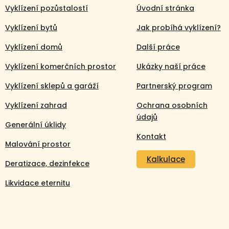
Vyklízení pozůstalostí
Úvodní stránka
Vyklízení bytů
Jak probíhá vyklízení?
Vyklízení domů
Další práce
Vyklízení komerčních prostor
Ukázky naší práce
Vyklízení sklepů a garáží
Partnerský program
Vyklízení zahrad
Ochrana osobních
údajů
Generální úklidy
Kontakt
Malování prostor
Kalkulace
Deratizace, dezinfekce
Likvidace eternitu