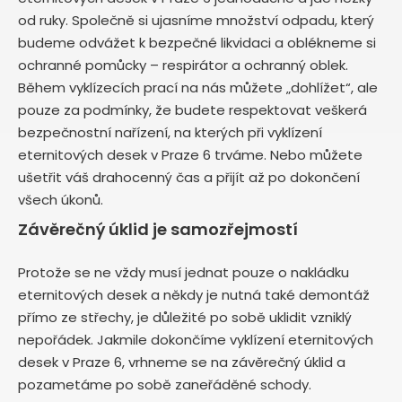
od ruky. Společně si ujasníme množství odpadu, který
budeme odvážet k bezpečné likvidaci a oblékneme si
ochranné pomůcky – respirátor a ochranný oblek.
Během vyklízecích prací na nás můžete „dohlížet“, ale
pouze za podmínky, že budete respektovat veškerá
bezpečnostní nařízení, na kterých při vyklízení
eternitových desek v Praze 6 trváme. Nebo můžete
ušetřit váš drahocenný čas a přijít až po dokončení
všech úkonů.
Závěrečný úklid je samozřejmostí
Protože se ne vždy musí jednat pouze o nakládku
eternitových desek a někdy je nutná také demontáž
přímo ze střechy, je důležité po sobě uklidit vzniklý
nepořádek. Jakmile dokončíme vyklízení eternitových
desek v Praze 6, vrhneme se na závěrečný úklid a
pozametáme po sobě zaneřáděné schody.