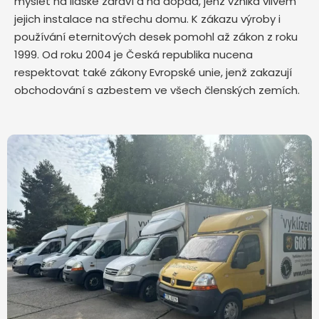
myslet na lidské zdraví a na dopad, jenž vzniká vlivem
jejich instalace na střechu domu. K zákazu výroby i
používání eternitových desek pomohl až zákon z roku
1999. Od roku 2004 je Česká republika nucena
respektovat také zákony Evropské unie, jenž zakazují
obchodování s azbestem ve všech členských zemích.