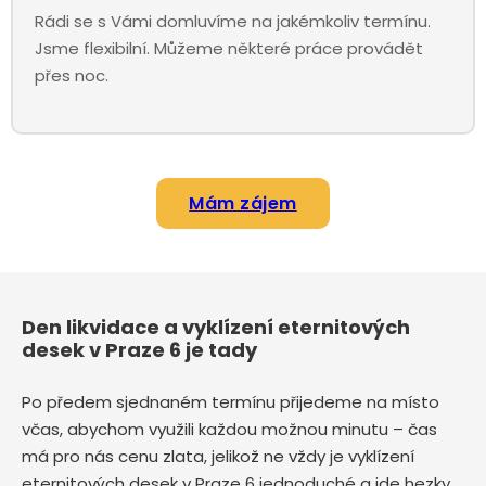
Rádi se s Vámi domluvíme na jakémkoliv termínu.
Jsme flexibilní. Můžeme některé práce provádět
přes noc.
Mám zájem
Den likvidace a vyklízení eternitových
desek v Praze 6 je tady
Po předem sjednaném termínu přijedeme na místo
včas, abychom využili každou možnou minutu – čas
má pro nás cenu zlata, jelikož ne vždy je vyklízení
eternitových desek v Praze 6 jednoduché a jde hezky