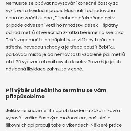
Nemusíte se obávat navyšování konečné částky za
vyklízecí a likvidační práce. Maximální odhadovaná
cena na začátku dne „D“ nebude překročena ani v
případě odvezení většího množství desek – špatný
odhad metrů čtverečních zkrátka bereme na své triko.
Také zapomeňte na příplatky za ztížený terén: na
střechu nevedou schody a je třeba použít žebříku,
parkovací místo je od nemovitosti vzdálené pár metrů
atd. Při vyklízení eternitových desek v Praze 6 je jejich
následná likvidace zahrnuta v ceně.
Při výběru ideálního termínu se vám
přizpůsobíme
Jelikož se snažíme jít naproti každému zákazníkovi a
vyhovět vašim časovým možnostem, naši silní a
šikovní chlapi pracují také o víkendech. Některé práce