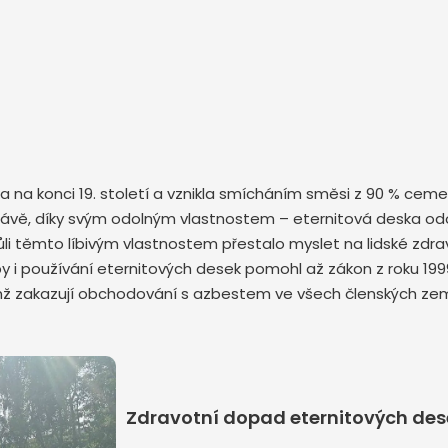
ska na konci 19. století a vznikla smícháním směsi z 90 % ce
é slávě, díky svým odolným vlastnostem – eternitová deska od
 těmto líbivým vlastnostem přestalo myslet na lidské zdraví 
y i používání eternitových desek pomohl až zákon z roku 199
enž zakazují obchodování s azbestem ve všech členských zem
Zdravotní dopad eternitových dese