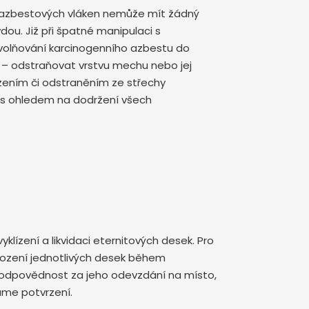
í azbestových vláken nemůže mít žádný
vdou. Již při špatné manipulaci s
volňování karcinogenního azbestu do
t – odstraňovat vrstvu mechu nebo jej
ízením či odstraněním ze střechy
 s ohledem na dodržení všech
yklízení a likvidaci eternitových desek. Pro
kození jednotlivých desek během
ké zodpovědnost za jeho odevzdání na místo,
áme potvrzení.