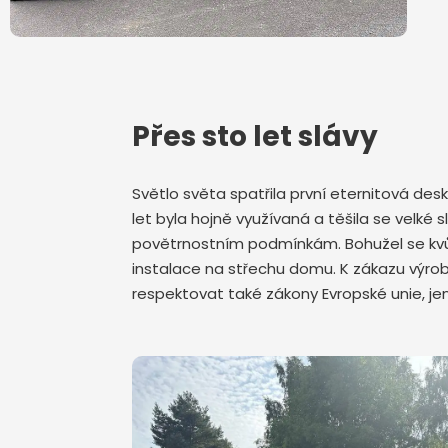
Přes sto let slávy
Světlo světa spatřila první eternitová de
let byla hojně využívaná a těšila se velk
povětrnostním podmínkám. Bohužel se kvůli
instalace na střechu domu. K zákazu výrob
respektovat také zákony Evropské unie, j