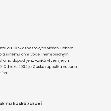
mentu a z 10 % azbestových vláken. Během
olá silnému ohni, vodě i nemilosrdným
a na dopad, jenž vzniká vlivem jejich
9. Od roku 2004 je Česká republika nucena
ích.
k na lidské zdraví