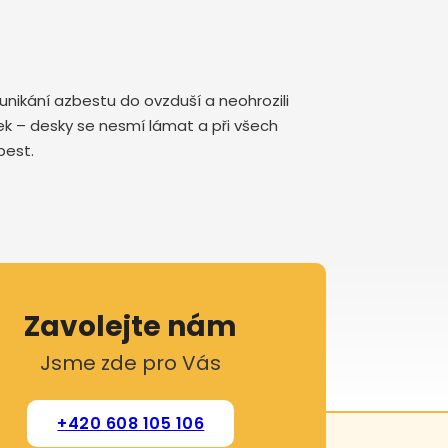
nikání azbestu do ovzduší a neohrozili
nek – desky se nesmí lámat a při všech
zbest.
Zavolejte nám
Jsme zde pro Vás
+420 608 105 106