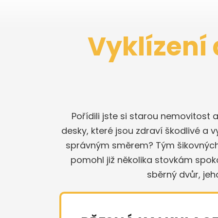
Vyklízení 
Pořídili jste si starou nemovitost 
desky, které jsou zdraví škodlivé a v
správným směrem? Tým šikovných kol
pomohl již několika stovkám spok
sběrný dvůr, je