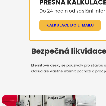
PŘESNÁ KALKULAC
Do 24 hodin od zaslání infor
KALKULACE DO E-MAILU
Bezpečná likvidace 
Eternitové desky se používaly pro stavbu s
Odkud ale vlastně eternit pochází a proč j