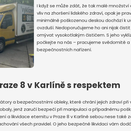
I když se může zdát, že tak malé množstv
vliv na zhoršení lidského zdraví, opak je pra
minimálně poškozenou deskou dochází k u
ovzduší. Nedoporučujeme ho ani nijak čisti
omývat vysokotlakým čističem. S jeho vykl
počkejte na nás – pracujeme svědomitě a
Odeslat zprávu
bezpečnostních nařízení.
Praze 8 v Karlíně s respektem
átory a bezpečnostními obleky, které chrání jejich zdraví při v
obaly, jenž zaručí bezpečí při manipulaci a případnému poš
ízení a likvidace eternitu v Praze 8 v Karlíně sebou nese ta
zachování všech pravidel. O jeho bezpečné likvidaci vám dod