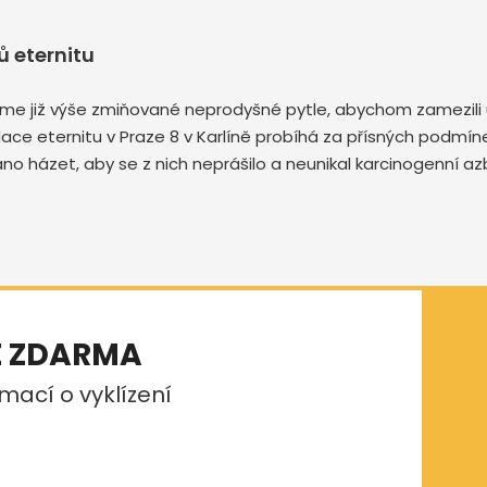
 eternitu
me již výše zmiňované neprodyšné pytle, abychom zamezili u
vidace eternitu v Praze 8 v Karlíně probíhá za přísných podmí
no házet, aby se z nich neprášilo a neunikal karcinogenní a
E ZDARMA
mací o vyklízení