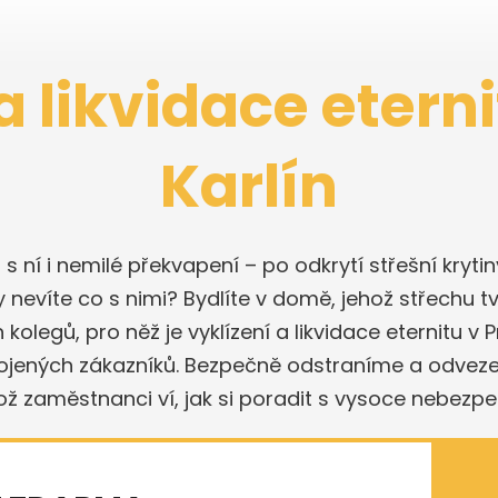
a likvidace etern
Karlín
a s ní i nemilé překvapení – po odkrytí střešní kryt
y nevíte co s nimi? Bydlíte v domě, jehož střechu tv
egů, pro něž je vyklízení a likvidace eternitu v 
ojených zákazníků. Bezpečně odstraníme a odveze
hož zaměstnanci ví, jak si poradit s vysoce nebe