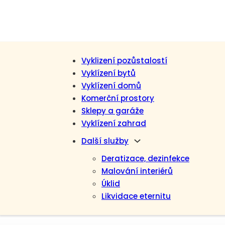
Vyklizení pozůstalostí
Vyklízení bytů
Vyklízení domů
Komerční prostory
Sklepy a garáže
Vyklízení zahrad
Další služby
Deratizace, dezinfekce
Malování interiérů
Úklid
Likvidace eternitu