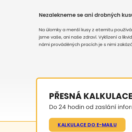
Nezalekneme se ani drobných kusů
Na úlomky a menší kusy z eternitu používá
jsme vaše, ani naše zdraví. Vyklízení a lik
námi prováděných pracích je s nimi zakázá
PŘESNÁ KALKULAC
Do 24 hodin od zaslání infor
KALKULACE DO E-MAILU