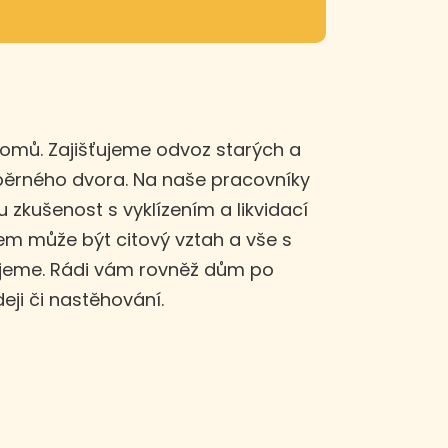
domů. Zajišťujeme odvoz starých a
sběrného dvora. Na naše pracovníky
u zkušenost s vyklízením a likvidací
m může být citový vztah a vše s
ujeme. Rádi vám rovněž dům po
eji či nastěhování.