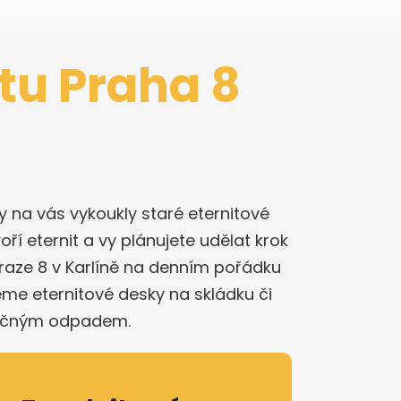
itu Praha 8
iny na vás vykoukly staré eternitové
oří eternit a vy plánujete udělat krok
Praze 8 v Karlíně na denním pořádku
me eternitové desky na skládku či
zpečným odpadem.