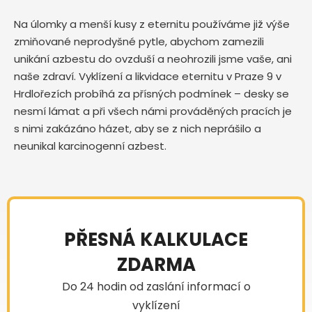
Na úlomky a menší kusy z eternitu používáme již výše
zmiňované neprodyšné pytle, abychom zamezili
unikání azbestu do ovzduší a neohrozili jsme vaše, ani
naše zdraví. Vyklízení a likvidace eternitu v Praze 9 v
Hrdlořezích probíhá za přísných podmínek – desky se
nesmí lámat a při všech námi prováděných pracích je
s nimi zakázáno házet, aby se z nich neprášilo a
neunikal karcinogenní azbest.
PŘESNÁ KALKULACE
ZDARMA
Do 24 hodin od zaslání informací o
vyklízení