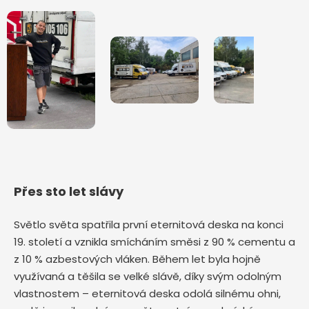
Přes sto let slávy
Světlo světa spatřila první eternitová deska na konci
19. století a vznikla smícháním směsi z 90 % cementu a
z 10 % azbestových vláken. Během let byla hojně
využívaná a těšila se velké slávě, díky svým odolným
vlastnostem – eternitová deska odolá silnému ohni,