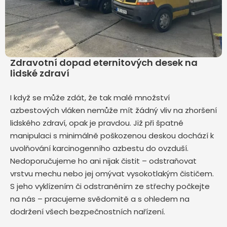
Zdravotní dopad eternitových desek na
lidské zdraví
I když se může zdát, že tak malé množství
azbestových vláken nemůže mít žádný vliv na zhoršení
lidského zdraví, opak je pravdou. Již při špatné
manipulaci s minimálně poškozenou deskou dochází k
uvolňování karcinogenního azbestu do ovzduší.
Nedoporučujeme ho ani nijak čistit – odstraňovat
vrstvu mechu nebo jej omývat vysokotlakým čističem.
S jeho vyklízením či odstraněním ze střechy počkejte
na nás – pracujeme svědomitě a s ohledem na
dodržení všech bezpečnostních nařízení.