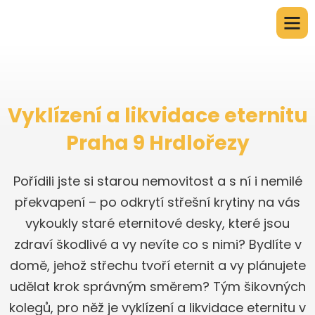
Vyklízení a likvidace eternitu
Praha 9 Hrdlořezy
Pořídili jste si starou nemovitost a s ní i nemilé
překvapení – po odkrytí střešní krytiny na vás
vykoukly staré eternitové desky, které jsou
zdraví škodlivé a vy nevíte co s nimi? Bydlíte v
domě, jehož střechu tvoří eternit a vy plánujete
udělat krok správným směrem? Tým šikovných
kolegů, pro něž je vyklízení a likvidace eternitu v