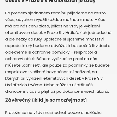
desek v Praze 9 v Hrdlořezích je tady
Po předem sjednaném termínu přijedeme na místo
včas, abychom využili každou možnou minutu – čas
má pro nás cenu zlata, jelikož ne vždy je vyklízení
eternitových desek v Praze 9 v Hrdlořezích jednoduché
a jde hezky od ruky. Společně si ujasníme množství
odpadu, který budeme odvážet k bezpečné likvidaci a
oblékneme si ochranné pomůcky – respirátor a
ochranný oblek. Během vyklízecích prací na nás
můžete „dohlížet“, ale pouze za podmínky, že budete
respektovat veškerá bezpečnostní nařízení, na
kterých při vyklízení eternitových desek v Praze 9 v
Hrdlořezích trváme. Nebo můžete ušetřit váš
drahocenný čas a přijít až po dokončení všech úkonů.
Závěrečný úklid je samozřejmostí
Protože se ne vždy musí jednat pouze o nakládku