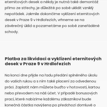
eternitových desek a někdy je nutná také demontáž
přímo ze střechy, je důležité po sobě uklidit vzniklý
nepořádek. Jakmile dokončíme vyklízení eternitových
desek v Praze 9 v Hrdlořezích, vrhneme se na
závěrečný úklid a pozametáme po sobě zaneřáděné
schody.
Platba za likvidaci a vyklízení eternitových
desek v Praze 9 v Hrdlořezích
Na konci dne přijde na řadu předání splněného úkolu
do vašich rukou a s ním také placení za odvedenou
práci. Zaplatit nám můžete buďto v hotovosti, kartou
nebo převodem na náš účet. V případě bonusových
prací, které nabízíme každému zákazníkovi bude
konečná částka navýšena po předchozí domluvě o