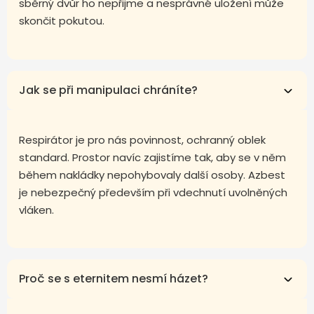
sběrný dvůr ho nepřijme a nesprávné uložení může
skončit pokutou.
Jak se při manipulaci chráníte?
Respirátor je pro nás povinnost, ochranný oblek
standard. Prostor navíc zajistíme tak, aby se v něm
během nakládky nepohybovaly další osoby. Azbest
je nebezpečný především při vdechnutí uvolněných
vláken.
Proč se s eternitem nesmí házet?