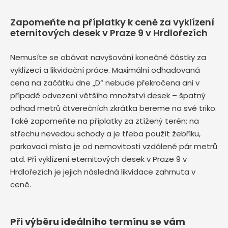
Zapomeňte na příplatky k ceně za vyklízení
eternitových desek v Praze 9 v Hrdlořezích
Nemusíte se obávat navyšování konečné částky za
vyklízecí a likvidační práce. Maximální odhadovaná
cena na začátku dne „D“ nebude překročena ani v
případě odvezení většího množství desek – špatný
odhad metrů čtverečních zkrátka bereme na své triko.
Také zapomeňte na příplatky za ztížený terén: na
střechu nevedou schody a je třeba použít žebříku,
parkovací místo je od nemovitosti vzdálené pár metrů
atd. Při vyklízení eternitových desek v Praze 9 v
Hrdlořezích je jejich následná likvidace zahrnuta v
ceně.
Při výběru ideálního termínu se vám