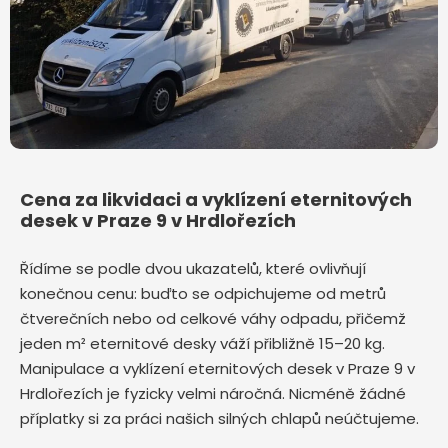
Cena za likvidaci a vyklízení eternitových
desek v Praze 9 v Hrdlořezích
Řídíme se podle dvou ukazatelů, které ovlivňují
konečnou cenu: buďto se odpichujeme od metrů
čtverečních nebo od celkové váhy odpadu, přičemž
jeden m² eternitové desky váží přibližně 15–20 kg.
Manipulace a vyklízení eternitových desek v Praze 9 v
Hrdlořezích je fyzicky velmi náročná. Nicméně žádné
příplatky si za práci našich silných chlapů neúčtujeme.