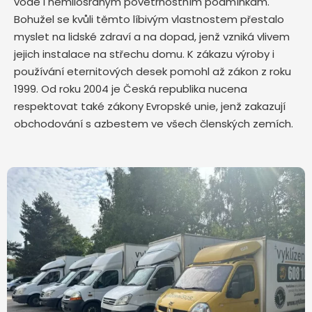
vodě i nemilosrdným povětrnostním podmínkám.
Bohužel se kvůli těmto líbivým vlastnostem přestalo
myslet na lidské zdraví a na dopad, jenž vzniká vlivem
jejich instalace na střechu domu. K zákazu výroby i
používání eternitových desek pomohl až zákon z roku
1999. Od roku 2004 je Česká republika nucena
respektovat také zákony Evropské unie, jenž zakazují
obchodování s azbestem ve všech členských zemích.