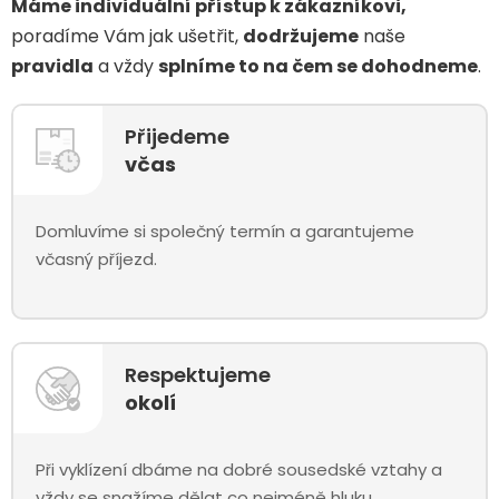
Máme individuální přístup k zákazníkovi,
poradíme Vám jak ušetřit,
dodržujeme
naše
pravidla
a vždy
splníme to na čem se dohodneme
.
Přijedeme
včas
Domluvíme si společný termín a garantujeme
včasný příjezd.
Respektujeme
okolí
Při vyklízení dbáme na dobré sousedské vztahy a
vždy se snažíme dělat co nejméně hluku.