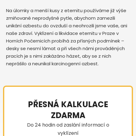
Na úlomky a menší kusy z eternitu používáme již výše
zmiňované neprodyšné pytle, abychom zamezili
unikání azbestu do ovzduší a neohrozili jsme vaše, ani
naše zdraví. Vyklízení a likvidace eternitu v Praze v
Horních Počernicích probíhá za přísných podmínek –
desky se nesmí lámat a při všech námi prováděných
pracích je s nimi zakázáno házet, aby se z nich
neprášilo a neunikal karcinogenní azbest.
PŘESNÁ KALKULACE
ZDARMA
Do 24 hodin od zaslání informací o
vyklízení