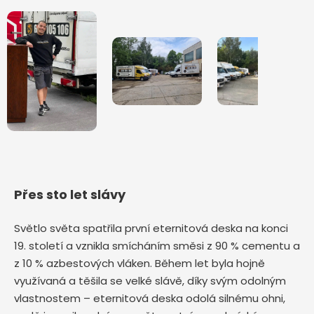
Přes sto let slávy
Světlo světa spatřila první eternitová deska na konci
19. století a vznikla smícháním směsi z 90 % cementu a
z 10 % azbestových vláken. Během let byla hojně
využívaná a těšila se velké slávě, díky svým odolným
vlastnostem – eternitová deska odolá silnému ohni,