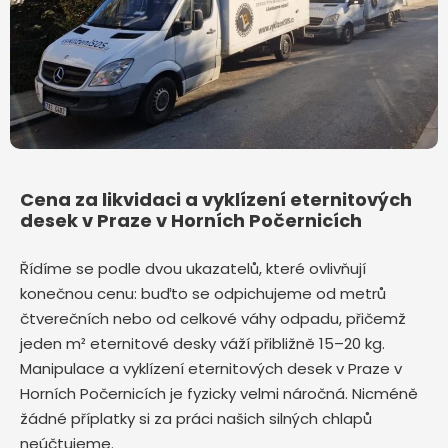
Cena za likvidaci a vyklízení eternitových
desek v Praze v Horních Počernicích
Řídíme se podle dvou ukazatelů, které ovlivňují
konečnou cenu: buďto se odpichujeme od metrů
čtverečních nebo od celkové váhy odpadu, přičemž
jeden m² eternitové desky váží přibližně 15–20 kg.
Manipulace a vyklízení eternitových desek v Praze v
Horních Počernicích je fyzicky velmi náročná. Nicméně
žádné příplatky si za práci našich silných chlapů
neúčtujeme.