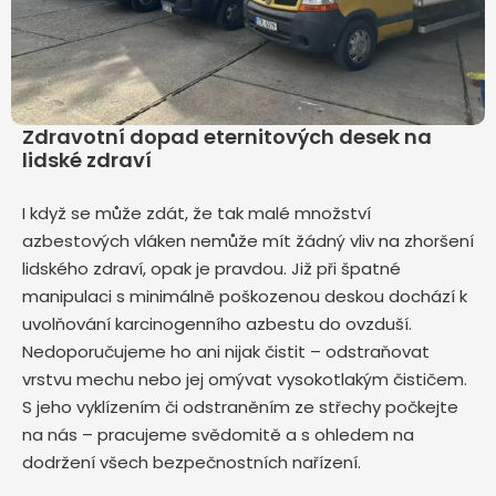
Zdravotní dopad eternitových desek na
lidské zdraví
I když se může zdát, že tak malé množství
azbestových vláken nemůže mít žádný vliv na zhoršení
lidského zdraví, opak je pravdou. Již při špatné
manipulaci s minimálně poškozenou deskou dochází k
uvolňování karcinogenního azbestu do ovzduší.
Nedoporučujeme ho ani nijak čistit – odstraňovat
vrstvu mechu nebo jej omývat vysokotlakým čističem.
S jeho vyklízením či odstraněním ze střechy počkejte
na nás – pracujeme svědomitě a s ohledem na
dodržení všech bezpečnostních nařízení.