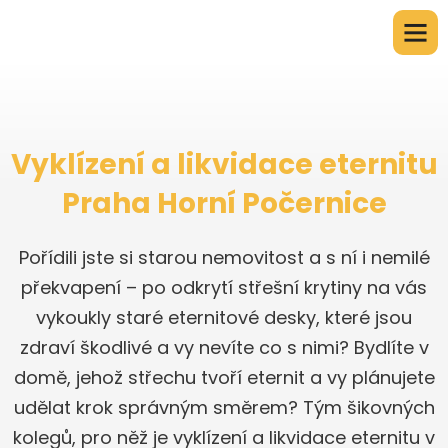
Vyklízení a likvidace eternitu
Praha Horní Počernice
Pořídili jste si starou nemovitost a s ní i nemilé
překvapení – po odkrytí střešní krytiny na vás
vykoukly staré eternitové desky, které jsou
zdraví škodlivé a vy nevíte co s nimi? Bydlíte v
domě, jehož střechu tvoří eternit a vy plánujete
udělat krok správným směrem? Tým šikovných
kolegů, pro něž je vyklízení a likvidace eternitu v