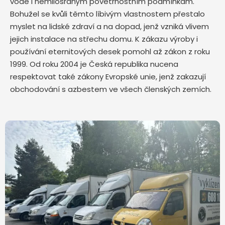
vodě i nemilosrdným povětrnostním podmínkám.
Bohužel se kvůli těmto líbivým vlastnostem přestalo
myslet na lidské zdraví a na dopad, jenž vzniká vlivem
jejich instalace na střechu domu. K zákazu výroby i
používání eternitových desek pomohl až zákon z roku
1999. Od roku 2004 je Česká republika nucena
respektovat také zákony Evropské unie, jenž zakazují
obchodování s azbestem ve všech členských zemích.