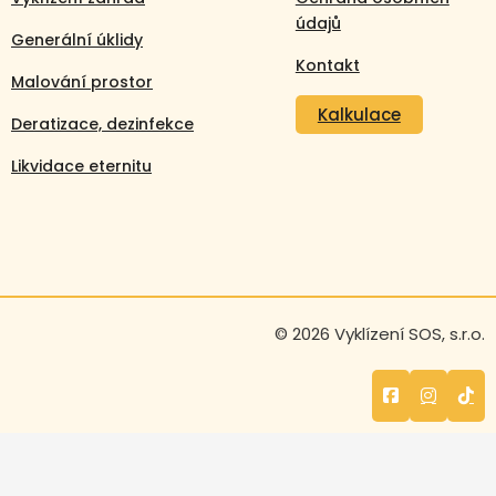
údajů
Generální úklidy
Kontakt
Malování prostor
Kalkulace
Deratizace, dezinfekce
Likvidace eternitu
Volejte nonstop
© 2026 Vyklízení SOS, s.r.o.
+420 608 105 106