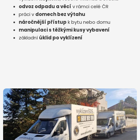
odvoz odpadu a věcí
v rámci celé ČR
práci v
domech bez výtahu
náročnější přístup
k bytu nebo domu
manipulaci s těžkými kusy vybavení
základní
úklid po vyklízení