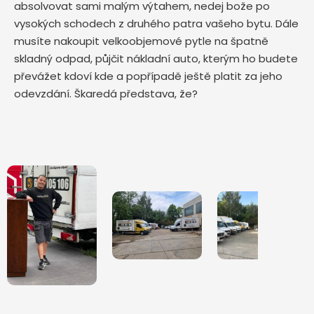
absolvovat sami malým výtahem, nedej bože po
vysokých schodech z druhého patra vašeho bytu. Dále
musíte nakoupit velkoobjemové pytle na špatně
skladný odpad, půjčit nákladní auto, kterým ho budete
převážet kdoví kde a popřípadě ještě platit za jeho
odevzdání. Škaredá představa, že?