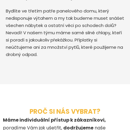
Bydlíte ve třetím patře panelového domu, který
nedisponuje výtahem a my tak budeme muset snášet
všechen nábytek a ostatní věci po schodech dolů?
Nevadí! V našem týmu máme samé silné chlapy, kteří
si poradí s jakoukoliv překážkou. Příplatky si
neúčtujeme ani za množství pytlů, které použijeme na
drobný odpad.
PROČ SI NÁS VYBRAT?
Máme individuální přístup k zákazníkovi,
poradíme Vám jak ušetřit,
dodržujeme
naše