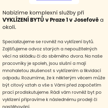
Nabízíme komplexní služby při
VYKLÍZENÍ BYTŮ
v Praze 1 v Josefově
a
okolí.
Specializujeme se rovněž na vyklízení bytů.
Zajišťujeme odvoz starých a nepoužitelných
věcí na skládku či do sběrného dvora. Na naše
pracovníky je spoleh, jsou slušní a mají
mnohaletou zkušenost s vyklízením a likvidací
odpadu. Rozumíme, že k některým věcem může
být citový vztah a vše s Vámi před započetím
prací prodiskutujeme. Rádi vám rovněž byt po
vyklizení připravíme k následnému prodeji či
nastěhování.