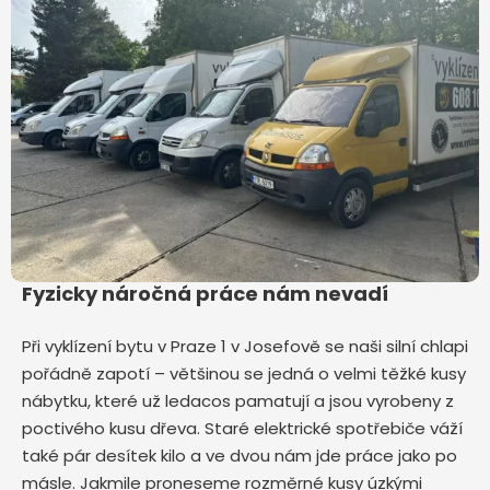
Fyzicky náročná práce nám nevadí
Při vyklízení bytu v Praze 1 v Josefově
se naši silní chlapi
pořádně zapotí – většinou se jedná o velmi těžké kusy
nábytku, které už ledacos pamatují a jsou vyrobeny z
poctivého kusu dřeva. Staré elektrické spotřebiče váží
také pár desítek kilo a ve dvou nám jde práce jako po
másle. Jakmile proneseme rozměrné kusy úzkými