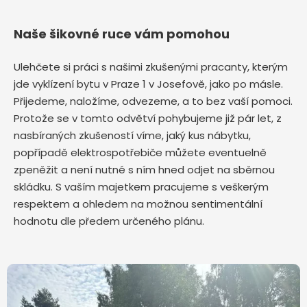
Naše šikovné ruce vám pomohou
Ulehčete si práci s našimi zkušenými pracanty, kterým
jde vyklízení bytu v Praze 1 v Josefově,
jako po másle.
Přijedeme, naložíme, odvezeme, a to bez vaší pomoci.
Protože se v tomto odvětví pohybujeme již pár let, z
nasbíraných zkušeností víme, jaký kus nábytku,
popřípadě elektrospotřebiče můžete eventuelně
zpeněžit a není nutné s ním hned odjet na sběrnou
skládku. S vaším majetkem pracujeme s veškerým
respektem a ohledem na možnou sentimentální
hodnotu dle předem určeného plánu.