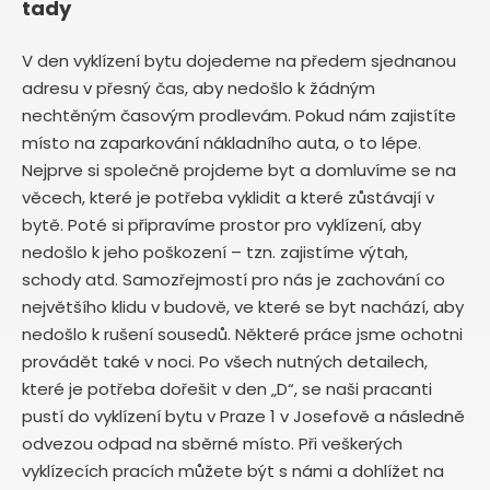
tady
V den vyklízení bytu dojedeme na předem sjednanou
adresu v přesný čas, aby nedošlo k žádným
nechtěným časovým prodlevám. Pokud nám zajistíte
místo na zaparkování nákladního auta, o to lépe.
Nejprve si společně projdeme byt a domluvíme se na
věcech, které je potřeba vyklidit a které zůstávají v
bytě. Poté si připravíme prostor pro vyklízení, aby
nedošlo k jeho poškození – tzn. zajistíme výtah,
schody atd. Samozřejmostí pro nás je zachování co
největšího klidu v budově, ve které se byt nachází, aby
nedošlo k rušení sousedů. Některé práce jsme ochotni
provádět také v noci. Po všech nutných detailech,
které je potřeba dořešit v den „D“, se naši pracanti
pustí do vyklízení bytu v Praze 1 v Josefově
a následně
odvezou odpad na sběrné místo. Při veškerých
vyklízecích pracích můžete být s námi a dohlížet na