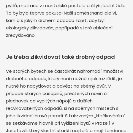
pytlů, matrace z manželské postele a čtyři jídelní židle.
To by byla teprve pokuta! Naši zaměstnanci ale ví,
kam a s jakým druhem odpadu zajet, aby byl
ekologicky zlikvidován, popřípadě staré oblečení
zrecyklováno.
Je třeba zlikvidovat také drobný odpad
Ve starých bytech se častokrát nahromadí množství
drobného odpadu, který není možné nijak roztřídit, je
nutné ho napytlovat a odvézt na sběrný dvůr. V
případě starých časopisů, přečtených novin či
plechovek od vypitých nápojů a dalších
recyklovatelných odpadů, si na sběrných místech s
jeho likvidací hravě poradí. S takzvaným „křečkováním“
se setkáváme hlavně při vyklízení bytů v Praze 1 v
Josefově, který vlastní starší majitelé a mají tendence