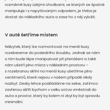
rozměrné kusy úzkými chodbami, ve kterých se špatně
manipuluje i s napytlovaným odpadem, je třeba je
dostat do nákladního auta a zase ho z něj vyložit.
V autě šetříme místem
Nábytek, který lze rozmontovat na menší kusy
rozebereme do posledního šroubku. Jednak se nám
s ním bude lépe manipulovat při přenášení a také
nám ušetří plno místa v nákladním prostoru –
s rozebranou skříní na menší kusy ušetříme plno
centimetrů, které nejsou v našem případě nikdy
nazbyt. Desky lehce poskládáme na sebe, zatímco
zavřenou skříň bychom v celku sotva vměstnali do
auta a prostor, který by kolem ní zbyl by byl opravdu
minimální.