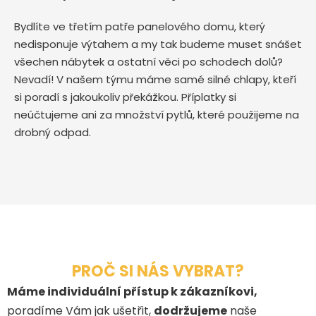
Bydlíte ve třetím patře panelového domu, který
nedisponuje výtahem a my tak budeme muset snášet
všechen nábytek a ostatní věci po schodech dolů?
Nevadí! V našem týmu máme samé silné chlapy, kteří
si poradí s jakoukoliv překážkou. Příplatky si
neúčtujeme ani za množství pytlů, které použijeme na
drobný odpad.
PROČ SI NÁS VYBRAT?
Máme individuální přístup k zákazníkovi,
poradíme Vám jak ušetřit,
dodržujeme
naše