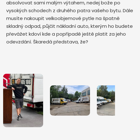
absolvovat sami malým výtahem, nedej bože po
vysokých schodech z druhého patra vašeho bytu. Dále
musíte nakoupit velkoobjemové pytle na špatně
skladný odpad, půjčit nákladní auto, kterým ho budete
převážet kdoví kde a popřípadě ještě platit za jeho
odevzdání. Škaredá představa, že?