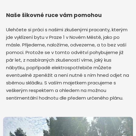
Naše šikovné ruce vám pomohou
Ulehčete si práci s našimi zkušenými pracanty, kterým
jde vyklízení bytu v Praze 1 v Novém Městě,
jako po
másle. Přijedeme, naložíme, odvezeme, a to bez vaší
pomoci. Protože se v tomto odvětví pohybujeme již
pár let, z nasbíraných zkušeností víme, jaký kus
nábytku, popřípadě elektrospotřebiče můžete
eventuelně zpeněžit a není nutné s ním hned odjet na
sběrnou skládku. S vaším majetkem pracujeme s
veškerým respektem a ohledem na možnou
sentimentální hodnotu dle předem určeného plánu.