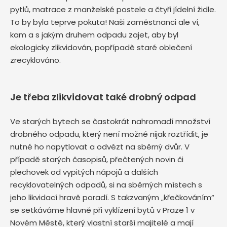
pytlů, matrace z manželské postele a čtyři jídelní židle.
To by byla teprve pokuta! Naši zaměstnanci ale ví,
kam a s jakým druhem odpadu zajet, aby byl
ekologicky zlikvidován, popřípadě staré oblečení
zrecyklováno.
Je třeba zlikvidovat také drobný odpad
Ve starých bytech se častokrát nahromadí množství
drobného odpadu, který není možné nijak roztřídit, je
nutné ho napytlovat a odvézt na sběrný dvůr. V
případě starých časopisů, přečtených novin či
plechovek od vypitých nápojů a dalších
recyklovatelných odpadů, si na sběrných místech s
jeho likvidací hravě poradí. S takzvaným „křečkováním“
se setkáváme hlavně při vyklízení bytů v Praze 1 v
Novém Městě, který vlastní starší majitelé a mají