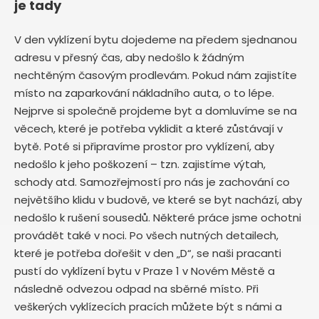
je tady
V den vyklízení bytu dojedeme na předem sjednanou
adresu v přesný čas, aby nedošlo k žádným
nechtěným časovým prodlevám. Pokud nám zajistíte
místo na zaparkování nákladního auta, o to lépe.
Nejprve si společně projdeme byt a domluvíme se na
věcech, které je potřeba vyklidit a které zůstávají v
bytě. Poté si připravíme prostor pro vyklízení, aby
nedošlo k jeho poškození – tzn. zajistíme výtah,
schody atd. Samozřejmostí pro nás je zachování co
největšího klidu v budově, ve které se byt nachází, aby
nedošlo k rušení sousedů. Některé práce jsme ochotni
provádět také v noci. Po všech nutných detailech,
které je potřeba dořešit v den „D“, se naši pracanti
pustí do vyklízení bytu v Praze 1 v Novém Městě
a
následně odvezou odpad na sběrné místo. Při
veškerých vyklízecích pracích můžete být s námi a