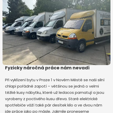
Fyzicky náročná práce nám nevadí
Při vyklízení bytu v Praze 1 v Novém Městě
se naši silní
chlapi pořádně zapotí – většinou se jedná o velmi
těžké kusy nábytku, které už ledacos pamatují a jsou
vyrobeny z poctivého kusu dřeva. Staré elektrické
spotřebiče váží také pár desítek kilo a ve dvou nám
jde práce jako po másle. Jakmile proneseme