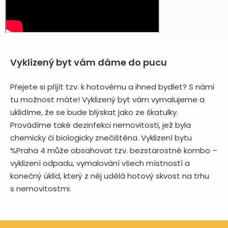
Vyklizený byt vám dáme do pucu
Přejete si přijít tzv. k hotovému a ihned bydlet? S námi
tu možnost máte! Vyklizený byt vám vymalujeme a
uklidíme, že se bude blýskat jako ze škatulky.
Provádíme také dezinfekci nemovitosti, jež byla
chemicky či biologicky znečištěna. Vyklizení bytu
%Praha 4 může obsahovat tzv. bezstarostné kombo –
vyklizení odpadu, vymalování všech místností a
konečný úklid, který z něj udělá hotový skvost na trhu
s nemovitostmi.