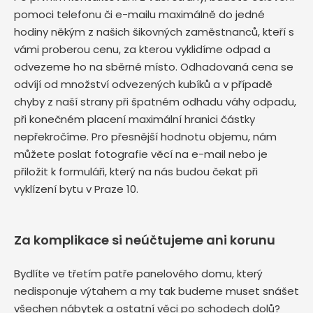
pomoci telefonu či e-mailu maximálně do jedné
hodiny někým z našich šikovných zaměstnanců, kteří s
vámi proberou cenu, za kterou vyklidíme odpad a
odvezeme ho na sběrné místo. Odhadovaná cena se
odvíjí od množství odvezených kubíků a v případě
chyby z naší strany při špatném odhadu váhy odpadu,
při konečném placení maximální hranici částky
nepřekročíme. Pro přesnější hodnotu objemu, nám
můžete poslat fotografie věcí na e-mail nebo je
přiložit k formuláři, který na nás budou čekat při
vyklízení bytu v Praze 10.
Za komplikace si neúčtujeme ani korunu
Bydlíte ve třetím patře panelového domu, který
nedisponuje výtahem a my tak budeme muset snášet
všechen nábytek a ostatní věci po schodech dolů?