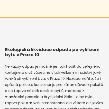
Ekologická likvidace odpadu po vyklizení
bytu v Praze 10
Ne každý odpad je možné jen tak hodit do veřejného
kontejneru a už vůbec ne v tak velkém množství, jaké
vzniká při vyklízení bytu v Praze 10. Nezapomeňte, že i
opřená police o kontejner je pro zákon důvod k pokutě
a co teprve několik desítek pytlů, matrace z
manželské postele a čtyři jídelní židle. To by byla
teprve pokuta! Naši zaměstnanci ale ví, kam a s jakým
druhem odpadu zajet, aby byl ekologicky zlikvidován,