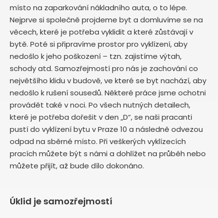
místo na zaparkování nákladního auta, o to lépe.
Nejprve si společně projdeme byt a domluvíme se na
věcech, které je potřeba vyklidit a které zůstávají v
bytě. Poté si připravíme prostor pro vyklízení, aby
nedošlo k jeho poškození – tzn. zajistíme výtah,
schody atd. Samozřejmostí pro nás je zachování co
největšího klidu v budově, ve které se byt nachází, aby
nedošlo k rušení sousedů. Některé práce jsme ochotni
provádět také v noci. Po všech nutných detailech,
které je potřeba dořešit v den „D“, se naši pracanti
pustí do vyklízení bytu v Praze 10
a následně odvezou
odpad na sběrné místo. Při veškerých vyklízecích
pracích můžete být s námi a dohlížet na průběh nebo
můžete přijít, až bude dílo dokonáno.
Úklid je samozřejmostí