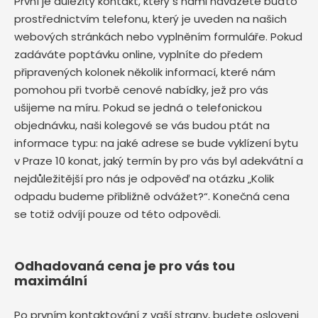
První je důležitý kontakt, který s námi navážete buďto
prostřednictvím telefonu, který je uveden na našich
webových stránkách nebo vyplněním formuláře. Pokud
zadáváte poptávku online, vyplníte do předem
připravených kolonek několik informací, které nám
pomohou při tvorbě cenové nabídky, jež pro vás
ušijeme na míru. Pokud se jedná o telefonickou
objednávku, naši kolegové se vás budou ptát na
informace typu: na jaké adrese se bude vyklízení bytu
v Praze 10
konat, jaký termín by pro vás byl adekvátní a
nejdůležitější pro nás je odpověď na otázku „Kolik
odpadu budeme přibližně odvážet?“. Konečná cena
se totiž odvíjí pouze od této odpovědi.
Odhadovaná cena je pro vás tou
maximální
Po prvním kontaktování z vaší strany, budete osloveni