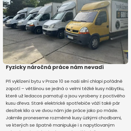
Fyzicky náročná práce nám nevadí
Při vyklízení bytu v Praze 10
se naši silní chlapi pořádně
zapotí – většinou se jedná o velmi těžké kusy nábytku,
které už ledacos pamatují a jsou vyrobeny z poctivého
kusu dřeva. Staré elektrické spotřebiče váží také pár
desítek kilo a ve dvou nám jde práce jako po másle.
Jakmile proneseme rozměrné kusy úzkými chodbami,
ve kterých se špatně manipuluje i s napytlovaným