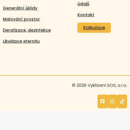
údajů
Generální úklidy
Kontakt
Malování prostor
Kalkulace
Deratizace, dezinfekce
Likvidace eternitu
Volejte nonstop
© 2026 Vyklízení SOS, s.r.o.
+420 608 105 106