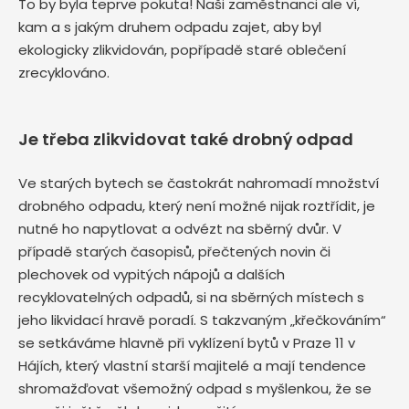
To by byla teprve pokuta! Naši zaměstnanci ale ví,
kam a s jakým druhem odpadu zajet, aby byl
ekologicky zlikvidován, popřípadě staré oblečení
zrecyklováno.
Je třeba zlikvidovat také drobný odpad
Ve starých bytech se častokrát nahromadí množství
drobného odpadu, který není možné nijak roztřídit, je
nutné ho napytlovat a odvézt na sběrný dvůr. V
případě starých časopisů, přečtených novin či
plechovek od vypitých nápojů a dalších
recyklovatelných odpadů, si na sběrných místech s
jeho likvidací hravě poradí. S takzvaným „křečkováním“
se setkáváme hlavně při vyklízení bytů v Praze 11 v
Hájích, který vlastní starší majitelé a mají tendence
shromažďovat všemožný odpad s myšlenkou, že se