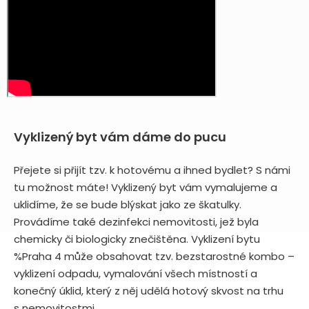
Vyklizený byt vám dáme do pucu
Přejete si přijít tzv. k hotovému a ihned bydlet? S námi
tu možnost máte! Vyklizený byt vám vymalujeme a
uklidíme, že se bude blýskat jako ze škatulky.
Provádíme také dezinfekci nemovitosti, jež byla
chemicky či biologicky znečištěna. Vyklizení bytu
%Praha 4 může obsahovat tzv. bezstarostné kombo –
vyklizení odpadu, vymalování všech místností a
konečný úklid, který z něj udělá hotový skvost na trhu
s nemovitostmi.