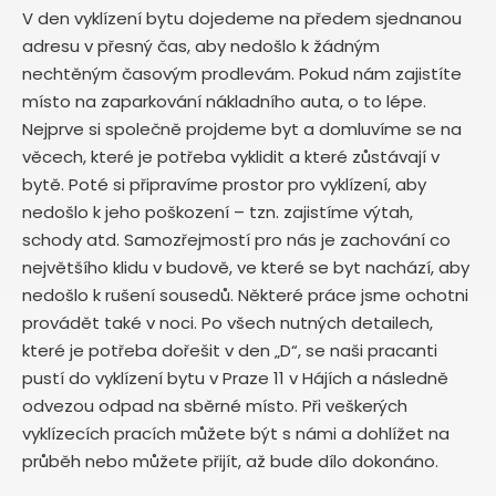
V den vyklízení bytu dojedeme na předem sjednanou
adresu v přesný čas, aby nedošlo k žádným
nechtěným časovým prodlevám. Pokud nám zajistíte
místo na zaparkování nákladního auta, o to lépe.
Nejprve si společně projdeme byt a domluvíme se na
věcech, které je potřeba vyklidit a které zůstávají v
bytě. Poté si připravíme prostor pro vyklízení, aby
nedošlo k jeho poškození – tzn. zajistíme výtah,
schody atd. Samozřejmostí pro nás je zachování co
největšího klidu v budově, ve které se byt nachází, aby
nedošlo k rušení sousedů. Některé práce jsme ochotni
provádět také v noci. Po všech nutných detailech,
které je potřeba dořešit v den „D“, se naši pracanti
pustí do vyklízení bytu v Praze 11 v Hájích
a následně
odvezou odpad na sběrné místo. Při veškerých
vyklízecích pracích můžete být s námi a dohlížet na
průběh nebo můžete přijít, až bude dílo dokonáno.