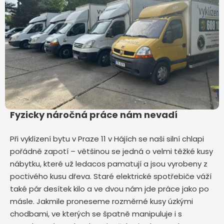
Fyzicky náročná práce nám nevadí
Při vyklízení bytu v Praze 11 v Hájích
se naši silní chlapi
pořádně zapotí – většinou se jedná o velmi těžké kusy
nábytku, které už ledacos pamatují a jsou vyrobeny z
poctivého kusu dřeva. Staré elektrické spotřebiče váží
také pár desítek kilo a ve dvou nám jde práce jako po
másle. Jakmile proneseme rozměrné kusy úzkými
chodbami, ve kterých se špatně manipuluje i s