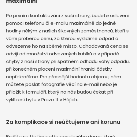
maximální
Po prvním kontaktování z vaší strany, budete osloveni
pomoci telefonu či e-mailu maximálně do jedné
hodiny někým z našich šikovných zaměstnanců, kteří s
vámi proberou cenu, za kterou vyklidíme odpad a
odvezeme ho na sběrné místo. Odhadovaná cena se
odvíjí od množství odvezených kubíků a v případě
chyby z naší strany při špatném odhadu váhy odpadu,
při konečném placení maximální hranici částky
nepřekročíme. Pro přesnější hodnotu objemu, nám
můžete poslat fotografie věcí na e-mail nebo je
přiložit k formuláři, který na nás budou čekat při
vyklízení bytu v Praze 11 v Hájích.
Za komplikace si neúčtujeme ani korunu
Bydlíte ve třetím patře panelového domu, který