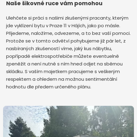
Naše šikovné ruce vám pomohou
Ulehčete si práci s našimi zkušenými pracanty, kterým
jde vyklízení bytu v Praze 11 v Hájích,
jako po másle.
Přijedeme, naložíme, odvezeme, a to bez vaší pomoci.
Protože se v tomto odvětví pohybujeme již pár let, z
nasbíraných zkušeností víme, jaký kus nábytku,
popřípadě elektrospotřebiče můžete eventuelně
zpeněžit a není nutné s ním hned odjet na sběrnou
skládku. S vaším majetkem pracujeme s veškerým
respektem a ohledem na možnou sentimentální
hodnotu dle předem určeného plánu.