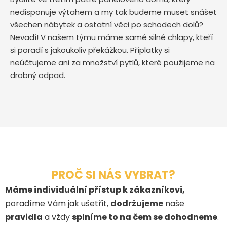
nedisponuje výtahem a my tak budeme muset snášet
všechen nábytek a ostatní věci po schodech dolů?
Nevadí! V našem týmu máme samé silné chlapy, kteří
si poradí s jakoukoliv překážkou. Příplatky si
neúčtujeme ani za množství pytlů, které použijeme na
drobný odpad.
PROČ SI NÁS VYBRAT?
Máme individuální přístup k zákazníkovi,
poradíme Vám jak ušetřit,
dodržujeme
naše
pravidla
a vždy
splníme to na čem se dohodneme
.