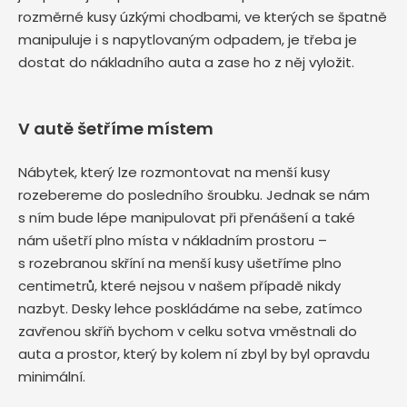
rozměrné kusy úzkými chodbami, ve kterých se špatně
manipuluje i s napytlovaným odpadem, je třeba je
dostat do nákladního auta a zase ho z něj vyložit.
V autě šetříme místem
Nábytek, který lze rozmontovat na menší kusy
rozebereme do posledního šroubku. Jednak se nám
s ním bude lépe manipulovat při přenášení a také
nám ušetří plno místa v nákladním prostoru –
s rozebranou skříní na menší kusy ušetříme plno
centimetrů, které nejsou v našem případě nikdy
nazbyt. Desky lehce poskládáme na sebe, zatímco
zavřenou skříň bychom v celku sotva vměstnali do
auta a prostor, který by kolem ní zbyl by byl opravdu
minimální.