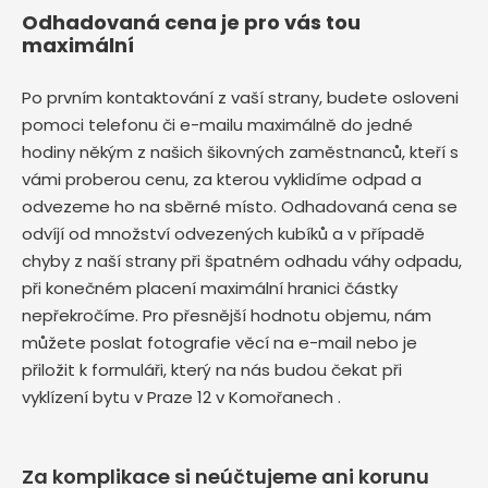
Odhadovaná cena je pro vás tou
maximální
Po prvním kontaktování z vaší strany, budete osloveni
pomoci telefonu či e-mailu maximálně do jedné
hodiny někým z našich šikovných zaměstnanců, kteří s
vámi proberou cenu, za kterou vyklidíme odpad a
odvezeme ho na sběrné místo. Odhadovaná cena se
odvíjí od množství odvezených kubíků a v případě
chyby z naší strany při špatném odhadu váhy odpadu,
při konečném placení maximální hranici částky
nepřekročíme. Pro přesnější hodnotu objemu, nám
můžete poslat fotografie věcí na e-mail nebo je
přiložit k formuláři, který na nás budou čekat při
vyklízení bytu v Praze 12 v Komořanech .
Za komplikace si neúčtujeme ani korunu