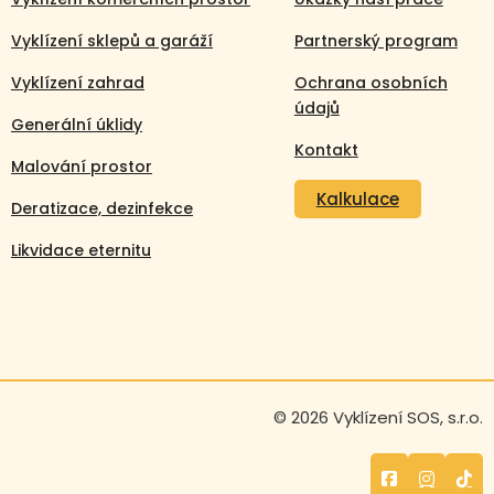
Vyklízení sklepů a garáží
Partnerský program
Vyklízení zahrad
Ochrana osobních
údajů
Generální úklidy
Kontakt
Malování prostor
Kalkulace
Deratizace, dezinfekce
Likvidace eternitu
Volejte nonstop
© 2026 Vyklízení SOS, s.r.o.
+420 608 105 106