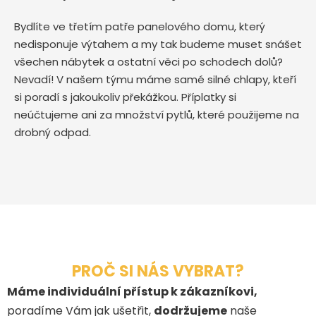
Bydlíte ve třetím patře panelového domu, který
nedisponuje výtahem a my tak budeme muset snášet
všechen nábytek a ostatní věci po schodech dolů?
Nevadí! V našem týmu máme samé silné chlapy, kteří
si poradí s jakoukoliv překážkou. Příplatky si
neúčtujeme ani za množství pytlů, které použijeme na
drobný odpad.
PROČ SI NÁS VYBRAT?
Máme individuální přístup k zákazníkovi,
poradíme Vám jak ušetřit,
dodržujeme
naše