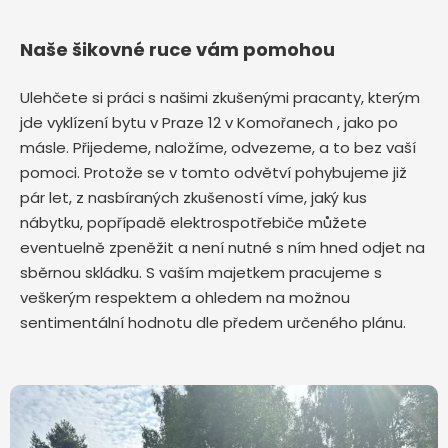
Naše šikovné ruce vám pomohou
Ulehčete si práci s našimi zkušenými pracanty, kterým
jde vyklízení bytu v Praze 12 v Komořanech ,
jako po
másle. Přijedeme, naložíme, odvezeme, a to bez vaší
pomoci. Protože se v tomto odvětví pohybujeme již
pár let, z nasbíraných zkušeností víme, jaký kus
nábytku, popřípadě elektrospotřebiče můžete
eventuelně zpeněžit a není nutné s ním hned odjet na
sběrnou skládku. S vaším majetkem pracujeme s
veškerým respektem a ohledem na možnou
sentimentální hodnotu dle předem určeného plánu.