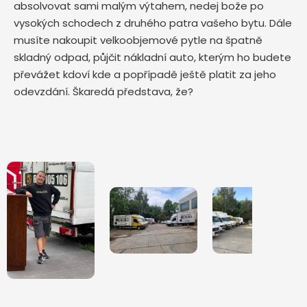
absolvovat sami malým výtahem, nedej bože po
vysokých schodech z druhého patra vašeho bytu. Dále
musíte nakoupit velkoobjemové pytle na špatně
skladný odpad, půjčit nákladní auto, kterým ho budete
převážet kdoví kde a popřípadě ještě platit za jeho
odevzdání. Škaredá představa, že?