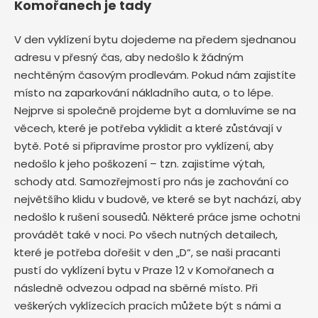
Komořanech je tady
V den vyklízení bytu dojedeme na předem sjednanou
adresu v přesný čas, aby nedošlo k žádným
nechtěným časovým prodlevám. Pokud nám zajistíte
místo na zaparkování nákladního auta, o to lépe.
Nejprve si společně projdeme byt a domluvíme se na
věcech, které je potřeba vyklidit a které zůstávají v
bytě. Poté si připravíme prostor pro vyklízení, aby
nedošlo k jeho poškození – tzn. zajistíme výtah,
schody atd. Samozřejmostí pro nás je zachování co
největšího klidu v budově, ve které se byt nachází, aby
nedošlo k rušení sousedů. Některé práce jsme ochotni
provádět také v noci. Po všech nutných detailech,
které je potřeba dořešit v den „D“, se naši pracanti
pustí do vyklízení bytu v Praze 12 v Komořanech
a
následně odvezou odpad na sběrné místo. Při
veškerých vyklízecích pracích můžete být s námi a