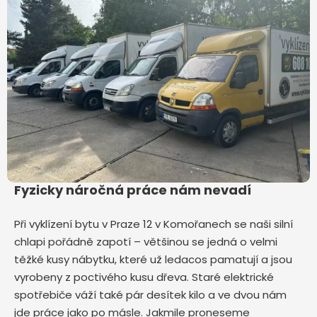
Fyzicky náročná práce nám nevadí
Při vyklízení bytu v Praze 12 v Komořanech
se naši silní
chlapi pořádně zapotí – většinou se jedná o velmi
těžké kusy nábytku, které už ledacos pamatují a jsou
vyrobeny z poctivého kusu dřeva. Staré elektrické
spotřebiče váží také pár desítek kilo a ve dvou nám
jde práce jako po másle. Jakmile proneseme