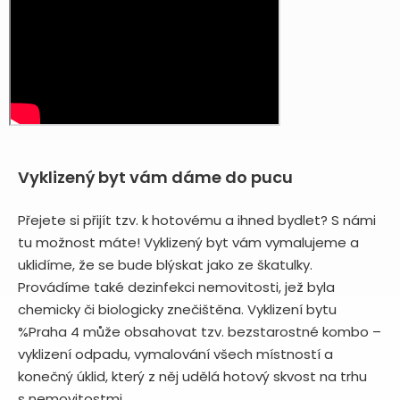
Vyklizený byt vám dáme do pucu
Přejete si přijít tzv. k hotovému a ihned bydlet? S námi
tu možnost máte! Vyklizený byt vám vymalujeme a
uklidíme, že se bude blýskat jako ze škatulky.
Provádíme také dezinfekci nemovitosti, jež byla
chemicky či biologicky znečištěna. Vyklizení bytu
%Praha 4 může obsahovat tzv. bezstarostné kombo –
vyklizení odpadu, vymalování všech místností a
konečný úklid, který z něj udělá hotový skvost na trhu
s nemovitostmi.