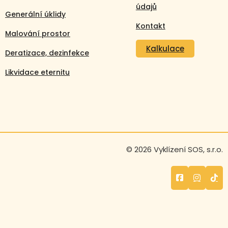
údajů
Generální úklidy
Kontakt
Malování prostor
Kalkulace
Deratizace, dezinfekce
Likvidace eternitu
© 2026 Vyklízení SOS, s.r.o.
Volejte nonstop
+420 608 105 106