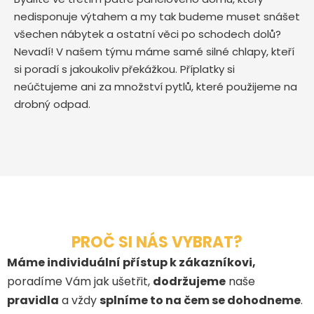
nedisponuje výtahem a my tak budeme muset snášet
všechen nábytek a ostatní věci po schodech dolů?
Nevadí! V našem týmu máme samé silné chlapy, kteří
si poradí s jakoukoliv překážkou. Příplatky si
neúčtujeme ani za množství pytlů, které použijeme na
drobný odpad.
PROČ SI NÁS VYBRAT?
Máme individuální přístup k zákazníkovi,
poradíme Vám jak ušetřit,
dodržujeme
naše
pravidla
a vždy
splníme to na čem se dohodneme
.