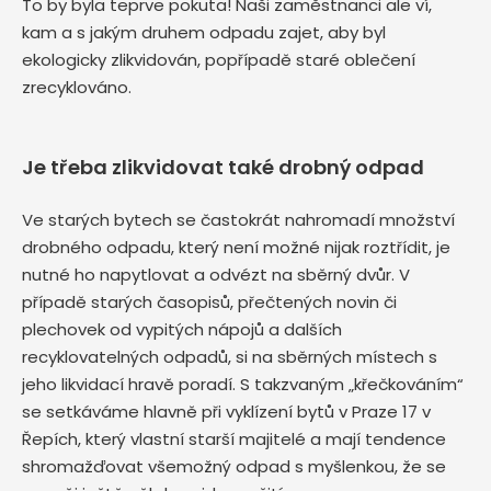
To by byla teprve pokuta! Naši zaměstnanci ale ví,
kam a s jakým druhem odpadu zajet, aby byl
ekologicky zlikvidován, popřípadě staré oblečení
zrecyklováno.
Je třeba zlikvidovat také drobný odpad
Ve starých bytech se častokrát nahromadí množství
drobného odpadu, který není možné nijak roztřídit, je
nutné ho napytlovat a odvézt na sběrný dvůr. V
případě starých časopisů, přečtených novin či
plechovek od vypitých nápojů a dalších
recyklovatelných odpadů, si na sběrných místech s
jeho likvidací hravě poradí. S takzvaným „křečkováním“
se setkáváme hlavně při vyklízení bytů v Praze 17 v
Řepích, který vlastní starší majitelé a mají tendence
shromažďovat všemožný odpad s myšlenkou, že se