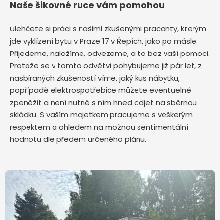
Naše šikovné ruce vám pomohou
Ulehčete si práci s našimi zkušenými pracanty, kterým
jde vyklízení bytu v Praze 17 v Řepích,
jako po másle.
Přijedeme, naložíme, odvezeme, a to bez vaší pomoci.
Protože se v tomto odvětví pohybujeme již pár let, z
nasbíraných zkušeností víme, jaký kus nábytku,
popřípadě elektrospotřebiče můžete eventuelně
zpeněžit a není nutné s ním hned odjet na sběrnou
skládku. S vaším majetkem pracujeme s veškerým
respektem a ohledem na možnou sentimentální
hodnotu dle předem určeného plánu.