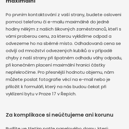
maximální
Po prvním kontaktování z vaší strany, budete osloveni
pomoci telefonu či e-mailu maximálně do jedné
hodiny někým z našich šikovných zaměstnanců, kteří s
vámi proberou cenu, za kterou vyklidíme odpad a
odvezeme ho na sběrné místo. Odhadovaná cena se
odvíjí od množství odvezených kubíků a v případě
chyby z naší strany při špatném odhadu váhy odpadu,
při konečném placení maximální hranici částky
nepřekročíme. Pro přesnější hodnotu objemu, nám
můžete poslat fotografie věcí na e-mail nebo je
přiložit k formuláři, který na nás budou čekat při
vyklízení bytu v Praze 17 v Řepích.
Za komplikace si neúčtujeme ani korunu
Bydlíte ve třetím patře panelového domu, který