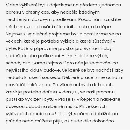
V den vyklízení bytu dojedeme na předem sjednanou
adresu v přesný čas, aby nedošlo k žádným
nechtěným časovým prodlevám. Pokud nám zajistíte
místo na zaparkování nákladního auta, o to lépe.
Nejprve si společně projdeme byt a domluvíme se na
věcech, které je potřeba vyklidit a které zůstávají v
bytě. Poté si připravíme prostor pro vyklízení, aby
nedošlo k jeho poškození – tzn. zajistíme výtah,
schody atd. Samozřejmostí pro nás je zachování co
největšího klidu v budově, ve které se byt nachází, aby
nedošlo k rušení sousedů. Některé práce jsme ochotni
provádět také v noci. Po všech nutných detailech,
které je potřeba dořešit v den „D“, se naši pracanti
pustí do vyklízení bytu v Praze 17 v Řepích
a následně
odvezou odpad na sběrné místo. Při veškerých
vyklízecích pracích můžete být s námi a dohlížet na
průběh nebo můžete přijít, až bude dílo dokonáno.