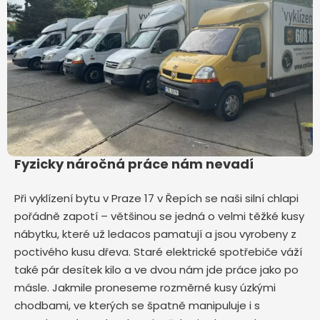
Fyzicky náročná práce nám nevadí
Při vyklízení bytu v Praze 17 v Řepích
se naši silní chlapi
pořádně zapotí – většinou se jedná o velmi těžké kusy
nábytku, které už ledacos pamatují a jsou vyrobeny z
poctivého kusu dřeva. Staré elektrické spotřebiče váží
také pár desítek kilo a ve dvou nám jde práce jako po
másle. Jakmile proneseme rozměrné kusy úzkými
chodbami, ve kterých se špatně manipuluje i s