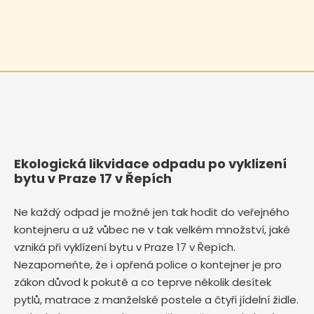
Ekologická likvidace odpadu po vyklizení
bytu v Praze 17 v Řepích
Ne každý odpad je možné jen tak hodit do veřejného
kontejneru a už vůbec ne v tak velkém množství, jaké
vzniká při vyklízení bytu v Praze 17 v Řepích.
Nezapomeňte, že i opřená police o kontejner je pro
zákon důvod k pokutě a co teprve několik desítek
pytlů, matrace z manželské postele a čtyři jídelní židle.