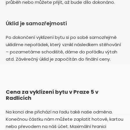
průběh nebo můžete přijít, až bude dílo dokonáno.
Úklid je samozřejmostí
Po dokončení vyklizení bytu si po sobě samozřejmě
uklidíme nepořádek, který vznikl následkem stěhování
– pozametáme schodiště, dáme do pořádku výtah
atd. Závěrečný úklid je započítán do finální ceny.
Cena za vyklízení bytu v Praze 5 v
Radlicích
Na konci dne přichází na řadu také naše odměna.
Konečnou částku nám můžete zaplatit hotově, kartou
nebo převodem na náš účet. Maximální hranici