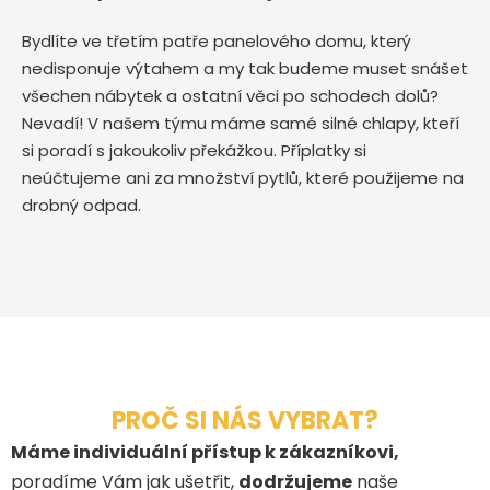
Bydlíte ve třetím patře panelového domu, který
nedisponuje výtahem a my tak budeme muset snášet
všechen nábytek a ostatní věci po schodech dolů?
Nevadí! V našem týmu máme samé silné chlapy, kteří
si poradí s jakoukoliv překážkou. Příplatky si
neúčtujeme ani za množství pytlů, které použijeme na
drobný odpad.
PROČ SI NÁS VYBRAT?
Máme individuální přístup k zákazníkovi,
poradíme Vám jak ušetřit,
dodržujeme
naše