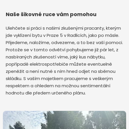
Naše šikovné ruce vám pomohou
Ulehčete si práci s našimi zkušenými pracanty, kterým
jde vyklízení bytu v Praze 5 v Radlicích,
jako po másle.
Přijedeme, naložíme, odvezeme, a to bez vaší pomoci.
Protože se v tomto odvětví pohybujeme již pár let, z
nasbíraných zkušeností víme, jaký kus nábytku,
popřípadě elektrospotřebiče můžete eventuelně
zpeněžit a není nutné s ním hned odjet na sběrnou
skládku. S vaším majetkem pracujeme s veškerým
respektem a ohledem na možnou sentimentální
hodnotu dle předem určeného plánu.