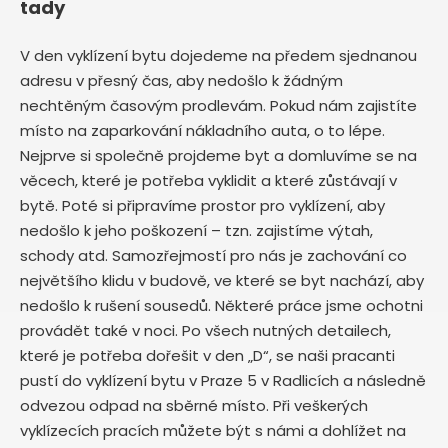
tady
V den vyklízení bytu dojedeme na předem sjednanou
adresu v přesný čas, aby nedošlo k žádným
nechtěným časovým prodlevám. Pokud nám zajistíte
místo na zaparkování nákladního auta, o to lépe.
Nejprve si společně projdeme byt a domluvíme se na
věcech, které je potřeba vyklidit a které zůstávají v
bytě. Poté si připravíme prostor pro vyklízení, aby
nedošlo k jeho poškození – tzn. zajistíme výtah,
schody atd. Samozřejmostí pro nás je zachování co
největšího klidu v budově, ve které se byt nachází, aby
nedošlo k rušení sousedů. Některé práce jsme ochotni
provádět také v noci. Po všech nutných detailech,
které je potřeba dořešit v den „D“, se naši pracanti
pustí do vyklízení bytu v Praze 5 v Radlicích
a následně
odvezou odpad na sběrné místo. Při veškerých
vyklízecích pracích můžete být s námi a dohlížet na