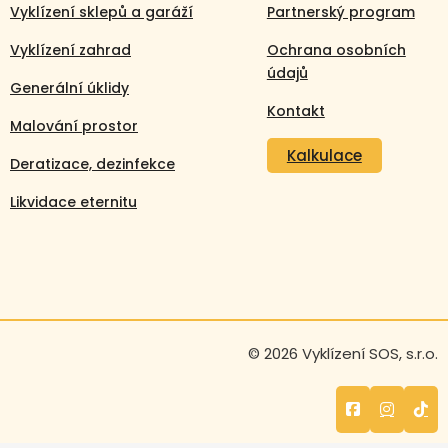
Vyklízení sklepů a garáží
Partnerský program
Vyklízení zahrad
Ochrana osobních
údajů
Generální úklidy
Kontakt
Malování prostor
Kalkulace
Deratizace, dezinfekce
Likvidace eternitu
Volejte nonstop
© 2026 Vyklízení SOS, s.r.o.
+420 608 105 106