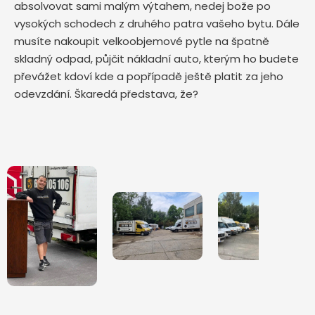
absolvovat sami malým výtahem, nedej bože po
vysokých schodech z druhého patra vašeho bytu. Dále
musíte nakoupit velkoobjemové pytle na špatně
skladný odpad, půjčit nákladní auto, kterým ho budete
převážet kdoví kde a popřípadě ještě platit za jeho
odevzdání. Škaredá představa, že?