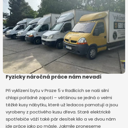
Fyzicky náročná práce nám nevadí
Při vyklízení bytu v Praze 5 v Radlicích
se naši silní
chlapi pořádně zapotí – většinou se jedná o velmi
těžké kusy nábytku, které už ledacos pamatují a jsou
vyrobeny z poctivého kusu dřeva. Staré elektrické
spotřebiče váží také pár desítek kilo a ve dvou nám
jde práce jako po másle. Jakmile proneseme