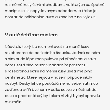
rozměrné kusy úzkými chodbami, ve kterých se špatně
manipuluje i s napytlovaným odpadem, je třeba je
dostat do nákladního auta a zase ho z něj vyložit.
V autě šetříme místem
Nábytek, který lze rozmontovat na menší kusy
rozebereme do posledního šroubku. Jednak se nám
s ním bude lépe manipulovat při přenášení a také
nám ušetří plno místa v nákladním prostoru –
s rozebranou skříní na menší kusy ušetříme plno
centimetrů, které nejsou v našem případě nikdy
nazbyt. Desky lehce poskládáme na sebe, zatímco
zavřenou skříň bychom v celku sotva vměstnali do
auta a prostor, který by kolem ní zbyl by byl opravdu
minimální.