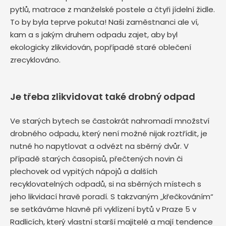
pytlů, matrace z manželské postele a čtyři jídelní židle.
To by byla teprve pokuta! Naši zaměstnanci ale ví,
kam a s jakým druhem odpadu zajet, aby byl
ekologicky zlikvidován, popřípadě staré oblečení
zrecyklováno.
Je třeba zlikvidovat také drobný odpad
Ve starých bytech se častokrát nahromadí množství
drobného odpadu, který není možné nijak roztřídit, je
nutné ho napytlovat a odvézt na sběrný dvůr. V
případě starých časopisů, přečtených novin či
plechovek od vypitých nápojů a dalších
recyklovatelných odpadů, si na sběrných místech s
jeho likvidací hravě poradí. S takzvaným „křečkováním“
se setkáváme hlavně při vyklízení bytů v Praze 5 v
Radlicích, který vlastní starší majitelé a mají tendence