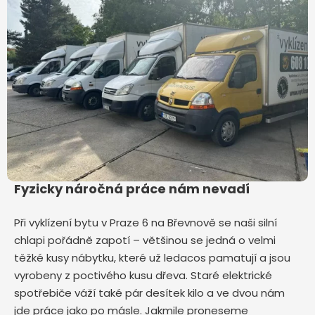
Fyzicky náročná práce nám nevadí
Při vyklízení bytu v Praze 6 na Břevnově
se naši silní
chlapi pořádně zapotí – většinou se jedná o velmi
těžké kusy nábytku, které už ledacos pamatují a jsou
vyrobeny z poctivého kusu dřeva. Staré elektrické
spotřebiče váží také pár desítek kilo a ve dvou nám
jde práce jako po másle. Jakmile proneseme