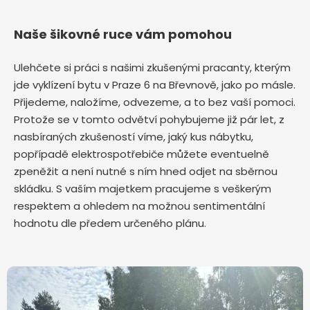
Naše šikovné ruce vám pomohou
Ulehčete si práci s našimi zkušenými pracanty, kterým
jde vyklízení bytu v Praze 6 na Břevnově,
jako po másle.
Přijedeme, naložíme, odvezeme, a to bez vaší pomoci.
Protože se v tomto odvětví pohybujeme již pár let, z
nasbíraných zkušeností víme, jaký kus nábytku,
popřípadě elektrospotřebiče můžete eventuelně
zpeněžit a není nutné s ním hned odjet na sběrnou
skládku. S vaším majetkem pracujeme s veškerým
respektem a ohledem na možnou sentimentální
hodnotu dle předem určeného plánu.