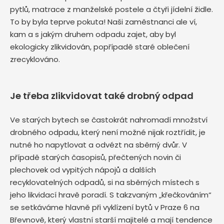
pytlů, matrace z manželské postele a čtyři jídelní židle.
To by byla teprve pokuta! Naši zaměstnanci ale ví,
kam a s jakým druhem odpadu zajet, aby byl
ekologicky zlikvidován, popřípadě staré oblečení
zrecyklováno.
Je třeba zlikvidovat také drobný odpad
Ve starých bytech se častokrát nahromadí množství
drobného odpadu, který není možné nijak roztřídit, je
nutné ho napytlovat a odvézt na sběrný dvůr. V
případě starých časopisů, přečtených novin či
plechovek od vypitých nápojů a dalších
recyklovatelných odpadů, si na sběrných místech s
jeho likvidací hravě poradí. S takzvaným „křečkováním“
se setkáváme hlavně při vyklízení bytů v Praze 6 na
Břevnově, který vlastní starší majitelé a mají tendence