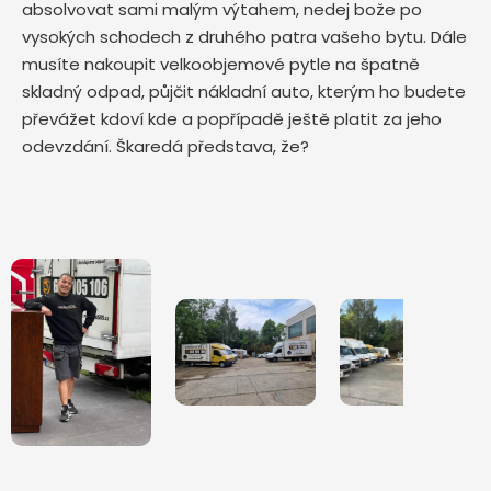
absolvovat sami malým výtahem, nedej bože po
vysokých schodech z druhého patra vašeho bytu. Dále
musíte nakoupit velkoobjemové pytle na špatně
skladný odpad, půjčit nákladní auto, kterým ho budete
převážet kdoví kde a popřípadě ještě platit za jeho
odevzdání. Škaredá představa, že?