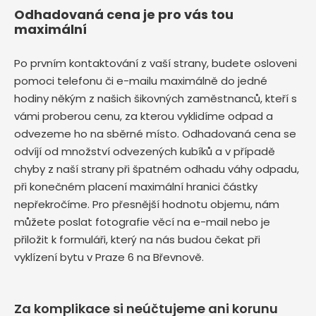
Odhadovaná cena je pro vás tou
maximální
Po prvním kontaktování z vaší strany, budete osloveni
pomoci telefonu či e-mailu maximálně do jedné
hodiny někým z našich šikovných zaměstnanců, kteří s
vámi proberou cenu, za kterou vyklidíme odpad a
odvezeme ho na sběrné místo. Odhadovaná cena se
odvíjí od množství odvezených kubíků a v případě
chyby z naší strany při špatném odhadu váhy odpadu,
při konečném placení maximální hranici částky
nepřekročíme. Pro přesnější hodnotu objemu, nám
můžete poslat fotografie věcí na e-mail nebo je
přiložit k formuláři, který na nás budou čekat při
vyklízení bytu v Praze 6 na Břevnově.
Za komplikace si neúčtujeme ani korunu