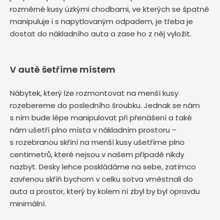
rozměrné kusy úzkými chodbami, ve kterých se špatně
manipuluje i s napytlovaným odpadem, je třeba je
dostat do nákladního auta a zase ho z něj vyložit.
V autě šetříme místem
Nábytek, který lze rozmontovat na menší kusy
rozebereme do posledního šroubku. Jednak se nám
s ním bude lépe manipulovat při přenášení a také
nám ušetří plno místa v nákladním prostoru –
s rozebranou skříní na menší kusy ušetříme plno
centimetrů, které nejsou v našem případě nikdy
nazbyt. Desky lehce poskládáme na sebe, zatímco
zavřenou skříň bychom v celku sotva vměstnali do
auta a prostor, který by kolem ní zbyl by byl opravdu
minimální.