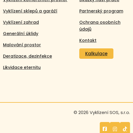
Vyklízení sklepů a garáží
Partnerský program
Vyklízení zahrad
Ochrana osobních
údajů
Generální úklidy
Kontakt
Malování prostor
Kalkulace
Deratizace, dezinfekce
Likvidace eternitu
Volejte nonstop
© 2026 Vyklízení SOS, s.r.o.
+420 608 105 106