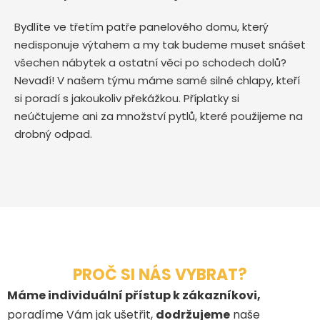
Bydlíte ve třetím patře panelového domu, který
nedisponuje výtahem a my tak budeme muset snášet
všechen nábytek a ostatní věci po schodech dolů?
Nevadí! V našem týmu máme samé silné chlapy, kteří
si poradí s jakoukoliv překážkou. Příplatky si
neúčtujeme ani za množství pytlů, které použijeme na
drobný odpad.
PROČ SI NÁS VYBRAT?
Máme individuální přístup k zákazníkovi,
poradíme Vám jak ušetřit,
dodržujeme
naše