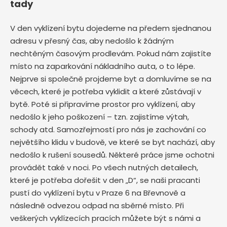
tady
V den vyklízení bytu dojedeme na předem sjednanou
adresu v přesný čas, aby nedošlo k žádným
nechtěným časovým prodlevám. Pokud nám zajistíte
místo na zaparkování nákladního auta, o to lépe.
Nejprve si společně projdeme byt a domluvíme se na
věcech, které je potřeba vyklidit a které zůstávají v
bytě. Poté si připravíme prostor pro vyklízení, aby
nedošlo k jeho poškození – tzn. zajistíme výtah,
schody atd. Samozřejmostí pro nás je zachování co
největšího klidu v budově, ve které se byt nachází, aby
nedošlo k rušení sousedů. Některé práce jsme ochotni
provádět také v noci. Po všech nutných detailech,
které je potřeba dořešit v den „D“, se naši pracanti
pustí do vyklízení bytu v Praze 6 na Břevnově
a
následně odvezou odpad na sběrné místo. Při
veškerých vyklízecích pracích můžete být s námi a