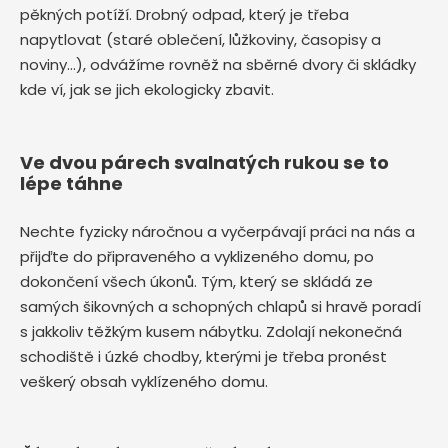
pěkných potíží. Drobný odpad, který je třeba
napytlovat (staré oblečení, lůžkoviny, časopisy a
noviny…), odvážíme rovněž na sběrné dvory či skládky
kde ví, jak se jich ekologicky zbavit.
Ve dvou párech svalnatých rukou se to
lépe táhne
Nechte fyzicky náročnou a vyčerpávají práci na nás a
přijďte do připraveného a vyklizeného domu, po
dokončení všech úkonů. Tým, který se skládá ze
samých šikovných a schopných chlapů si hravě poradí
s jakkoliv těžkým kusem nábytku. Zdolají nekonečná
schodiště i úzké chodby, kterými je třeba pronést
veškerý obsah vyklízeného domu.