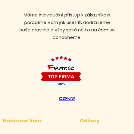
Máme individuální přístup k zákazníkovi,
poradíme Vám jak ušetřit, dodržujeme
naše pravidla a vždy splníme to na čem se
dohodneme.
CZ
EN
DE
Volejte nonstop
+420 608 105 106
Nabízíme Vám
Odkazy