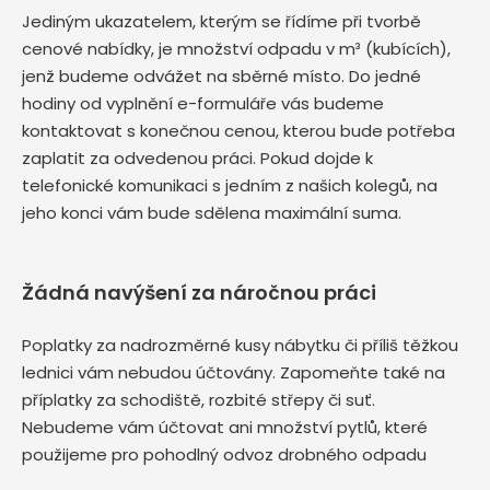
Jediným ukazatelem, kterým se řídíme při tvorbě
cenové nabídky, je množství odpadu v m³ (kubících),
jenž budeme odvážet na sběrné místo. Do jedné
hodiny od vyplnění e-formuláře vás budeme
kontaktovat s konečnou cenou, kterou bude potřeba
zaplatit za odvedenou práci. Pokud dojde k
telefonické komunikaci s jedním z našich kolegů, na
jeho konci vám bude sdělena maximální suma.
Žádná navýšení za náročnou práci
Poplatky za nadrozměrné kusy nábytku či příliš těžkou
lednici vám nebudou účtovány. Zapomeňte také na
příplatky za schodiště, rozbité střepy či suť.
Nebudeme vám účtovat ani množství pytlů, které
použijeme pro pohodlný odvoz drobného odpadu