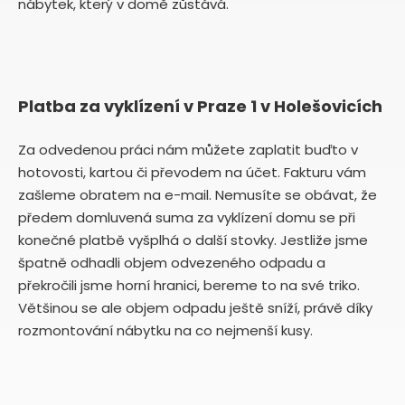
nábytek, který v domě zůstává.
Platba za vyklízení v Praze 1 v Holešovicích
Za odvedenou práci nám můžete zaplatit buďto v
hotovosti, kartou či převodem na účet. Fakturu vám
zašleme obratem na e-mail. Nemusíte se obávat, že
předem domluvená suma za vyklízení domu se při
konečné platbě vyšplhá o další stovky. Jestliže jsme
špatně odhadli objem odvezeného odpadu a
překročili jsme horní hranici, bereme to na své triko.
Většinou se ale objem odpadu ještě sníží, právě díky
rozmontování nábytku na co nejmenší kusy.