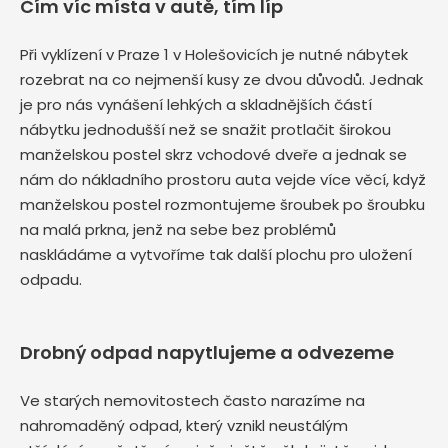
Čím víc místa v autě, tím líp
Při vyklízení v Praze 1 v Holešovicích je nutné nábytek
rozebrat na co nejmenší kusy ze dvou důvodů. Jednak
je pro nás vynášení lehkých a skladnějších částí
nábytku jednodušší než se snažit protlačit širokou
manželskou postel skrz vchodové dveře a jednak se
nám do nákladního prostoru auta vejde více věcí, když
manželskou postel rozmontujeme šroubek po šroubku
na malá prkna, jenž na sebe bez problémů
naskládáme a vytvoříme tak další plochu pro uložení
odpadu.
Drobný odpad napytlujeme a odvezeme
Ve starých nemovitostech často narazíme na
nahromaděný odpad, který vznikl neustálým