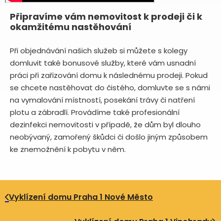
Připravíme vám nemovitost k prodeji či k
okamžitému nastěhování
Při objednávání našich služeb si můžete s kolegy
domluvit také bonusové služby, které vám usnadní
práci při zařizování domu k následnému prodeji. Pokud
se chcete nastěhovat do čistého, domluvte se s námi
na vymalování místností, posekání trávy či natření
plotu a zábradlí. Provádíme také profesionální
dezinfekci nemovitosti v případě, že dům byl dlouho
neobývaný, zamořený škůdci či došlo jiným způsobem
ke znemožnění k pobytu v něm.
Vyklízení domu Praha 1 Nové Město