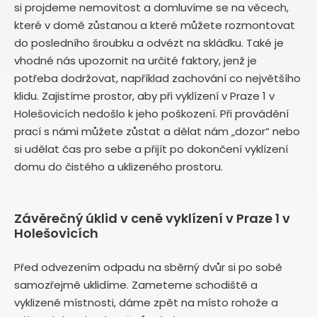
si projdeme nemovitost a domluvíme se na věcech,
které v domě zůstanou a které můžete rozmontovat
do posledního šroubku a odvézt na skládku. Také je
vhodné nás upozornit na určité faktory, jenž je
potřeba dodržovat, například zachování co největšího
klidu. Zajistíme prostor, aby při vyklízení v Praze 1 v
Holešovicích nedošlo k jeho poškození. Při provádění
prací s námi můžete zůstat a dělat nám „dozor“ nebo
si udělat čas pro sebe a přijít po dokončení vyklízení
domu do čistého a uklizeného prostoru.
Závěrečný úklid v ceně vyklízení v Praze 1 v
Holešovicích
Před odvezením odpadu na sběrný dvůr si po sobě
samozřejmě uklidíme. Zameteme schodiště a
vyklizené místnosti, dáme zpět na místo rohože a