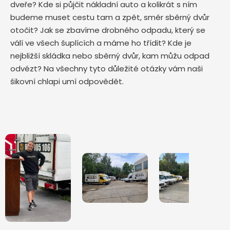
dveře? Kde si půjčit nákladní auto a kolikrát s ním
budeme muset cestu tam a zpět, směr sběrný dvůr
otočit? Jak se zbavíme drobného odpadu, který se
válí ve všech šuplících a máme ho třídit? Kde je
nejbližší skládka nebo sběrný dvůr, kam můžu odpad
odvézt? Na všechny tyto důležité otázky vám naši
šikovní chlapi umí odpovědět.