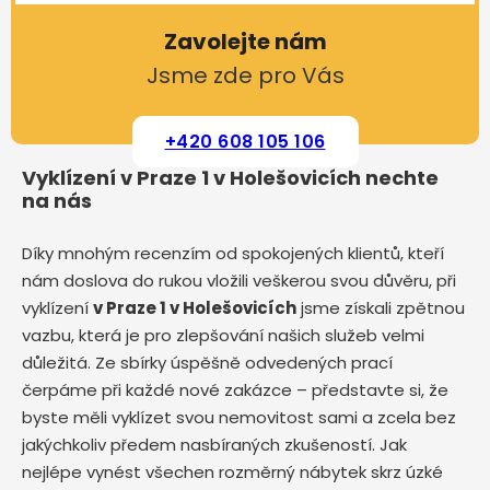
Zavolejte nám
Jsme zde pro Vás
+420 608 105 106
Vyklízení v Praze 1 v Holešovicích nechte
na nás
Díky mnohým recenzím od spokojených klientů, kteří
nám doslova do rukou vložili veškerou svou důvěru, při
vyklízení
v Praze 1 v Holešovicích
jsme získali zpětnou
vazbu, která je pro zlepšování našich služeb velmi
důležitá. Ze sbírky úspěšně odvedených prací
čerpáme při každé nové zakázce – představte si, že
byste měli vyklízet svou nemovitost sami a zcela bez
jakýchkoliv předem nasbíraných zkušeností. Jak
nejlépe vynést všechen rozměrný nábytek skrz úzké