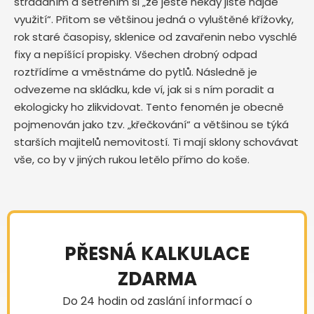
střádáním a šetřením si „že ještě někdy jistě najde
využití“. Přitom se většinou jedná o vyluštěné křížovky,
rok staré časopisy, sklenice od zavařenin nebo vyschlé
fixy a nepíšící propisky. Všechen drobný odpad
roztřídíme a vměstnáme do pytlů. Následně je
odvezeme na skládku, kde ví, jak si s ním poradit a
ekologicky ho zlikvidovat. Tento fenomén je obecně
pojmenován jako tzv. „křečkování“ a většinou se týká
starších majitelů nemovitostí. Ti mají sklony schovávat
vše, co by v jiných rukou letělo přímo do koše.
PŘESNÁ KALKULACE
ZDARMA
Do 24 hodin od zaslání informací o