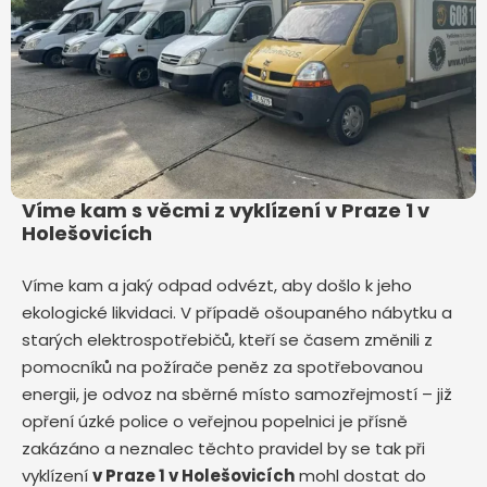
Víme kam s věcmi z vyklízení v Praze 1 v
Holešovicích
Víme kam a jaký odpad odvézt, aby došlo k jeho
ekologické likvidaci. V případě ošoupaného nábytku a
starých elektrospotřebičů, kteří se časem změnili z
pomocníků na požírače peněz za spotřebovanou
energii, je odvoz na sběrné místo samozřejmostí – již
opření úzké police o veřejnou popelnici je přísně
zakázáno a neznalec těchto pravidel by se tak při
vyklízení
v Praze 1 v Holešovicích
mohl dostat do