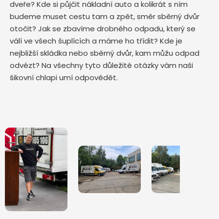
dveře? Kde si půjčit nákladní auto a kolikrát s ním
budeme muset cestu tam a zpět, směr sběrný dvůr
otočit? Jak se zbavíme drobného odpadu, který se
válí ve všech šuplících a máme ho třídit? Kde je
nejbližší skládka nebo sběrný dvůr, kam můžu odpad
odvézt? Na všechny tyto důležité otázky vám naši
šikovní chlapi umí odpovědět.