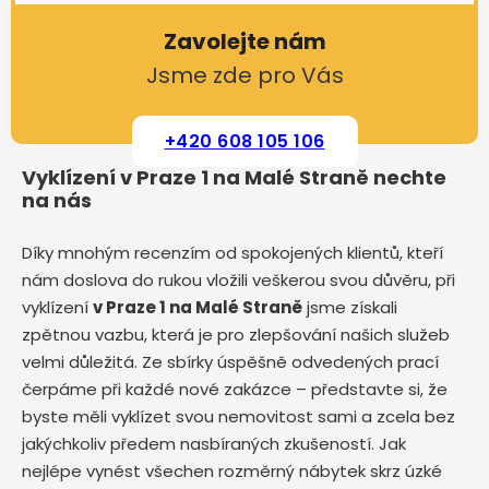
Zavolejte nám
Jsme zde pro Vás
+420 608 105 106
Vyklízení v Praze 1 na Malé Straně nechte
na nás
Díky mnohým recenzím od spokojených klientů, kteří
nám doslova do rukou vložili veškerou svou důvěru, při
vyklízení
v Praze 1 na Malé Straně
jsme získali
zpětnou vazbu, která je pro zlepšování našich služeb
velmi důležitá. Ze sbírky úspěšně odvedených prací
čerpáme při každé nové zakázce – představte si, že
byste měli vyklízet svou nemovitost sami a zcela bez
jakýchkoliv předem nasbíraných zkušeností. Jak
nejlépe vynést všechen rozměrný nábytek skrz úzké