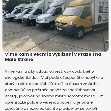
Víme kam s věcmi z vyklízení v Praze 1 na
Malé Straně
Víme kam a jaký odpad odvézt, aby došlo k jeho
ekologické likvidaci. V případě ošoupaného nábytku a
starých elektrospotřebičů, kteří se časem změnili z
pomocníků na požírače peněz za spotřebovanou
energii, je odvoz na sběrné místo samozřejmostí – již
opření úzké police o veřejnou popelnici je přísně
zakázáno a neznalec těchto pravidel by se tak při