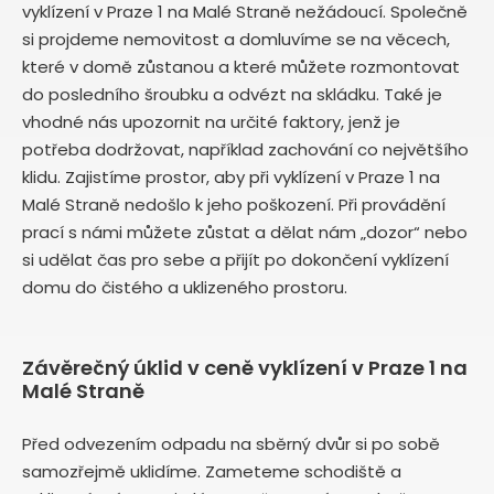
vyklízení v Praze 1 na Malé Straně nežádoucí. Společně
si projdeme nemovitost a domluvíme se na věcech,
které v domě zůstanou a které můžete rozmontovat
do posledního šroubku a odvézt na skládku. Také je
vhodné nás upozornit na určité faktory, jenž je
potřeba dodržovat, například zachování co největšího
klidu. Zajistíme prostor, aby při vyklízení v Praze 1 na
Malé Straně nedošlo k jeho poškození. Při provádění
prací s námi můžete zůstat a dělat nám „dozor“ nebo
si udělat čas pro sebe a přijít po dokončení vyklízení
domu do čistého a uklizeného prostoru.
Závěrečný úklid v ceně vyklízení v Praze 1 na
Malé Straně
Před odvezením odpadu na sběrný dvůr si po sobě
samozřejmě uklidíme. Zameteme schodiště a