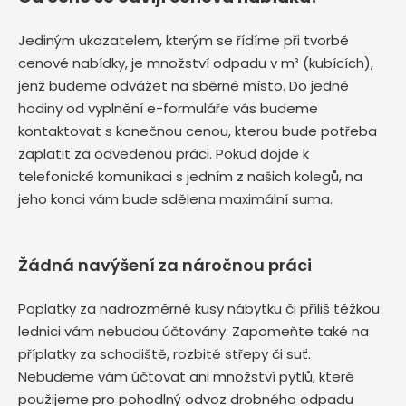
Jediným ukazatelem, kterým se řídíme při tvorbě
cenové nabídky, je množství odpadu v m³ (kubících),
jenž budeme odvážet na sběrné místo. Do jedné
hodiny od vyplnění e-formuláře vás budeme
kontaktovat s konečnou cenou, kterou bude potřeba
zaplatit za odvedenou práci. Pokud dojde k
telefonické komunikaci s jedním z našich kolegů, na
jeho konci vám bude sdělena maximální suma.
Žádná navýšení za náročnou práci
Poplatky za nadrozměrné kusy nábytku či příliš těžkou
lednici vám nebudou účtovány. Zapomeňte také na
příplatky za schodiště, rozbité střepy či suť.
Nebudeme vám účtovat ani množství pytlů, které
použijeme pro pohodlný odvoz drobného odpadu