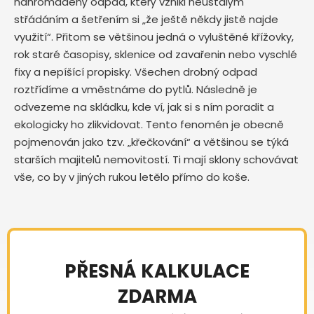
nahromaděný odpad, který vznikl neustálým
střádáním a šetřením si „že ještě někdy jistě najde
využití“. Přitom se většinou jedná o vyluštěné křížovky,
rok staré časopisy, sklenice od zavařenin nebo vyschlé
fixy a nepíšící propisky. Všechen drobný odpad
roztřídíme a vměstnáme do pytlů. Následně je
odvezeme na skládku, kde ví, jak si s ním poradit a
ekologicky ho zlikvidovat. Tento fenomén je obecně
pojmenován jako tzv. „křečkování“ a většinou se týká
starších majitelů nemovitostí. Ti mají sklony schovávat
vše, co by v jiných rukou letělo přímo do koše.
PŘESNÁ KALKULACE
ZDARMA