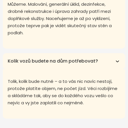
Můžeme. Malování, generální úklid, dezinfekce,
drobné rekonstrukce i úprava zahrady patří mezi
doplňkové služby. Naceňujeme je až po vyklizení,
protože teprve pak je vidět skutečný stav stěn a
podlah.
Kolik vozů budete na dům potřebovat?
Tolik, kolik bude nutné – a to vás nic navíc nestojí,
protože platíte objem, ne počet jízd. Věci rozbíjíme
a skládáme tak, aby se do každého vozu vešlo co
nejvíc a vy jste zaplatili co nejméně.