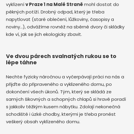
vyklízení
v Praze 1 na Malé Straně
mohl dostat do
pěkných potíží. Drobný odpad, který je třeba
napytlovat (staré oblečení, lůžkoviny, časopisy a
noviny…), odvážíme rovněž na sběrné dvory či skládky
kde ví, jak se jich ekologicky zbavit.
Ve dvou párech svalnatých rukou se to
lépe táhne
Nechte fyzicky náročnou a vyčerpávají práci na nás a
přijďte do připraveného a vyklizeného domu, po
dokončení všech úkonů. Tým, který se skládá ze
samých šikovných a schopných chlapů si hravě poradí
s jakkoliv těžkým kusem nábytku. Zdolají nekonečná
schodiště i úzké chodby, kterými je třeba pronést
veškerý obsah vyklízeného domu.