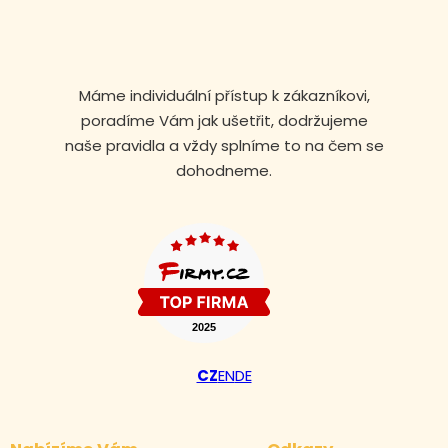
Máme individuální přístup k zákazníkovi,
poradíme Vám jak ušetřit, dodržujeme
naše pravidla a vždy splníme to na čem se
dohodneme.
Volejte nonstop
CZ
EN
DE
+420 608 105 106