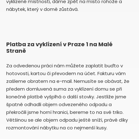
vyklizené místnosti, dáme zpět na místo rohože a
nábytek, který v domě zůstává.
Platba za vyklízení v Praze 1 na Malé
Straně
Za odvedenou práci nám můžete zaplatit buďto v
hotovosti, kartou či převodem na účet. Fakturu vám
zašleme obratem na e-mail. Nemusíte se obávat, že
předem domluvená suma za vyklízení domu se při
konečné platbě vyšplhá o další stovky. Jestliže jsme
špatně odhadli objem odvezeného odpadu a
překročili jsme horní hranici, bereme to na své triko.
Většinou se ale objem odpadu ještě sníží, právě díky
rozmontování nábytku na co nejmenší kusy.