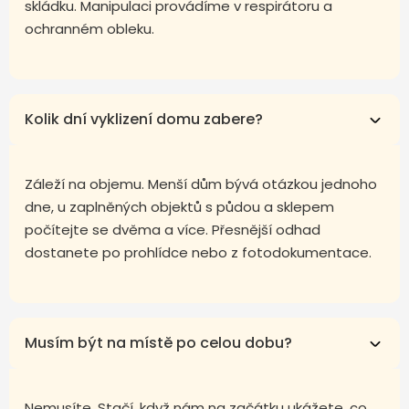
skládku. Manipulaci provádíme v respirátoru a
ochranném obleku.
Kolik dní vyklizení domu zabere?
Záleží na objemu. Menší dům bývá otázkou jednoho
dne, u zaplněných objektů s půdou a sklepem
počítejte se dvěma a více. Přesnější odhad
dostanete po prohlídce nebo z fotodokumentace.
Musím být na místě po celou dobu?
Nemusíte. Stačí, když nám na začátku ukážete, co