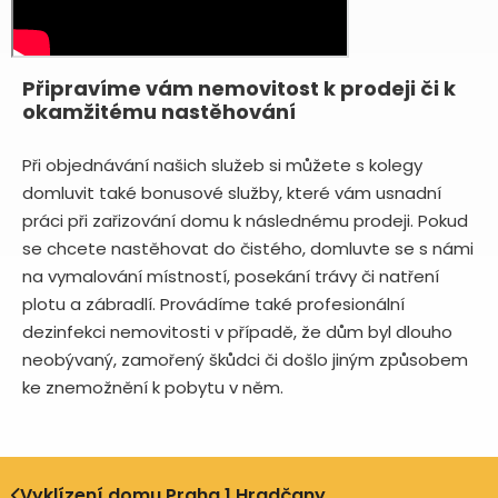
Připravíme vám nemovitost k prodeji či k
okamžitému nastěhování
Při objednávání našich služeb si můžete s kolegy
domluvit také bonusové služby, které vám usnadní
práci při zařizování domu k následnému prodeji. Pokud
se chcete nastěhovat do čistého, domluvte se s námi
na vymalování místností, posekání trávy či natření
plotu a zábradlí. Provádíme také profesionální
dezinfekci nemovitosti v případě, že dům byl dlouho
neobývaný, zamořený škůdci či došlo jiným způsobem
ke znemožnění k pobytu v něm.
Vyklízení domu Praha 1 Hradčany