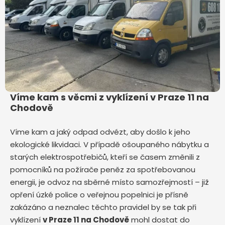
Víme kam s věcmi z vyklízení v Praze 11 na
Chodově
Víme kam a jaký odpad odvézt, aby došlo k jeho
ekologické likvidaci. V případě ošoupaného nábytku a
starých elektrospotřebičů, kteří se časem změnili z
pomocníků na požírače peněz za spotřebovanou
energii, je odvoz na sběrné místo samozřejmostí – již
opření úzké police o veřejnou popelnici je přísně
zakázáno a neznalec těchto pravidel by se tak při
vyklízení
v Praze 11 na Chodově
mohl dostat do