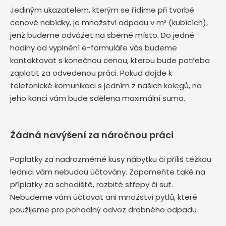
Jediným ukazatelem, kterým se řídíme při tvorbě
cenové nabídky, je množství odpadu v m³ (kubících),
jenž budeme odvážet na sběrné místo. Do jedné
hodiny od vyplnění e-formuláře vás budeme
kontaktovat s konečnou cenou, kterou bude potřeba
zaplatit za odvedenou práci. Pokud dojde k
telefonické komunikaci s jedním z našich kolegů, na
jeho konci vám bude sdělena maximální suma.
Žádná navýšení za náročnou práci
Poplatky za nadrozměrné kusy nábytku či příliš těžkou
lednici vám nebudou účtovány. Zapomeňte také na
příplatky za schodiště, rozbité střepy či suť.
Nebudeme vám účtovat ani množství pytlů, které
použijeme pro pohodlný odvoz drobného odpadu