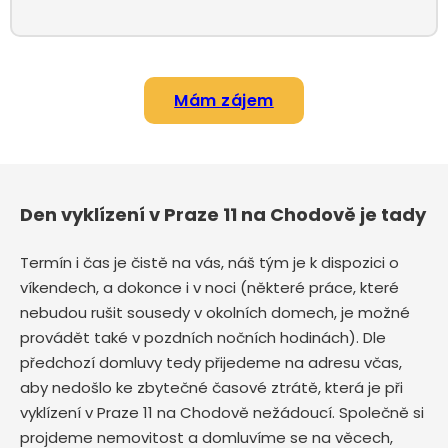
Mám zájem
Den vyklízení v Praze 11 na Chodově je tady
Termín i čas je čistě na vás, náš tým je k dispozici o
víkendech, a dokonce i v noci (některé práce, které
nebudou rušit sousedy v okolních domech, je možné
provádět také v pozdních nočních hodinách). Dle
předchozí domluvy tedy přijedeme na adresu včas,
aby nedošlo ke zbytečné časové ztrátě, která je při
vyklízení v Praze 11 na Chodově nežádoucí. Společně si
projdeme nemovitost a domluvíme se na věcech,