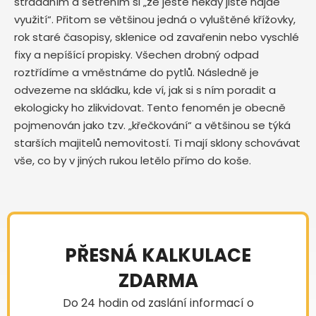
střádáním a šetřením si „že ještě někdy jistě najde
využití“. Přitom se většinou jedná o vyluštěné křížovky,
rok staré časopisy, sklenice od zavařenin nebo vyschlé
fixy a nepíšící propisky. Všechen drobný odpad
roztřídíme a vměstnáme do pytlů. Následně je
odvezeme na skládku, kde ví, jak si s ním poradit a
ekologicky ho zlikvidovat. Tento fenomén je obecně
pojmenován jako tzv. „křečkování“ a většinou se týká
starších majitelů nemovitostí. Ti mají sklony schovávat
vše, co by v jiných rukou letělo přímo do koše.
PŘESNÁ KALKULACE
ZDARMA
Do 24 hodin od zaslání informací o