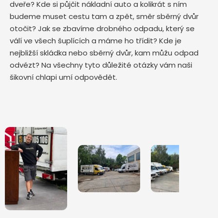
dveře? Kde si půjčit nákladní auto a kolikrát s ním
budeme muset cestu tam a zpět, směr sběrný dvůr
otočit? Jak se zbavíme drobného odpadu, který se
válí ve všech šuplících a máme ho třídit? Kde je
nejbližší skládka nebo sběrný dvůr, kam můžu odpad
odvézt? Na všechny tyto důležité otázky vám naši
šikovní chlapi umí odpovědět.