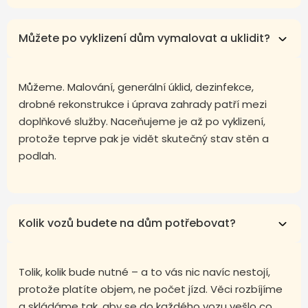
Můžete po vyklizení dům vymalovat a uklidit?
Můžeme. Malování, generální úklid, dezinfekce,
drobné rekonstrukce i úprava zahrady patří mezi
doplňkové služby. Naceňujeme je až po vyklizení,
protože teprve pak je vidět skutečný stav stěn a
podlah.
Kolik vozů budete na dům potřebovat?
Tolik, kolik bude nutné – a to vás nic navíc nestojí,
protože platíte objem, ne počet jízd. Věci rozbíjíme
a skládáme tak, aby se do každého vozu vešlo co