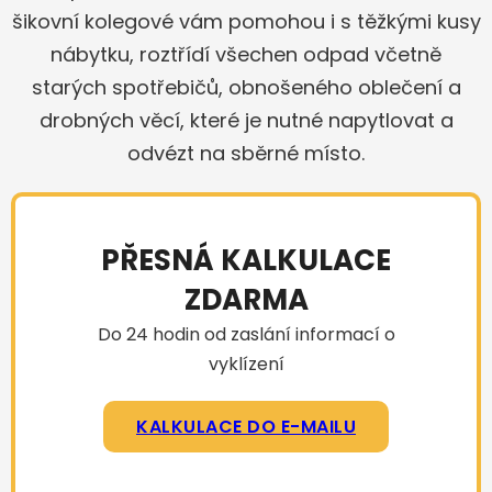
šikovní kolegové vám pomohou i s těžkými kusy
nábytku, roztřídí všechen odpad včetně
starých spotřebičů, obnošeného oblečení a
drobných věcí, které je nutné napytlovat a
odvézt na sběrné místo.
PŘESNÁ KALKULACE
ZDARMA
Do 24 hodin od zaslání informací o
vyklízení
KALKULACE DO E-MAILU