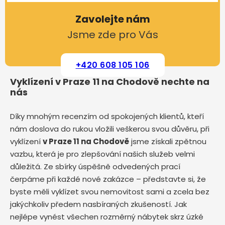
Zavolejte nám
Jsme zde pro Vás
+420 608 105 106
Vyklízení v Praze 11 na Chodově nechte na
nás
Díky mnohým recenzím od spokojených klientů, kteří
nám doslova do rukou vložili veškerou svou důvěru, při
vyklízení
v Praze 11 na Chodově
jsme získali zpětnou
vazbu, která je pro zlepšování našich služeb velmi
důležitá. Ze sbírky úspěšně odvedených prací
čerpáme při každé nové zakázce – představte si, že
byste měli vyklízet svou nemovitost sami a zcela bez
jakýchkoliv předem nasbíraných zkušeností. Jak
nejlépe vynést všechen rozměrný nábytek skrz úzké