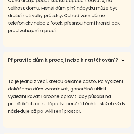
Cenu určuje počet kubíků odpadu k odvozu, ne
velikost domu. Menší dům plný nábytku může být
dražší než velký prázdný. Odhad vám dáme
telefonicky nebo z fotek, přesnou horní hranici pak
před zahájením prací.
Připravíte dům k prodeji nebo k nastěhování?
To je jedna z věcí, kterou děláme často. Po vyklizení
dokážeme dům vymalovat, generálně uklidit,
vydezinfikovat i drobně opravit, aby působil na
prohlídkách co nejlépe. Nacenění těchto služeb vždy
následuje až po vyklizení prostor.