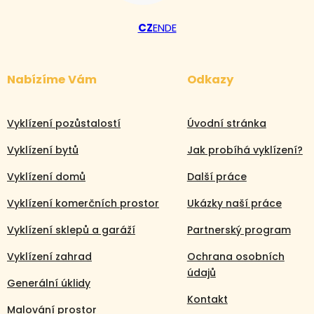
CZ
EN
DE
Nabízíme Vám
Odkazy
Vyklízení pozůstalostí
Úvodní stránka
Vyklízení bytů
Jak probíhá vyklízení?
Vyklízení domů
Další práce
Vyklízení komerčních prostor
Ukázky naší práce
Vyklízení sklepů a garáží
Partnerský program
Volejte nonstop
Vyklízení zahrad
Ochrana osobních
údajů
+420 608 105 106
Generální úklidy
Kontakt
Malování prostor