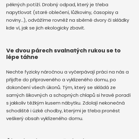
pěkných potíží. Drobný odpad, který je třeba
napytlovat (staré oblečení, lůžkoviny, časopisy a
noviny…), odvážíme rovněž na sběrné dvory či skládky
kde ví, jak se jich ekologicky zbavit.
Ve dvou párech svalnatých rukou se to
lépe táhne
Nechte fyzicky náročnou a vyčerpávají práci na nás a
přijďte do připraveného a vyklizeného domu, po
dokončení všech úkonů. Tým, který se skládá ze
samých šikovných a schopných chlapů si hravě poradí
s jakkoliv těžkým kusem nábytku. Zdolají nekonečná
schodiště i úzké chodby, kterými je třeba pronést
veškerý obsah vyklízeného domu.