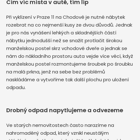
Čím víc místa v autě, tím líp
Při vyklízení v Praze 11 na Chodově je nutné nábytek
rozebrat na co nejmenší kusy ze dvou důvodů. Jednak
je pro nás vynášení lehkých a skladnějších částí
nábytku jednodušší než se snažit protlačit širokou
manželskou postel skrz vchodové dveře a jednak se
nám do nákladního prostoru auta vejde více věcí, když
manželskou postel rozmontujeme šroubek po šroubku
na malá prkna, jenž na sebe bez problémů
naskládáme a vytvoříme tak další plochu pro uložení
odpadu.
Drobný odpad napytlujeme a odvezeme
Ve starých nemovitostech často narazíme na
nahromaděný odpad, který vznikl neustálým