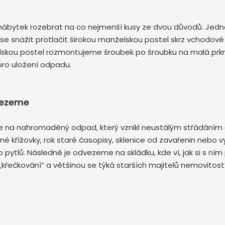
é nábytek rozebrat na co nejmenší kusy ze dvou důvodů. Jedn
 se snažit protlačit širokou manželskou postel skrz vchodov
elskou postel rozmontujeme šroubek po šroubku na malá prk
pro uložení odpadu.
vezeme
na nahromaděný odpad, který vznikl neustálým střádáním a š
ěné křížovky, rok staré časopisy, sklenice od zavařenin nebo v
tlů. Následně je odvezeme na skládku, kde ví, jak si s ním p
ečkování“ a většinou se týká starších majitelů nemovitostí.