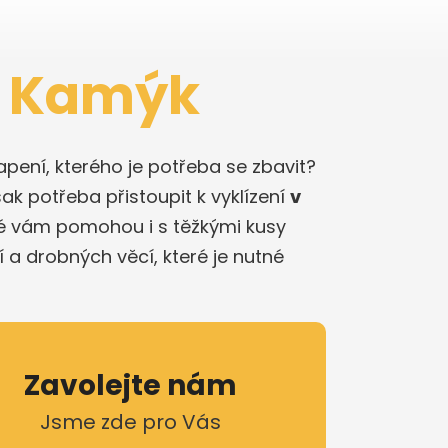
2 Kamýk
pení, kterého je potřeba se zbavit?
ak potřeba přistoupit k vyklízení
v
vé vám pomohou i s těžkými kusy
a drobných věcí, které je nutné
Zavolejte nám
Jsme zde pro Vás