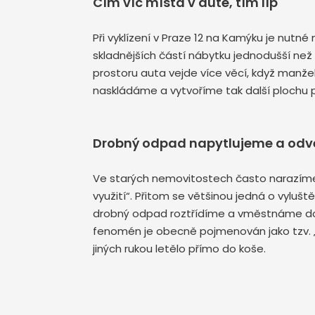
Čím víc místa v autě, tím líp
Při vyklízení v Praze 12 na Kamýku je nutn
skladnějších částí nábytku jednodušší než
prostoru auta vejde více věcí, když manž
naskládáme a vytvoříme tak další plochu 
Drobný odpad napytlujeme a od
Ve starých nemovitostech často narazíme 
využití“. Přitom se většinou jedná o vylušt
drobný odpad roztřídíme a vměstnáme do py
fenomén je obecně pojmenován jako tzv. „kř
jiných rukou letělo přímo do koše.