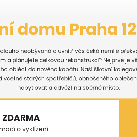
ení domu Praha 1
a dlouho neobývaná a uvnitř vás čeká nemilé překva
ím a plánujete celkovou rekonstrukci? Nejprve je vš
 ho obléct do nového kabátu. Naši šikovní kolego
d včetně starých spotřebičů, obnošeného oblečení 
napytlovat a odvézt na sběrné místo.
E ZDARMA
mací o vyklízení