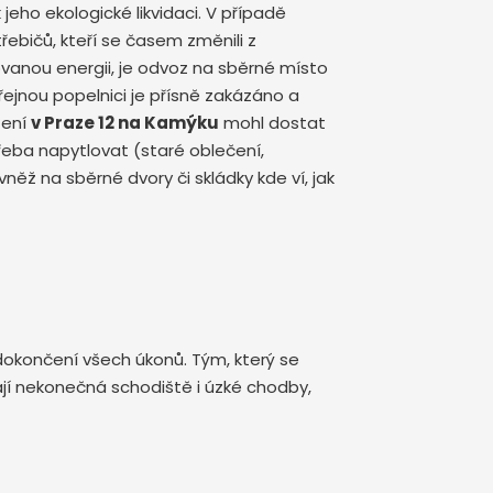
eho ekologické likvidaci. V případě
ebičů, kteří se časem změnili z
anou energii, je odvoz na sběrné místo
řejnou popelnici je přísně zakázáno a
zení
v Praze 12 na Kamýku
mohl dostat
třeba napytlovat (staré oblečení,
něž na sběrné dvory či skládky kde ví, jak
dokončení všech úkonů. Tým, který se
ají nekonečná schodiště i úzké chodby,