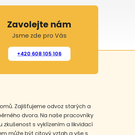
Zavolejte nám
Jsme zde pro Vás
+420 608 105 106
domů. Zajišťujeme odvoz starých a
sběrného dvora. Na naše pracovníky
u zkušenost s vyklízením a likvidací
m může být citový vztah a vše s