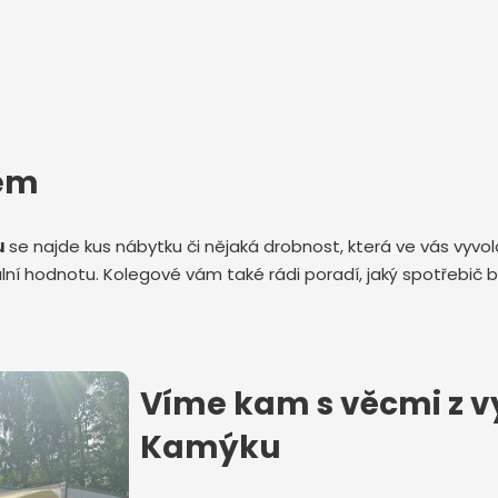
tem
u
se najde kus nábytku či nějaká drobnost, která ve vás vyvo
í hodnotu. Kolegové vám také rádi poradí, jaký spotřebič b
Víme kam s věcmi z vy
Kamýku