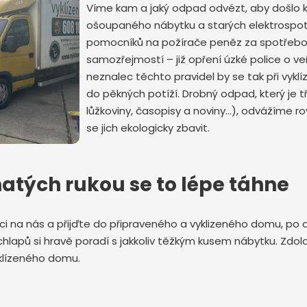
Víme kam a jaký odpad odvézt, aby došlo k j
ošoupaného nábytku a starých elektrospotř
pomocníků na požírače peněz za spotřebov
samozřejmostí – již opření úzké police o ve
neznalec těchto pravidel by se tak při vyklí
do pěkných potíží. Drobný odpad, který je 
lůžkoviny, časopisy a noviny…), odvážíme rov
Odeslat zprávu
se jich ekologicky zbavit.
atých rukou se to lépe táhne
ci na nás a přijďte do připraveného a vyklizeného domu, po 
lapů si hravě poradí s jakkoliv těžkým kusem nábytku. Zdol
yklízeného domu.