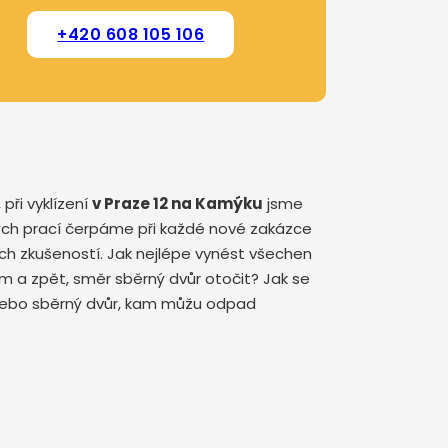
+420 608 105 106
při vyklízení
v Praze 12 na Kamýku
jsme
ených prací čerpáme při každé nové zakázce
ých zkušeností. Jak nejlépe vynést všechen
m a zpět, směr sběrný dvůr otočit? Jak se
a nebo sběrný dvůr, kam můžu odpad