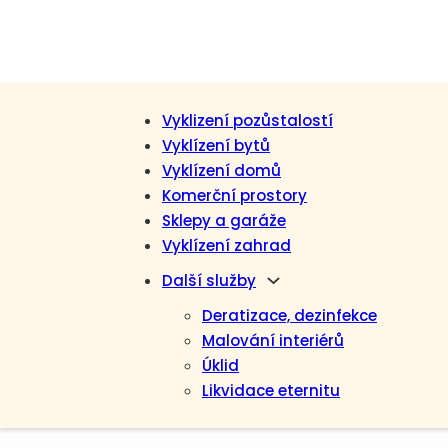
Vyklizení pozůstalostí
Vyklízení bytů
Vyklízení domů
Komerční prostory
Sklepy a garáže
Vyklízení zahrad
Další služby
Deratizace, dezinfekce
Malování interiérů
Úklid
Likvidace eternitu