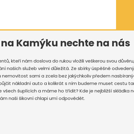
12 na Kamýku nechte na nás
ů, kteří nám doslova do rukou vložili veškerou svou důvěru, 
ování našich služeb velmi důležitá. Ze sbírky úspěšně odved
vou nemovitost sami a zcela bez jakýchkoliv předem nasbíran
půjčit nákladní auto a kolikrát s ním budeme muset cestu ta
 všech šuplících a máme ho třídit? Kde je nejbližší skládk
ám naši šikovní chlapi umí odpovědět.