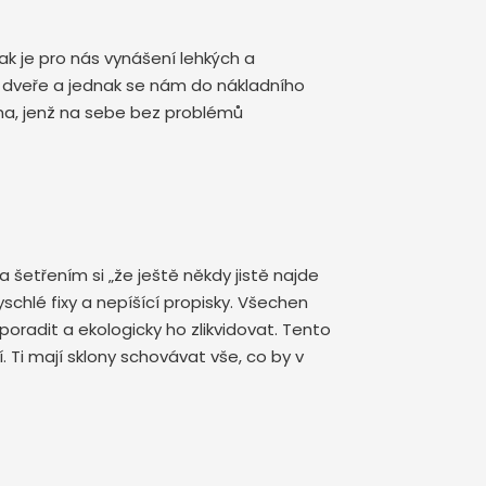
ak je pro nás vynášení lehkých a
é dveře a jednak se nám do nákladního
na, jenž na sebe bez problémů
etřením si „že ještě někdy jistě najde
yschlé fixy a nepíšící propisky. Všechen
oradit a ekologicky ho zlikvidovat. Tento
 Ti mají sklony schovávat vše, co by v