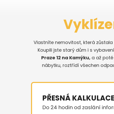
Vyklíz
Vlastníte nemovitost, která zůstal
Koupili jste starý dům i s vybaven
Praze 12 na Kamýku,
a až poté
nábytku, roztřídí všechen odpa
PŘESNÁ KALKULAC
Do 24 hodin od zaslání infor