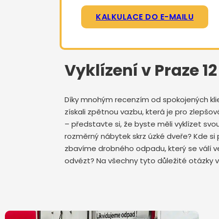
KALKULACE DO E-MAILU
Vyklízení v Praze 
Díky mnohým recenzím od spokojených klient
získali zpětnou vazbu, která je pro zlepš
– představte si, že byste měli vyklízet s
rozměrný nábytek skrz úzké dveře? Kde si 
zbavíme drobného odpadu, který se válí ve
odvézt? Na všechny tyto důležité otázky v