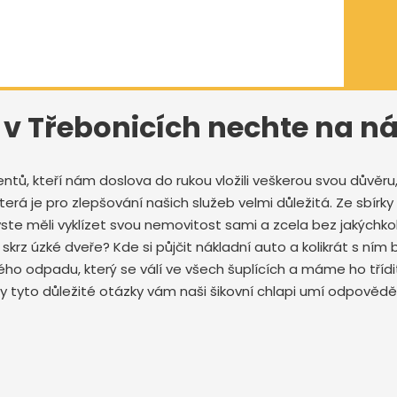
3 v Třebonicích nechte na n
ů, kteří nám doslova do rukou vložili veškerou svou důvěru, 
která je pro zlepšování našich služeb velmi důležitá. Ze sbí
ste měli vyklízet svou nemovitost sami a zcela bez jakýchko
krz úzké dveře? Kde si půjčit nákladní auto a kolikrát s n
o odpadu, který se válí ve všech šuplících a máme ho třídit
tyto důležité otázky vám naši šikovní chlapi umí odpovědě