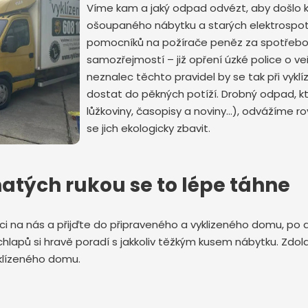
Víme kam a jaký odpad odvézt, aby došlo k j
ošoupaného nábytku a starých elektrospotř
pomocníků na požírače peněz za spotřebov
samozřejmostí – již opření úzké police o ve
neznalec těchto pravidel by se tak při vyklí
dostat do pěkných potíží. Drobný odpad, kt
lůžkoviny, časopisy a noviny…), odvážíme rov
Odeslat zprávu
se jich ekologicky zbavit.
atých rukou se to lépe táhne
ci na nás a přijďte do připraveného a vyklizeného domu, po 
lapů si hravě poradí s jakkoliv těžkým kusem nábytku. Zdol
yklízeného domu.