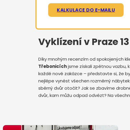
KALKULACE DO E-MAILU
Vyklízení v Praze 1
Díky mnohým recenzím od spokojených klient
Třebonicích
jsme získali zpětnou vazbu, 
každé nové zakázce – představte si, že by
nejlépe vynést všechen rozměrný nábytek s
sběrný dvůr otočit? Jak se zbavíme drobnéh
dvůr, kam můžu odpad odvézt? Na všechny 