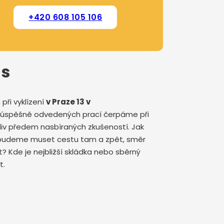
+420 608 105 106
ás
při vyklízení
v Praze 13 v
rky úspěšně odvedených prací čerpáme při
liv předem nasbíraných zkušeností. Jak
ím budeme muset cestu tam a zpět, směr
? Kde je nejbližší skládka nebo sběrný
t.