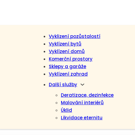
Vyklizení pozůstalostí
Vyklízení bytů
Vyklízení domů
Komerční prostory
Sklepy a garáže
Vyklízení zahrad
Další služby
Deratizace, dezinfekce
Malování interiérů
Úklid
Likvidace eternitu