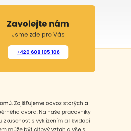
Zavolejte nám
Jsme zde pro Vás
+420 608 105 106
domů. Zajišťujeme odvoz starých a
sběrného dvora. Na naše pracovníky
u zkušenost s vyklízením a likvidací
m může být citový vztah a vše s