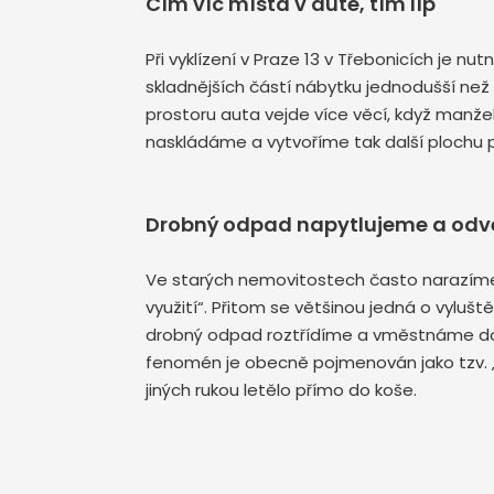
Čím víc místa v autě, tím líp
Při vyklízení v Praze 13 v Třebonicích je 
skladnějších částí nábytku jednodušší než
prostoru auta vejde více věcí, když manž
naskládáme a vytvoříme tak další plochu 
Drobný odpad napytlujeme a od
Ve starých nemovitostech často narazíme 
využití“. Přitom se většinou jedná o vylušt
drobný odpad roztřídíme a vměstnáme do py
fenomén je obecně pojmenován jako tzv. „kř
jiných rukou letělo přímo do koše.