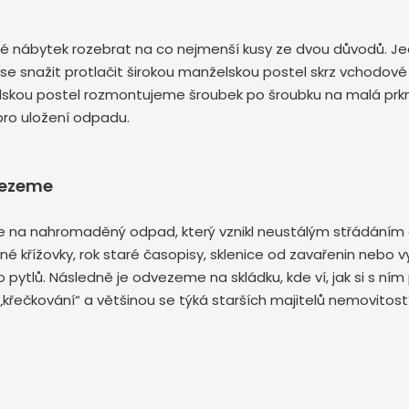
nutné nábytek rozebrat na co nejmenší kusy ze dvou důvodů. J
 se snažit protlačit širokou manželskou postel skrz vchodov
elskou postel rozmontujeme šroubek po šroubku na malá prk
pro uložení odpadu.
vezeme
na nahromaděný odpad, který vznikl neustálým střádáním a š
ěné křížovky, rok staré časopisy, sklenice od zavařenin nebo v
tlů. Následně je odvezeme na skládku, kde ví, jak si s ním p
ečkování“ a většinou se týká starších majitelů nemovitostí.