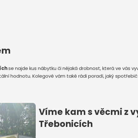
tem
cích
se najde kus nábytku či nějaká drobnost, která ve vás v
lní hodnotu. Kolegové vám také rádi poradí, jaký spotřebič
Víme kam s věcmi z vyk
Třebonicích