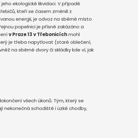
eho ekologické likvidaci. V případě
ebičů, kteří se časem změnili z
anou energii, je odvoz na sběrné místo
řejnou popelnici je přísně zakázáno a
zení
v Praze 13 v Třebonicích
mohl
erý je třeba napytlovat (staré oblečení,
něž na sběrné dvory či skládky kde ví, jak
dokončení všech úkonů. Tým, který se
ají nekonečná schodiště i úzké chodby,