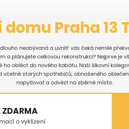
í domu Praha 13 
a dlouho neobývaná a uvnitř vás čeká nemilé překva
ím a plánujete celkovou rekonstrukci? Nejprve je vš
é ho obléct do nového kabátu. Naši šikovní koleg
d včetně starých spotřebičů, obnošeného oblečení 
napytlovat a odvézt na sběrné místo.
E ZDARMA
mací o vyklízení