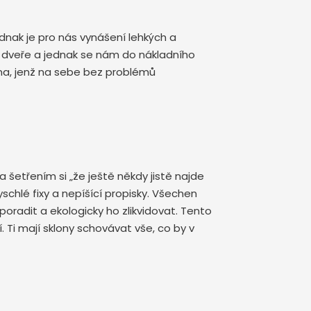
ednak je pro nás vynášení lehkých a
é dveře a jednak se nám do nákladního
na, jenž na sebe bez problémů
etřením si „že ještě někdy jistě najde
yschlé fixy a nepíšící propisky. Všechen
oradit a ekologicky ho zlikvidovat. Tento
 Ti mají sklony schovávat vše, co by v