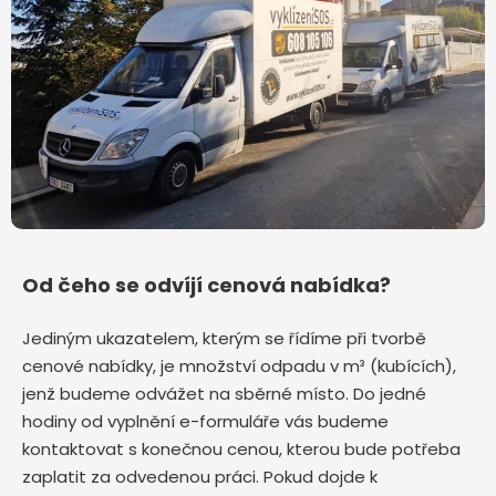
Od čeho se odvíjí cenová nabídka?
Jediným ukazatelem, kterým se řídíme při tvorbě
cenové nabídky, je množství odpadu v m³ (kubících),
jenž budeme odvážet na sběrné místo. Do jedné
hodiny od vyplnění e-formuláře vás budeme
kontaktovat s konečnou cenou, kterou bude potřeba
zaplatit za odvedenou práci. Pokud dojde k