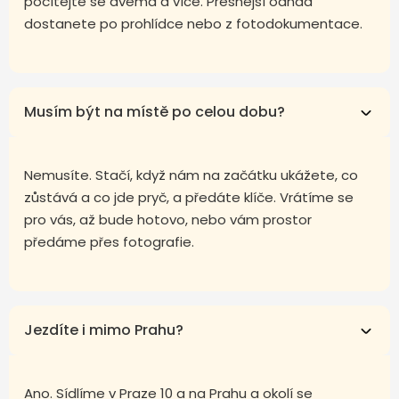
počítejte se dvěma a více. Přesnější odhad
dostanete po prohlídce nebo z fotodokumentace.
Musím být na místě po celou dobu?
Nemusíte. Stačí, když nám na začátku ukážete, co
zůstává a co jde pryč, a předáte klíče. Vrátíme se
pro vás, až bude hotovo, nebo vám prostor
předáme přes fotografie.
Jezdíte i mimo Prahu?
Ano. Sídlíme v Praze 10 a na Prahu a okolí se