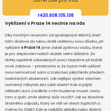
Jsme zde pro Vás
+420 608 105 106
Vyklízení v Praze 14 nechte na nás
Díky mnohým recenzím od spokojených klientů, kteří
nám doslova do rukou vložili veškerou svou důvěru, při
vyklízení
v Praze 14
jsme získali zpětnou vazbu, která
je pro zlepšování našich služeb velmi důležitá. Ze
sbírky úspěšně odvedených prací čerpáme při každé
nové zakázce – představte si, že byste měli vyklízet
svou nemovitost sami a zcela bez jakýchkoliv předem
nasbíraných zkušeností. Jak nejlépe vynést všechen
rozměrný nábytek skrz úzké dveře? Kde si půjčit
nákladní auto a kolikrát s ním budeme muset cestu
tam a zpět, směr sběrný dvůr otočit? Jak se zbavíme
drobného odpadu, který se válí ve všech šuplících a
máme ho třídit? Kde je nejbližší skládka nebo sběrný