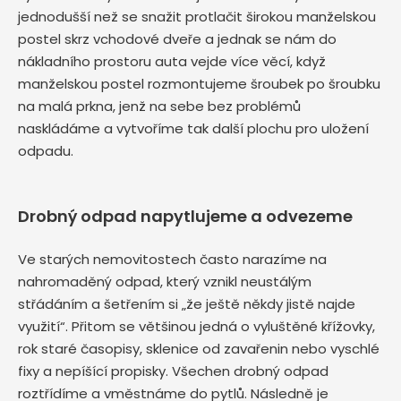
jednodušší než se snažit protlačit širokou manželskou
postel skrz vchodové dveře a jednak se nám do
nákladního prostoru auta vejde více věcí, když
manželskou postel rozmontujeme šroubek po šroubku
na malá prkna, jenž na sebe bez problémů
naskládáme a vytvoříme tak další plochu pro uložení
odpadu.
Drobný odpad napytlujeme a odvezeme
Ve starých nemovitostech často narazíme na
nahromaděný odpad, který vznikl neustálým
střádáním a šetřením si „že ještě někdy jistě najde
využití“. Přitom se většinou jedná o vyluštěné křížovky,
rok staré časopisy, sklenice od zavařenin nebo vyschlé
fixy a nepíšící propisky. Všechen drobný odpad
roztřídíme a vměstnáme do pytlů. Následně je