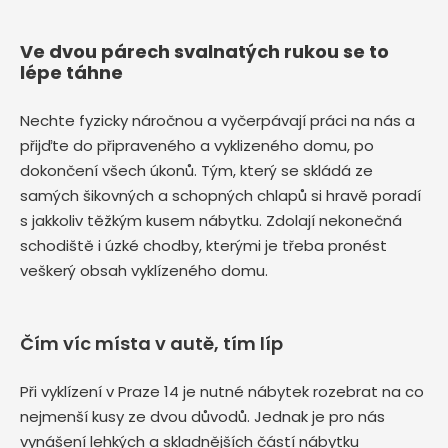
Ve dvou párech svalnatých rukou se to
lépe táhne
Nechte fyzicky náročnou a vyčerpávají práci na nás a
přijďte do připraveného a vyklizeného domu, po
dokončení všech úkonů. Tým, který se skládá ze
samých šikovných a schopných chlapů si hravě poradí
s jakkoliv těžkým kusem nábytku. Zdolají nekonečná
schodiště i úzké chodby, kterými je třeba pronést
veškerý obsah vyklízeného domu.
Čím víc místa v autě, tím líp
Při vyklízení v Praze 14 je nutné nábytek rozebrat na co
nejmenší kusy ze dvou důvodů. Jednak je pro nás
vynášení lehkých a skladnějších částí nábytku