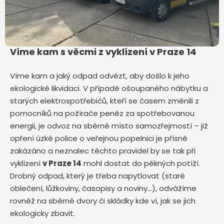
Víme kam s věcmi z vyklízení v Praze 14
Víme kam a jaký odpad odvézt, aby došlo k jeho
ekologické likvidaci. V případě ošoupaného nábytku a
starých elektrospotřebičů, kteří se časem změnili z
pomocníků na požírače peněz za spotřebovanou
energii, je odvoz na sběrné místo samozřejmostí – již
opření úzké police o veřejnou popelnici je přísně
zakázáno a neznalec těchto pravidel by se tak při
vyklízení
v Praze 14
mohl dostat do pěkných potíží.
Drobný odpad, který je třeba napytlovat (staré
oblečení, lůžkoviny, časopisy a noviny…), odvážíme
rovněž na sběrné dvory či skládky kde ví, jak se jich
ekologicky zbavit.