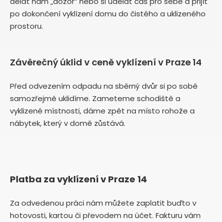
dělat nám „dozor“ nebo si udělat čas pro sebe a přijít
po dokončení vyklízení domu do čistého a uklizeného
prostoru.
Závěrečný úklid v ceně vyklízení v Praze 14
Před odvezením odpadu na sběrný dvůr si po sobě
samozřejmě uklidíme. Zameteme schodiště a
vyklizené místnosti, dáme zpět na místo rohože a
nábytek, který v domě zůstává.
Platba za vyklízení v Praze 14
Za odvedenou práci nám můžete zaplatit buďto v
hotovosti, kartou či převodem na účet. Fakturu vám