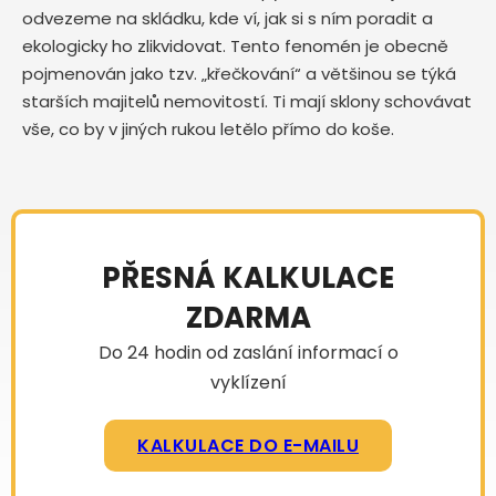
odvezeme na skládku, kde ví, jak si s ním poradit a
ekologicky ho zlikvidovat. Tento fenomén je obecně
pojmenován jako tzv. „křečkování“ a většinou se týká
starších majitelů nemovitostí. Ti mají sklony schovávat
vše, co by v jiných rukou letělo přímo do koše.
PŘESNÁ KALKULACE
ZDARMA
Do 24 hodin od zaslání informací o
vyklízení
KALKULACE DO E-MAILU