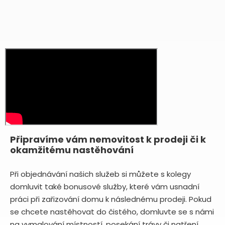
Připravíme vám nemovitost k prodeji či k
okamžitému nastěhování
Při objednávání našich služeb si můžete s kolegy
domluvit také bonusové služby, které vám usnadní
práci při zařizování domu k následnému prodeji. Pokud
se chcete nastěhovat do čistého, domluvte se s námi
na vymalování místností, posekání trávy či natření