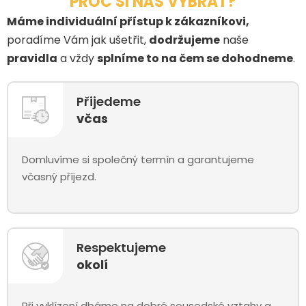
PROČ SI NÁS VYBRAT?
Máme individuální přístup k zákazníkovi,
poradíme Vám jak ušetřit,
dodržujeme
naše
pravidla
a vždy
splníme to na čem se dohodneme
.
Přijedeme
včas
Domluvíme si společný termín a garantujeme
včasný příjezd.
Respektujeme
okolí
Při vyklízení dbáme na dobré sousedské vztahy a