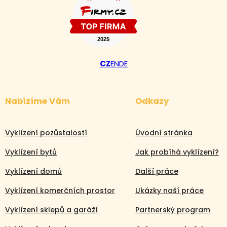
CZ
EN
DE
Nabízíme Vám
Odkazy
Vyklízení pozůstalostí
Úvodní stránka
Vyklízení bytů
Jak probíhá vyklízení?
Vyklízení domů
Další práce
Volejte nonstop
Vyklízení komerčních prostor
Ukázky naší práce
+420 608 105 106
Vyklízení sklepů a garáží
Partnerský program