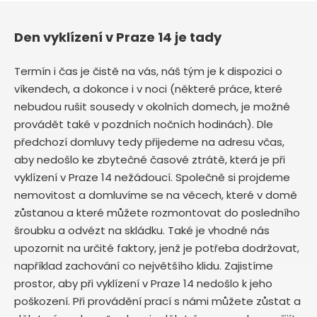
Den vyklízení v Praze 14 je tady
Termín i čas je čistě na vás, náš tým je k dispozici o
víkendech, a dokonce i v noci (některé práce, které
nebudou rušit sousedy v okolních domech, je možné
provádět také v pozdních nočních hodinách). Dle
předchozí domluvy tedy přijedeme na adresu včas,
aby nedošlo ke zbytečné časové ztrátě, která je při
vyklízení v Praze 14 nežádoucí. Společně si projdeme
nemovitost a domluvíme se na věcech, které v domě
zůstanou a které můžete rozmontovat do posledního
šroubku a odvézt na skládku. Také je vhodné nás
upozornit na určité faktory, jenž je potřeba dodržovat,
například zachování co největšího klidu. Zajistíme
prostor, aby při vyklízení v Praze 14 nedošlo k jeho
poškození. Při provádění prací s námi můžete zůstat a