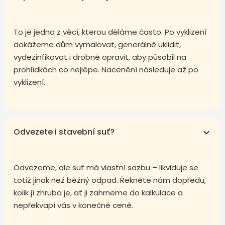
To je jedna z věcí, kterou děláme často. Po vyklizení
dokážeme dům vymalovat, generálně uklidit,
vydezinfikovat i drobně opravit, aby působil na
prohlídkách co nejlépe. Nacenění následuje až po
vyklizení.
Odvezete i stavební suť?
Odvezeme, ale suť má vlastní sazbu – likviduje se
totiž jinak než běžný odpad. Řekněte nám dopředu,
kolik jí zhruba je, ať ji zahrneme do kalkulace a
nepřekvapí vás v konečné ceně.