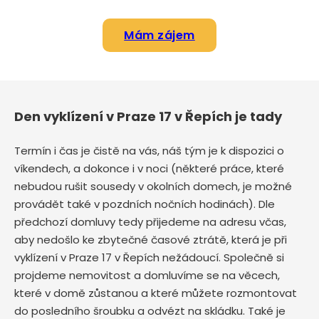
Mám zájem
Den vyklízení v Praze 17 v Řepích je tady
Termín i čas je čistě na vás, náš tým je k dispozici o
víkendech, a dokonce i v noci (některé práce, které
nebudou rušit sousedy v okolních domech, je možné
provádět také v pozdních nočních hodinách). Dle
předchozí domluvy tedy přijedeme na adresu včas,
aby nedošlo ke zbytečné časové ztrátě, která je při
vyklízení v Praze 17 v Řepích nežádoucí. Společně si
projdeme nemovitost a domluvíme se na věcech,
které v domě zůstanou a které můžete rozmontovat
do posledního šroubku a odvézt na skládku. Také je