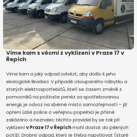
Víme kam s věcmi z vyklízení v Praze 17 v
Řepích
Víme kam a jaký odpad odvézt, aby došlo k jeho
ekologické likvidaci. V případě ošoupaného nábytku a
starých elektrospotřebičů, kteří se časem změnili z
pomocníků na požírače peněz za spotřebovanou
energii, je odvoz na sběrné místo samozřejmostí – již
opření úzké police o veřejnou popelnici je přísně
zakázáno a neznalec těchto pravidel by se tak při
vyklízení
v Praze 17 v Řepích
mohl dostat do pěkných
potíží. Drobný odpad, který je třeba napytlovat (staré