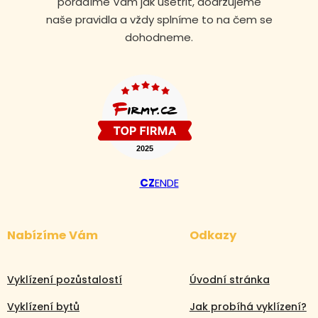
poradíme Vám jak ušetřit, dodržujeme
naše pravidla a vždy splníme to na čem se
dohodneme.
CZ
EN
DE
Nabízíme Vám
Odkazy
Volejte nonstop
Vyklízení pozůstalostí
Úvodní stránka
+420 608 105 106
Vyklízení bytů
Jak probíhá vyklízení?