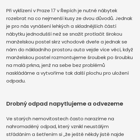
Při vyklízení v Praze 17 v Řepích je nutné nábytek
rozebrat na co nejmenší kusy ze dvou důvodů. Jednak
je pro nás vynášení lehkých a skladnějších částí
nábytku jednodušší než se snažit protlačit širokou
manželskou postel skrz vchodové dveře a jednak se
nám do nákladního prostoru auta vejde více věcí, když
manželskou postel rozmontujeme šroubek po šroubku
na malá prkna, jenž na sebe bez problémů
naskládáme a vytvoříme tak další plochu pro uložení
odpadu.
Drobný odpad napytlujeme a odvezeme
Ve starých nemovitostech často narazíme na
nahromaděný odpad, který vznikl neustálým
střádáním a šetřením si „že ještě někdy jistě najde