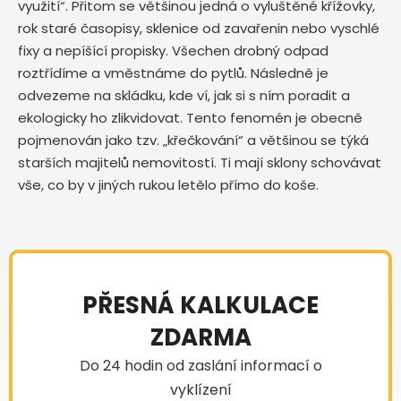
využití“. Přitom se většinou jedná o vyluštěné křížovky,
rok staré časopisy, sklenice od zavařenin nebo vyschlé
fixy a nepíšící propisky. Všechen drobný odpad
roztřídíme a vměstnáme do pytlů. Následně je
odvezeme na skládku, kde ví, jak si s ním poradit a
ekologicky ho zlikvidovat. Tento fenomén je obecně
pojmenován jako tzv. „křečkování“ a většinou se týká
starších majitelů nemovitostí. Ti mají sklony schovávat
vše, co by v jiných rukou letělo přímo do koše.
PŘESNÁ KALKULACE
ZDARMA
Do 24 hodin od zaslání informací o
vyklízení