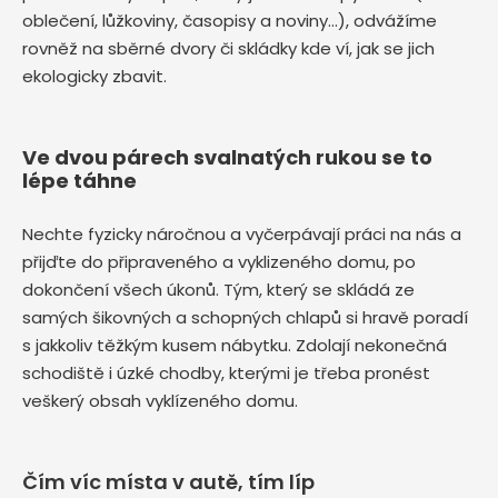
oblečení, lůžkoviny, časopisy a noviny…), odvážíme
rovněž na sběrné dvory či skládky kde ví, jak se jich
ekologicky zbavit.
Ve dvou párech svalnatých rukou se to
lépe táhne
Nechte fyzicky náročnou a vyčerpávají práci na nás a
přijďte do připraveného a vyklizeného domu, po
dokončení všech úkonů. Tým, který se skládá ze
samých šikovných a schopných chlapů si hravě poradí
s jakkoliv těžkým kusem nábytku. Zdolají nekonečná
schodiště i úzké chodby, kterými je třeba pronést
veškerý obsah vyklízeného domu.
Čím víc místa v autě, tím líp