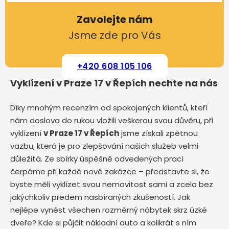
Zavolejte nám
Jsme zde pro Vás
+420 608 105 106
Vyklízení v Praze 17 v Řepích nechte na nás
Díky mnohým recenzím od spokojených klientů, kteří
nám doslova do rukou vložili veškerou svou důvěru, při
vyklízení
v Praze 17 v Řepích
jsme získali zpětnou
vazbu, která je pro zlepšování našich služeb velmi
důležitá. Ze sbírky úspěšně odvedených prací
čerpáme při každé nové zakázce – představte si, že
byste měli vyklízet svou nemovitost sami a zcela bez
jakýchkoliv předem nasbíraných zkušeností. Jak
nejlépe vynést všechen rozměrný nábytek skrz úzké
dveře? Kde si půjčit nákladní auto a kolikrát s ním