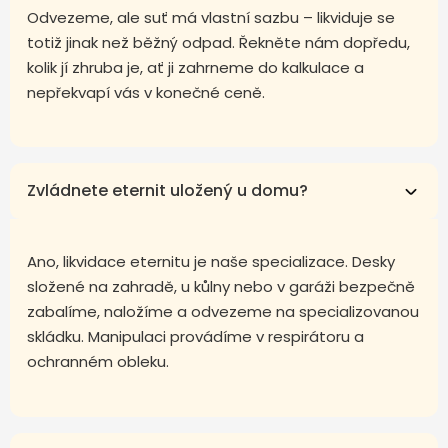
Odvezeme, ale suť má vlastní sazbu – likviduje se
totiž jinak než běžný odpad. Řekněte nám dopředu,
kolik jí zhruba je, ať ji zahrneme do kalkulace a
nepřekvapí vás v konečné ceně.
Zvládnete eternit uložený u domu?
Ano, likvidace eternitu je naše specializace. Desky
složené na zahradě, u kůlny nebo v garáži bezpečně
zabalíme, naložíme a odvezeme na specializovanou
skládku. Manipulaci provádíme v respirátoru a
ochranném obleku.