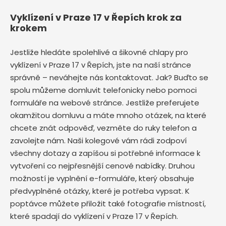
Vyklízení v Praze 17 v Řepích krok za
krokem
Jestliže hledáte spolehlivé a šikovné chlapy pro
vyklízení v Praze 17 v Řepích, jste na naší stránce
správně – neváhejte nás kontaktovat. Jak? Buďto se
spolu můžeme domluvit telefonicky nebo pomoci
formuláře na webové stránce. Jestliže preferujete
okamžitou domluvu a máte mnoho otázek, na které
chcete znát odpověď, vezměte do ruky telefon a
zavolejte nám. Naši kolegové vám rádi zodpoví
všechny dotazy a zapíšou si potřebné informace k
vytvoření co nejpřesnější cenové nabídky. Druhou
možností je vyplnění e-formuláře, který obsahuje
předvyplněné otázky, které je potřeba vypsat. K
poptávce můžete přiložit také fotografie místností,
které spadají do vyklízení v Praze 17 v Řepích.