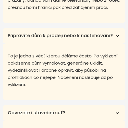
prázdný. Odhad vám dáme telefonicky nebo z fotek,
přesnou horní hranici pak před zahájením prací.
Připravíte dům k prodeji nebo k nastěhování?
To je jedna z věcí, kterou děláme často. Po vyklizení
dokážeme dům vymalovat, generálně uklidit,
vydezinfikovat i drobně opravit, aby působil na
prohlídkách co nejlépe. Nacenění následuje až po
vyklizení.
Odvezete i stavební suť?