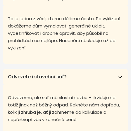
To je jedna z věcí, kterou děláme často. Po vyklizení
dokážeme dům vymalovat, generálně uklidit,
vydezinfikovat i drobně opravit, aby působil na
prohlídkách co nejlépe. Nacenění následuje až po
vyklizení.
Odvezete i stavební suť?
Odvezeme, ale suť má vlastní sazbu – likviduje se
totiž jinak než běžný odpad. Řekněte nám dopředu,
kolik jí zhruba je, ať ji zahrneme do kalkulace a
nepřekvapí vás v konečné ceně.