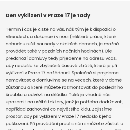
Den vyklízení v Praze 17 je tady
Termín i čas je čistě na vás, náš tým je k dispozici o
víkendech, a dokonce i v noci (některé práce, které
nebudou rušit sousedy v okolních domech, je možné
provádět také v pozdních nočních hodinách). Dle
předchozí domluvy tedy přijedeme na adresu včas,
aby nedošlo ke zbytečné časové ztrátě, která je při
vyklízení v Praze 17 nežádoucí. Společně si projdeme
nemovitost a domluvíme se na věcech, které v domě
zůstanou a které můžete rozmontovat do posledního
šroubku a odvézt na skládku. Také je vhodné nás
upozornit na určité faktory, jenž je potřeba dodržovat,
například zachování co největšího klidu. Zajistíme
prostor, aby při vyklízení v Praze 17 nedošlo k jeho
poškození. Při provádění prací s námi můžete zůstat a