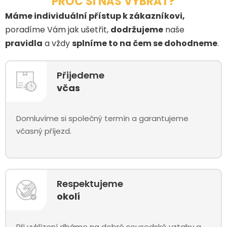
PROČ SI NÁS VYBRAT?
Máme individuální přístup k zákazníkovi,
poradíme Vám jak ušetřit,
dodržujeme
naše
pravidla
a vždy
splníme to na čem se dohodneme
.
Přijedeme
včas
Domluvíme si společný termín a garantujeme
včasný příjezd.
Respektujeme
okolí
Při vyklízení dbáme na dobré sousedské vztahy a