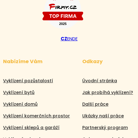
CZ
EN
DE
Nabízíme Vám
Odkazy
Vyklízení pozůstalostí
Úvodní stránka
Vyklízení bytů
Jak probíhá vyklízení?
Vyklízení domů
Další práce
Volejte nonstop
Vyklízení komerčních prostor
Ukázky naší práce
+420 608 105 106
Vyklízení sklepů a garáží
Partnerský program