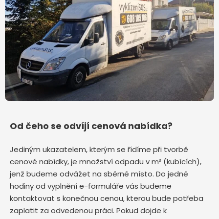
Od čeho se odvíjí cenová nabídka?
Jediným ukazatelem, kterým se řídíme při tvorbě
cenové nabídky, je množství odpadu v m³ (kubících),
jenž budeme odvážet na sběrné místo. Do jedné
hodiny od vyplnění e-formuláře vás budeme
kontaktovat s konečnou cenou, kterou bude potřeba
zaplatit za odvedenou práci. Pokud dojde k