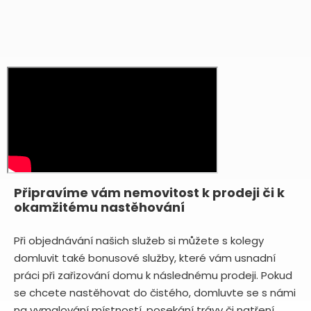
Připravíme vám nemovitost k prodeji či k
okamžitému nastěhování
Při objednávání našich služeb si můžete s kolegy
domluvit také bonusové služby, které vám usnadní
práci při zařizování domu k následnému prodeji. Pokud
se chcete nastěhovat do čistého, domluvte se s námi
na vymalování místností, posekání trávy či natření