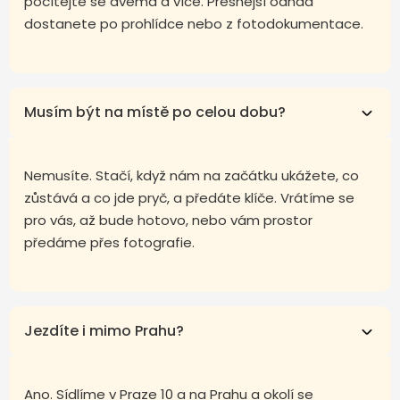
počítejte se dvěma a více. Přesnější odhad
dostanete po prohlídce nebo z fotodokumentace.
Musím být na místě po celou dobu?
Nemusíte. Stačí, když nám na začátku ukážete, co
zůstává a co jde pryč, a předáte klíče. Vrátíme se
pro vás, až bude hotovo, nebo vám prostor
předáme přes fotografie.
Jezdíte i mimo Prahu?
Ano. Sídlíme v Praze 10 a na Prahu a okolí se