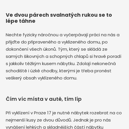
Ve dvou párech svalnatých rukou se to
lépe táhne
Nechte fyzicky náročnou a vyčerpávají práci na nás a
přijďte do připraveného a vyklizeného domu, po
dokončení všech úkonů. Tým, který se skládá ze
samých šikovných a schopných chlapů si hravě poradí
s jakkoliv těžkým kusem nábytku. Zdolají nekonečná
schodiště i úzké chodby, kterými je třeba pronést
veškerý obsah vyklízeného domu.
Čím víc místa v autě, tím líp
Při vyklízení v Praze 17 je nutné nábytek rozebrat na co
nejmenší kusy ze dvou důvodů. Jednak je pro nás
vynášení lehkých a skladnějších částí nábytku