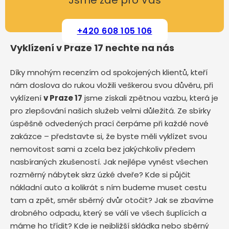
Jsme zde pro Vás
+420 608 105 106
Vyklízení v Praze 17 nechte na nás
Díky mnohým recenzím od spokojených klientů, kteří
nám doslova do rukou vložili veškerou svou důvěru, při
vyklízení
v Praze 17
jsme získali zpětnou vazbu, která je
pro zlepšování našich služeb velmi důležitá. Ze sbírky
úspěšně odvedených prací čerpáme při každé nové
zakázce – představte si, že byste měli vyklízet svou
nemovitost sami a zcela bez jakýchkoliv předem
nasbíraných zkušeností. Jak nejlépe vynést všechen
rozměrný nábytek skrz úzké dveře? Kde si půjčit
nákladní auto a kolikrát s ním budeme muset cestu
tam a zpět, směr sběrný dvůr otočit? Jak se zbavíme
drobného odpadu, který se válí ve všech šuplících a
máme ho třídit? Kde je nejbližší skládka nebo sběrný