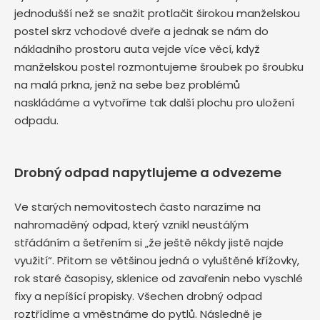
jednodušší než se snažit protlačit širokou manželskou
postel skrz vchodové dveře a jednak se nám do
nákladního prostoru auta vejde více věcí, když
manželskou postel rozmontujeme šroubek po šroubku
na malá prkna, jenž na sebe bez problémů
naskládáme a vytvoříme tak další plochu pro uložení
odpadu.
Drobný odpad napytlujeme a odvezeme
Ve starých nemovitostech často narazíme na
nahromaděný odpad, který vznikl neustálým
střádáním a šetřením si „že ještě někdy jistě najde
využití“. Přitom se většinou jedná o vyluštěné křížovky,
rok staré časopisy, sklenice od zavařenin nebo vyschlé
fixy a nepíšící propisky. Všechen drobný odpad
roztřídíme a vměstnáme do pytlů. Následně je