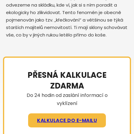
odvezeme na skládku, kde ví, jak si s ním poradit a
ekologicky ho zlikvidovat. Tento fenomén je obecně
pojmenován jako tzv. „křečkování“ a většinou se týká
starších majitelů nemovitostí. Ti mají sklony schovávat
vše, co by v jiných rukou letělo přímo do koše.
PŘESNÁ KALKULACE
ZDARMA
Do 24 hodin od zaslání informací o
vyklízení
KALKULACE DO E-MAILU