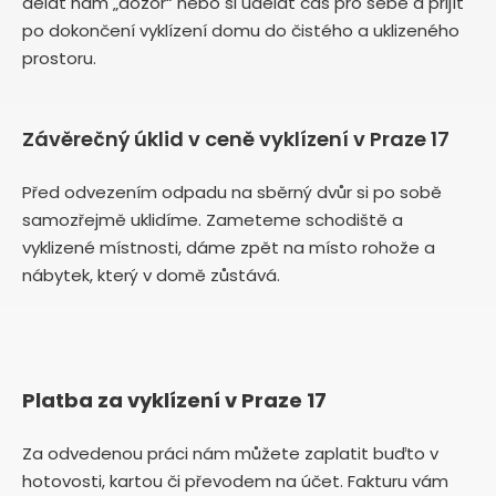
dělat nám „dozor“ nebo si udělat čas pro sebe a přijít
po dokončení vyklízení domu do čistého a uklizeného
prostoru.
Závěrečný úklid v ceně vyklízení v Praze 17
Před odvezením odpadu na sběrný dvůr si po sobě
samozřejmě uklidíme. Zameteme schodiště a
vyklizené místnosti, dáme zpět na místo rohože a
nábytek, který v domě zůstává.
Platba za vyklízení v Praze 17
Za odvedenou práci nám můžete zaplatit buďto v
hotovosti, kartou či převodem na účet. Fakturu vám