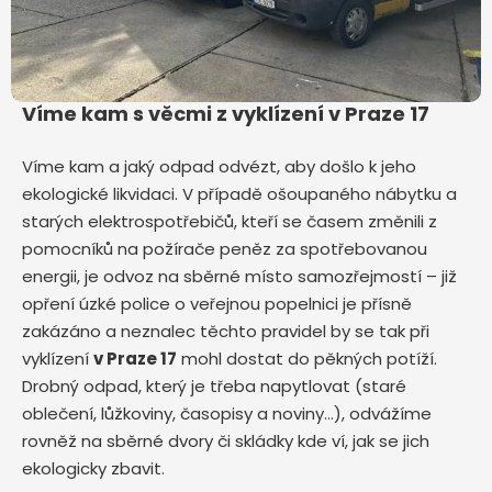
Víme kam s věcmi z vyklízení v Praze 17
Víme kam a jaký odpad odvézt, aby došlo k jeho
ekologické likvidaci. V případě ošoupaného nábytku a
starých elektrospotřebičů, kteří se časem změnili z
pomocníků na požírače peněz za spotřebovanou
energii, je odvoz na sběrné místo samozřejmostí – již
opření úzké police o veřejnou popelnici je přísně
zakázáno a neznalec těchto pravidel by se tak při
vyklízení
v Praze 17
mohl dostat do pěkných potíží.
Drobný odpad, který je třeba napytlovat (staré
oblečení, lůžkoviny, časopisy a noviny…), odvážíme
rovněž na sběrné dvory či skládky kde ví, jak se jich
ekologicky zbavit.