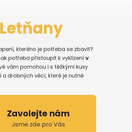
 Letňany
pení, kterého je potřeba se zbavit?
ak potřeba přistoupit k vyklízení
v
ové vám pomohou i s těžkými kusy
a drobných věcí, které je nutné
Zavolejte nám
Jsme zde pro Vás