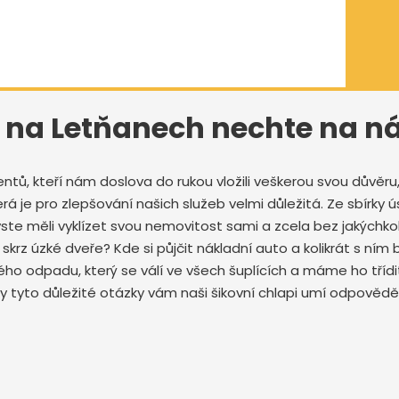
18 na Letňanech nechte na n
ů, kteří nám doslova do rukou vložili veškerou svou důvěru, 
erá je pro zlepšování našich služeb velmi důležitá. Ze sbírk
ste měli vyklízet svou nemovitost sami a zcela bez jakýchko
krz úzké dveře? Kde si půjčit nákladní auto a kolikrát s n
o odpadu, který se válí ve všech šuplících a máme ho třídit
tyto důležité otázky vám naši šikovní chlapi umí odpovědě