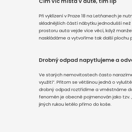
Čím víc místa v autě, tím líp
Při vyklízení v Praze 18 na Letňanech je n
skladnějších částí nábytku jednodušší než
prostoru auta vejde více věcí, když manž
naskládáme a vytvoříme tak další plochu 
Drobný odpad napytlujeme a od
Ve starých nemovitostech často narazíme 
využití“. Přitom se většinou jedná o vylušt
drobný odpad roztřídíme a vměstnáme do py
fenomén je obecně pojmenován jako tzv. „kř
jiných rukou letělo přímo do koše.