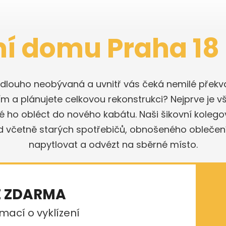
ní domu Praha 18
a dlouho neobývaná a uvnitř vás čeká nemilé překva
ím a plánujete celkovou rekonstrukci? Nejprve je vš
é ho obléct do nového kabátu. Naši šikovní koleg
d včetně starých spotřebičů, obnošeného oblečení 
napytlovat a odvézt na sběrné místo.
E ZDARMA
mací o vyklízení