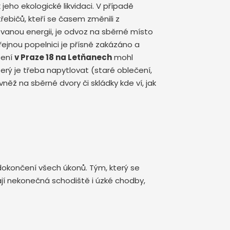
eho ekologické likvidaci. V případě
ebičů, kteří se časem změnili z
anou energii, je odvoz na sběrné místo
řejnou popelnici je přísně zakázáno a
zení
v Praze 18 na Letňanech
mohl
erý je třeba napytlovat (staré oblečení,
něž na sběrné dvory či skládky kde ví, jak
dokončení všech úkonů. Tým, který se
ají nekonečná schodiště i úzké chodby,