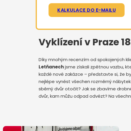
KALKULACE DO E-MAILU
Vyklízení v Praze 
Díky mnohým recenzím od spokojených klient
Letňanech
jsme získali zpětnou vazbu, kt
každé nové zakázce – představte si, že by
nejlépe vynést všechen rozměrný nábytek s
sběrný dvůr otočit? Jak se zbavíme drobnéh
dvůr, kam můžu odpad odvézt? Na všechny 