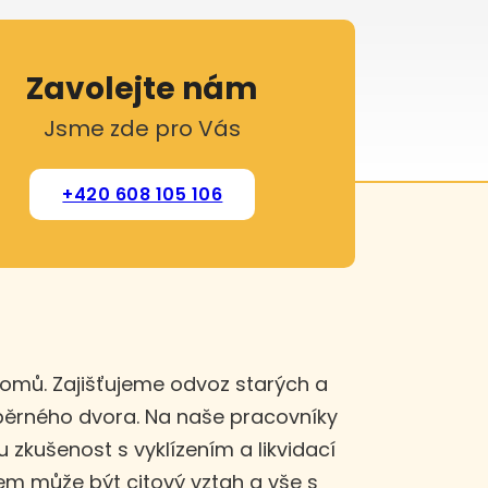
Zavolejte nám
Jsme zde pro Vás
+420 608 105 106
domů. Zajišťujeme odvoz starých a
sběrného dvora. Na naše pracovníky
u zkušenost s vyklízením a likvidací
m může být citový vztah a vše s