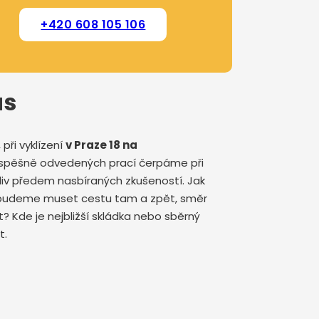
+420 608 105 106
ás
při vyklízení
v Praze 18 na
y úspěšně odvedených prací čerpáme při
liv předem nasbíraných zkušeností. Jak
ím budeme muset cestu tam a zpět, směr
? Kde je nejbližší skládka nebo sběrný
t.