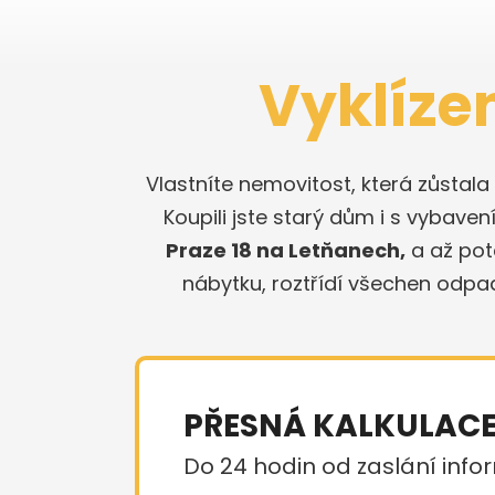
Vyklíze
Vlastníte nemovitost, která zůstal
Koupili jste starý dům i s vybaven
Praze 18 na Letňanech,
a až pot
nábytku, roztřídí všechen odpa
PŘESNÁ KALKULAC
Do 24 hodin od zaslání infor