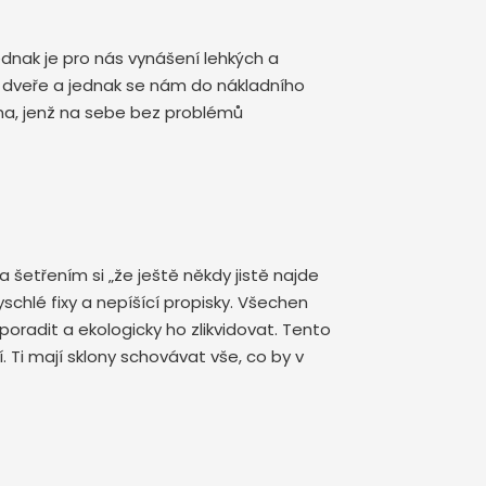
ednak je pro nás vynášení lehkých a
é dveře a jednak se nám do nákladního
na, jenž na sebe bez problémů
etřením si „že ještě někdy jistě najde
yschlé fixy a nepíšící propisky. Všechen
oradit a ekologicky ho zlikvidovat. Tento
 Ti mají sklony schovávat vše, co by v