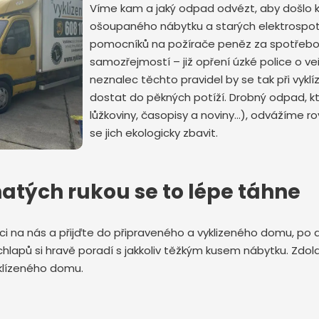
Víme kam a jaký odpad odvézt, aby došlo k j
ošoupaného nábytku a starých elektrospotř
pomocníků na požírače peněz za spotřebov
samozřejmostí – již opření úzké police o ve
neznalec těchto pravidel by se tak při vyklí
dostat do pěkných potíží. Drobný odpad, kt
lůžkoviny, časopisy a noviny…), odvážíme rov
Odeslat zprávu
se jich ekologicky zbavit.
atých rukou se to lépe táhne
ci na nás a přijďte do připraveného a vyklizeného domu, po 
lapů si hravě poradí s jakkoliv těžkým kusem nábytku. Zdol
yklízeného domu.