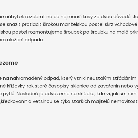
utné nábytek rozebrat na co nejmenší kusy ze dvou důvodů. J
 se snažit protlačit širokou manželskou postel skrz vchodov
elskou postel rozmontujeme šroubek po šroubku na malá prk
pro uložení odpadu.
vezeme
na nahromaděný odpad, který vznikl neustálým střádáním a š
ěné křížovky, rok staré časopisy, sklenice od zavařenin nebo v
tlů. Následně je odvezeme na skládku, kde ví, jak si s ním p
ečkování“ a většinou se týká starších majitelů nemovitostí.