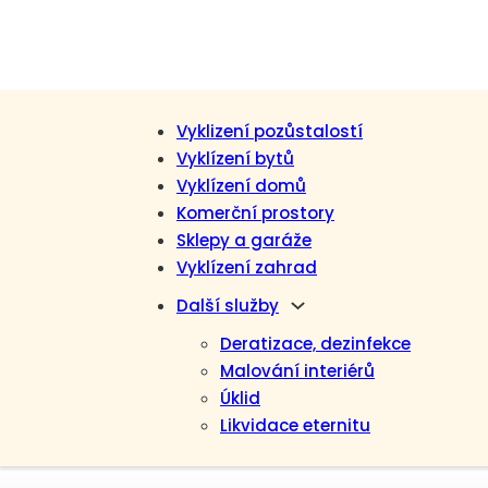
Vyklizení pozůstalostí
Vyklízení bytů
Vyklízení domů
Komerční prostory
Sklepy a garáže
Vyklízení zahrad
Další služby
Deratizace, dezinfekce
Malování interiérů
Úklid
Likvidace eternitu