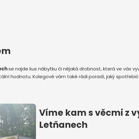
tem
nech
se najde kus nábytku či nějaká drobnost, která ve vás v
lní hodnotu. Kolegové vám také rádi poradí, jaký spotřebič
Víme kam s věcmi z vy
Letňanech