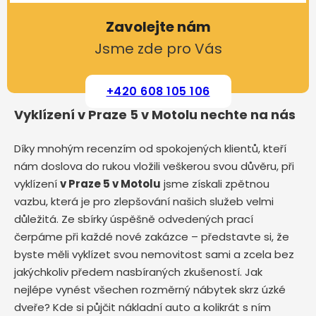
Zavolejte nám
Jsme zde pro Vás
+420 608 105 106
Vyklízení v Praze 5 v Motolu nechte na nás
Díky mnohým recenzím od spokojených klientů, kteří
nám doslova do rukou vložili veškerou svou důvěru, při
vyklízení
v Praze 5 v Motolu
jsme získali zpětnou
vazbu, která je pro zlepšování našich služeb velmi
důležitá. Ze sbírky úspěšně odvedených prací
čerpáme při každé nové zakázce – představte si, že
byste měli vyklízet svou nemovitost sami a zcela bez
jakýchkoliv předem nasbíraných zkušeností. Jak
nejlépe vynést všechen rozměrný nábytek skrz úzké
dveře? Kde si půjčit nákladní auto a kolikrát s ním