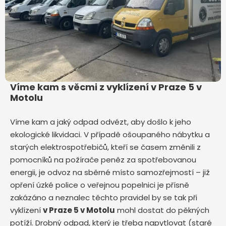
Víme kam s věcmi z vyklízení v Praze 5 v
Motolu
Víme kam a jaký odpad odvézt, aby došlo k jeho
ekologické likvidaci. V případě ošoupaného nábytku a
starých elektrospotřebičů, kteří se časem změnili z
pomocníků na požírače peněz za spotřebovanou
energii, je odvoz na sběrné místo samozřejmostí – již
opření úzké police o veřejnou popelnici je přísně
zakázáno a neznalec těchto pravidel by se tak při
vyklízení
v Praze 5 v Motolu
mohl dostat do pěkných
potíží. Drobný odpad, který je třeba napytlovat (staré