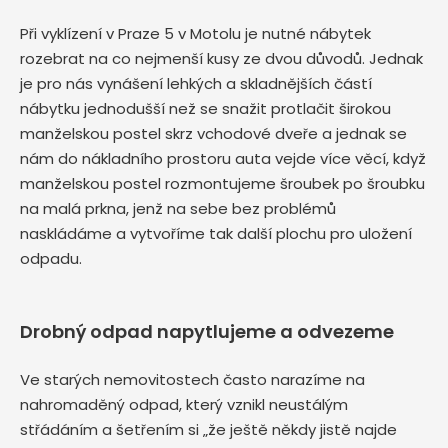
Při vyklízení v Praze 5 v Motolu je nutné nábytek
rozebrat na co nejmenší kusy ze dvou důvodů. Jednak
je pro nás vynášení lehkých a skladnějších částí
nábytku jednodušší než se snažit protlačit širokou
manželskou postel skrz vchodové dveře a jednak se
nám do nákladního prostoru auta vejde více věcí, když
manželskou postel rozmontujeme šroubek po šroubku
na malá prkna, jenž na sebe bez problémů
naskládáme a vytvoříme tak další plochu pro uložení
odpadu.
Drobný odpad napytlujeme a odvezeme
Ve starých nemovitostech často narazíme na
nahromaděný odpad, který vznikl neustálým
střádáním a šetřením si „že ještě někdy jistě najde