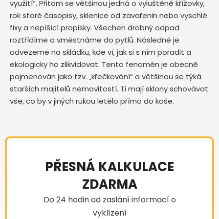
využití“. Přitom se většinou jedná o vyluštěné křížovky,
rok staré časopisy, sklenice od zavařenin nebo vyschlé
fixy a nepíšící propisky. Všechen drobný odpad
roztřídíme a vměstnáme do pytlů. Následně je
odvezeme na skládku, kde ví, jak si s ním poradit a
ekologicky ho zlikvidovat. Tento fenomén je obecně
pojmenován jako tzv. „křečkování“ a většinou se týká
starších majitelů nemovitostí. Ti mají sklony schovávat
vše, co by v jiných rukou letělo přímo do koše.
PŘESNÁ KALKULACE
ZDARMA
Do 24 hodin od zaslání informací o
vyklízení