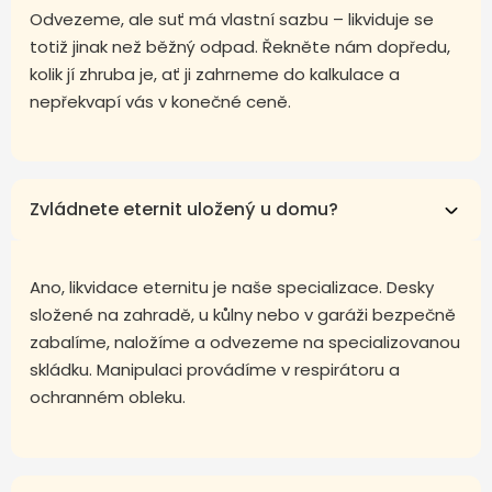
Odvezeme, ale suť má vlastní sazbu – likviduje se
totiž jinak než běžný odpad. Řekněte nám dopředu,
kolik jí zhruba je, ať ji zahrneme do kalkulace a
nepřekvapí vás v konečné ceně.
Zvládnete eternit uložený u domu?
Ano, likvidace eternitu je naše specializace. Desky
složené na zahradě, u kůlny nebo v garáži bezpečně
zabalíme, naložíme a odvezeme na specializovanou
skládku. Manipulaci provádíme v respirátoru a
ochranném obleku.