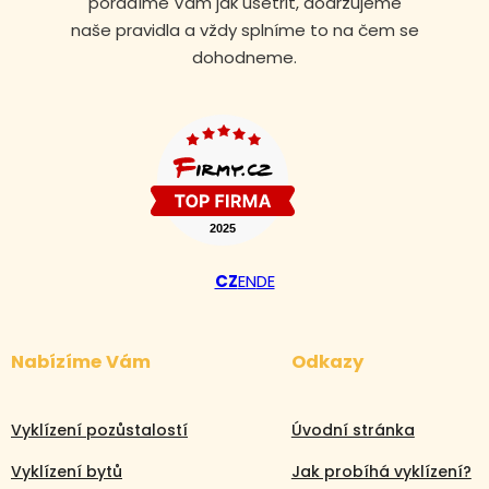
poradíme Vám jak ušetřit, dodržujeme
naše pravidla a vždy splníme to na čem se
dohodneme.
CZ
EN
DE
Nabízíme Vám
Odkazy
Volejte nonstop
Vyklízení pozůstalostí
Úvodní stránka
+420 608 105 106
Vyklízení bytů
Jak probíhá vyklízení?