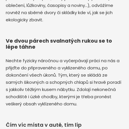
oblečení, lůžkoviny, časopisy a noviny…), odvážíme
rovněž na sběrné dvory či skládky kde ví, jak se jich
ekologicky zbavit.
Ve dvou párech svalnatých rukou se to
lépe táhne
Nechte fyzicky náročnou a vyčerpávají práci na nás a
přijďte do připraveného a vyklizeného domu, po
dokončení všech úkonů. Tým, který se skládá ze
samých šikovných a schopných chlapů si hravě poradí
s jakkoliv těžkým kusem nábytku. Zdolají nekonečná
schodiště i úzké chodby, kterými je třeba pronést
veškerý obsah vyklízeného domu.
Čím víc místa v autě, tím líp