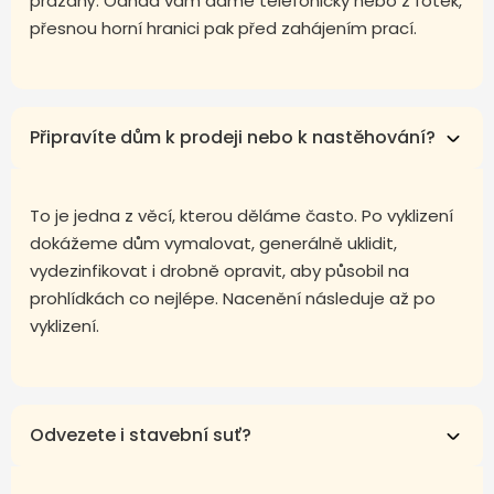
prázdný. Odhad vám dáme telefonicky nebo z fotek,
přesnou horní hranici pak před zahájením prací.
Připravíte dům k prodeji nebo k nastěhování?
To je jedna z věcí, kterou děláme často. Po vyklizení
dokážeme dům vymalovat, generálně uklidit,
vydezinfikovat i drobně opravit, aby působil na
prohlídkách co nejlépe. Nacenění následuje až po
vyklizení.
Odvezete i stavební suť?