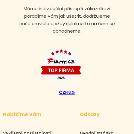
Máme individuální přístup k zákazníkovi,
poradíme Vám jak ušetřit, dodržujeme
naše pravidla a vždy splníme to na čem se
dohodneme.
CZ
EN
DE
Volejte nonstop
Nabízíme Vám
Odkazy
+420 608 105 106
Vyklízení pozůstalostí
Úvodní stránka