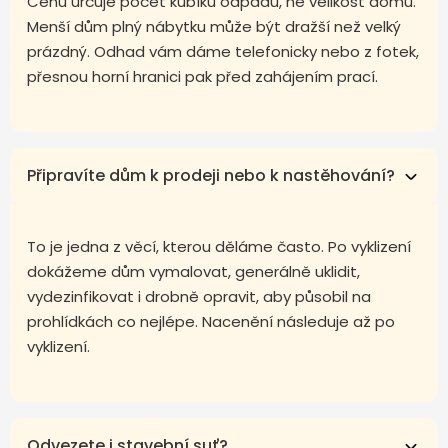
Cenu určuje počet kubíků odpadu, ne velikost domu.
Menší dům plný nábytku může být dražší než velký
prázdný. Odhad vám dáme telefonicky nebo z fotek,
přesnou horní hranici pak před zahájením prací.
Připravíte dům k prodeji nebo k nastěhování?
To je jedna z věcí, kterou děláme často. Po vyklizení
dokážeme dům vymalovat, generálně uklidit,
vydezinfikovat i drobně opravit, aby působil na
prohlídkách co nejlépe. Nacenění následuje až po
vyklizení.
Odvezete i stavební suť?