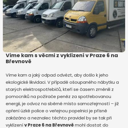
Víme kam s věcmi z vyklízení v Praze 6 na
Břevnově
Víme kam a jaký odpad odvézt, aby došlo k jeho
ekologické likvidaci. V případě ošoupaného nábytku a
starých elektrospotřebičů, kteří se časem změnili z
pomocníků na požírače peněz za spotřebovanou
energii, je odvoz na sběrné místo samozřejmostí – již
opření úzké police o veřejnou popelnici je přísně
zakázáno a neznalec těchto pravidel by se tak při
vyklízení
v Praze 6 na Břevnově
mohl dostat do