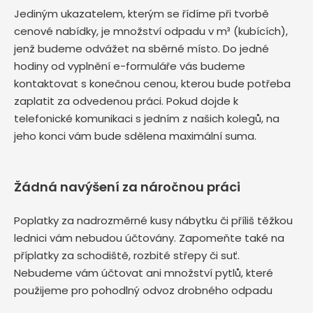
Jediným ukazatelem, kterým se řídíme při tvorbě
cenové nabídky, je množství odpadu v m³ (kubících),
jenž budeme odvážet na sběrné místo. Do jedné
hodiny od vyplnění e-formuláře vás budeme
kontaktovat s konečnou cenou, kterou bude potřeba
zaplatit za odvedenou práci. Pokud dojde k
telefonické komunikaci s jedním z našich kolegů, na
jeho konci vám bude sdělena maximální suma.
Žádná navýšení za náročnou práci
Poplatky za nadrozměrné kusy nábytku či příliš těžkou
lednici vám nebudou účtovány. Zapomeňte také na
příplatky za schodiště, rozbité střepy či suť.
Nebudeme vám účtovat ani množství pytlů, které
použijeme pro pohodlný odvoz drobného odpadu