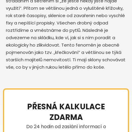
střádáním a šetřením si „že ještě někdy jistě najde
využití“. Přitom se většinou jedná o vyluštěné křížovky,
rok staré časopisy, sklenice od zavařenin nebo vyschlé
fixy a nepíšící propisky. Všechen drobný odpad
roztřídíme a vměstnáme do pytlů. Následně je
odvezeme na skládku, kde ví, jak si s ním poradit a
ekologicky ho zlikvidovat. Tento fenomén je obecně
pojmenován jako tzv. „křečkování“ a většinou se týká
starších majitelů nemovitostí. Ti mají sklony schovávat
vše, co by v jiných rukou letělo přímo do koše.
PŘESNÁ KALKULACE
ZDARMA
Do 24 hodin od zaslání informací o