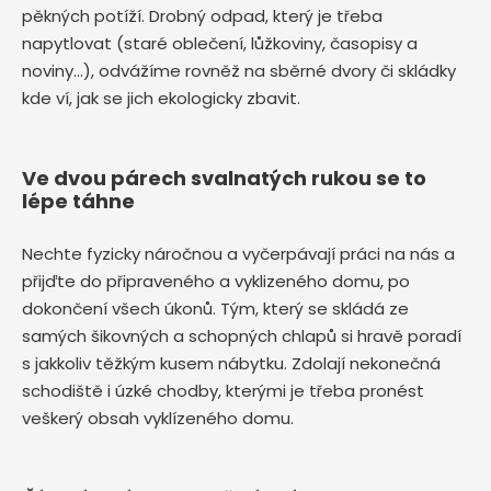
pěkných potíží. Drobný odpad, který je třeba
napytlovat (staré oblečení, lůžkoviny, časopisy a
noviny…), odvážíme rovněž na sběrné dvory či skládky
kde ví, jak se jich ekologicky zbavit.
Ve dvou párech svalnatých rukou se to
lépe táhne
Nechte fyzicky náročnou a vyčerpávají práci na nás a
přijďte do připraveného a vyklizeného domu, po
dokončení všech úkonů. Tým, který se skládá ze
samých šikovných a schopných chlapů si hravě poradí
s jakkoliv těžkým kusem nábytku. Zdolají nekonečná
schodiště i úzké chodby, kterými je třeba pronést
veškerý obsah vyklízeného domu.