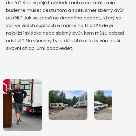
dveře? Kde si půjčit nákladní auto a kolikrát s ním
budeme muset cestu tam a zpět, směr sběrný dvůr
otočit? Jak se zbavíme drobného odpadu, který se
válí ve všech šuplících a máme ho třídit? Kde je
nejbližší skládka nebo sběrný dvůr, kam můžu odpad
odvézt? Na všechny tyto důležité otázky vám naši
šikovní chlapi umí odpovědět.