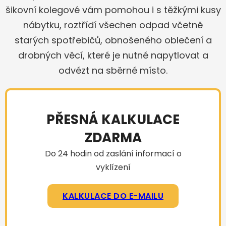
šikovní kolegové vám pomohou i s těžkými kusy
nábytku, roztřídí všechen odpad včetně
starých spotřebičů, obnošeného oblečení a
drobných věcí, které je nutné napytlovat a
odvézt na sběrné místo.
PŘESNÁ KALKULACE
ZDARMA
Do 24 hodin od zaslání informací o
vyklízení
KALKULACE DO E-MAILU