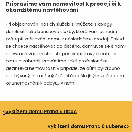
Připravíme vám nemovitost k prodeji či k
okamžitému nastěhování
Při objednávání našich služeb si můžete s kolegy
domluvit také bonusové služby, které vám usnadní
práci při zařizování domu k následnému prodeji. Pokud
se chcete nastěhovat do čistého, domluvte se s námi
na vymalování místností, posekání trávy či natření
plotu a zábradlí. Provádíme také profesionální
dezinfekci nemovitosti v případě, že dům byl dlouho
neobývaný, zamořený škůdci či došlo jiným způsobem
ke znemožnění k pobytu v něm.
Vyklízení domu Praha 6 Liboc
Vyklízení domu Praha 6 Bubeneč