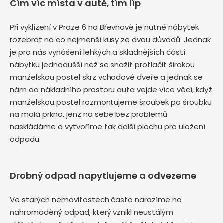
Čím víc místa v autě, tím líp
Při vyklízení v Praze 6 na Břevnově je nutné nábytek
rozebrat na co nejmenší kusy ze dvou důvodů. Jednak
je pro nás vynášení lehkých a skladnějších částí
nábytku jednodušší než se snažit protlačit širokou
manželskou postel skrz vchodové dveře a jednak se
nám do nákladního prostoru auta vejde více věcí, když
manželskou postel rozmontujeme šroubek po šroubku
na malá prkna, jenž na sebe bez problémů
naskládáme a vytvoříme tak další plochu pro uložení
odpadu.
Drobný odpad napytlujeme a odvezeme
Ve starých nemovitostech často narazíme na
nahromaděný odpad, který vznikl neustálým