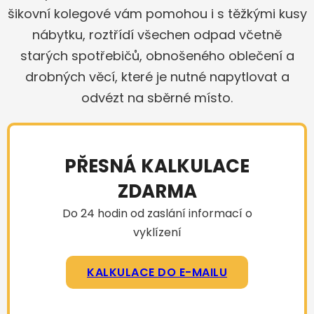
šikovní kolegové vám pomohou i s těžkými kusy
nábytku, roztřídí všechen odpad včetně
starých spotřebičů, obnošeného oblečení a
drobných věcí, které je nutné napytlovat a
odvézt na sběrné místo.
PŘESNÁ KALKULACE
ZDARMA
Do 24 hodin od zaslání informací o
vyklízení
KALKULACE DO E-MAILU