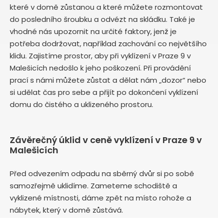
které v domě zůstanou a které můžete rozmontovat
do posledního šroubku a odvézt na skládku. Také je
vhodné nás upozornit na určité faktory, jenž je
potřeba dodržovat, například zachování co největšího
klidu. Zajistíme prostor, aby při vyklízení v Praze 9 v
Malešicích nedošlo k jeho poškození. Při provádění
prací s námi můžete zůstat a dělat nám „dozor“ nebo
si udělat čas pro sebe a přijít po dokončení vyklízení
domu do čistého a uklizeného prostoru.
Závěrečný úklid v ceně vyklízení v Praze 9 v
Malešicích
Před odvezením odpadu na sběrný dvůr si po sobě
samozřejmě uklidíme. Zameteme schodiště a
vyklizené místnosti, dáme zpět na místo rohože a
nábytek, který v domě zůstává.