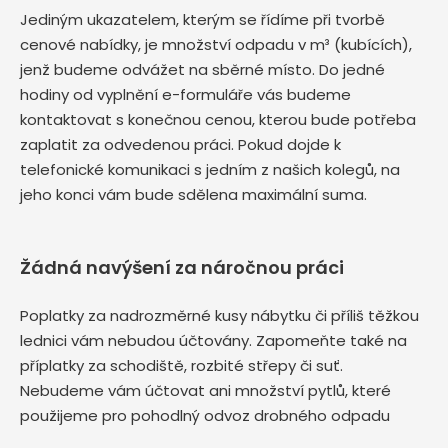
Jediným ukazatelem, kterým se řídíme při tvorbě
cenové nabídky, je množství odpadu v m³ (kubících),
jenž budeme odvážet na sběrné místo. Do jedné
hodiny od vyplnění e-formuláře vás budeme
kontaktovat s konečnou cenou, kterou bude potřeba
zaplatit za odvedenou práci. Pokud dojde k
telefonické komunikaci s jedním z našich kolegů, na
jeho konci vám bude sdělena maximální suma.
Žádná navýšení za náročnou práci
Poplatky za nadrozměrné kusy nábytku či příliš těžkou
lednici vám nebudou účtovány. Zapomeňte také na
příplatky za schodiště, rozbité střepy či suť.
Nebudeme vám účtovat ani množství pytlů, které
použijeme pro pohodlný odvoz drobného odpadu