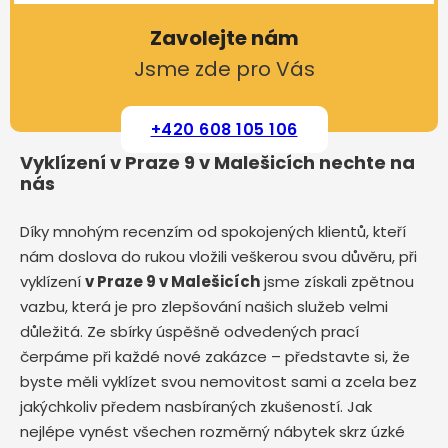
Zavolejte nám
Jsme zde pro Vás
+420 608 105 106
Vyklízení v Praze 9 v Malešicích nechte na
nás
Díky mnohým recenzím od spokojených klientů, kteří
nám doslova do rukou vložili veškerou svou důvěru, při
vyklízení
v Praze 9 v Malešicích
jsme získali zpětnou
vazbu, která je pro zlepšování našich služeb velmi
důležitá. Ze sbírky úspěšně odvedených prací
čerpáme při každé nové zakázce – představte si, že
byste měli vyklízet svou nemovitost sami a zcela bez
jakýchkoliv předem nasbíraných zkušeností. Jak
nejlépe vynést všechen rozměrný nábytek skrz úzké