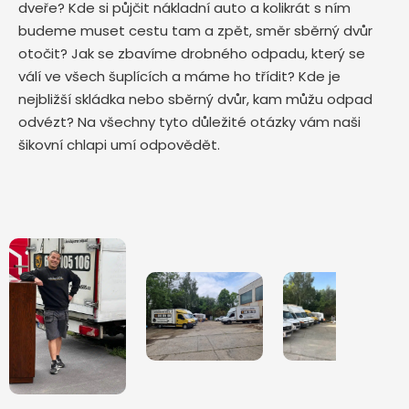
dveře? Kde si půjčit nákladní auto a kolikrát s ním
budeme muset cestu tam a zpět, směr sběrný dvůr
otočit? Jak se zbavíme drobného odpadu, který se
válí ve všech šuplících a máme ho třídit? Kde je
nejbližší skládka nebo sběrný dvůr, kam můžu odpad
odvézt? Na všechny tyto důležité otázky vám naši
šikovní chlapi umí odpovědět.