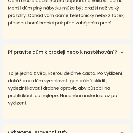
Cenu určuje počet kubíků odpadu, ne velikost domu.
Menší dům plný nábytku může být dražší než velký
prázdný. Odhad vám dáme telefonicky nebo z fotek,
přesnou horní hranici pak před zahájením prací.
Připravíte dům k prodeji nebo k nastěhování?
To je jedna z věcí, kterou děláme často. Po vyklizení
dokážeme dům vymalovat, generálně uklidit,
vydezinfikovat i drobně opravit, aby působil na
prohlídkách co nejlépe. Nacenění následuje až po
vyklizení.
Odvezete i stavební suť?