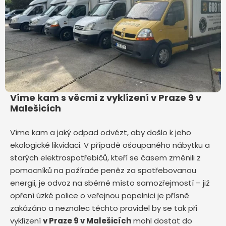
Víme kam s věcmi z vyklízení v Praze 9 v
Malešicích
Víme kam a jaký odpad odvézt, aby došlo k jeho
ekologické likvidaci. V případě ošoupaného nábytku a
starých elektrospotřebičů, kteří se časem změnili z
pomocníků na požírače peněz za spotřebovanou
energii, je odvoz na sběrné místo samozřejmostí – již
opření úzké police o veřejnou popelnici je přísně
zakázáno a neznalec těchto pravidel by se tak při
vyklízení
v Praze 9 v Malešicích
mohl dostat do