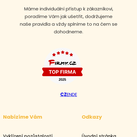
Máme individuální přístup k zákazníkovi,
poradíme Vám jak ušetřit, dodržujeme
naše pravidla a vždy splníme to na čem se
dohodneme.
CZ
EN
DE
Volejte nonstop
Nabízíme Vám
Odkazy
+420 608 105 106
Vyklízení pozůstalostí
Úvodní stránka