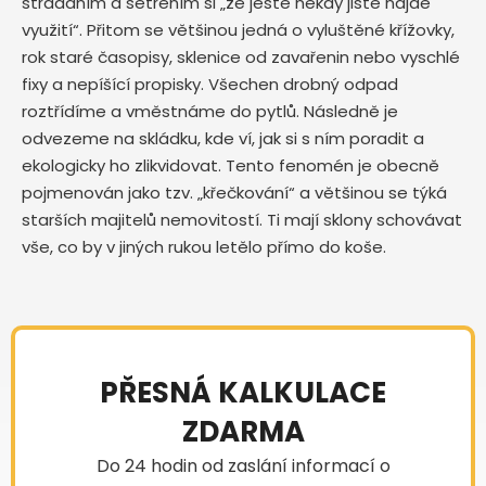
střádáním a šetřením si „že ještě někdy jistě najde
využití“. Přitom se většinou jedná o vyluštěné křížovky,
rok staré časopisy, sklenice od zavařenin nebo vyschlé
fixy a nepíšící propisky. Všechen drobný odpad
roztřídíme a vměstnáme do pytlů. Následně je
odvezeme na skládku, kde ví, jak si s ním poradit a
ekologicky ho zlikvidovat. Tento fenomén je obecně
pojmenován jako tzv. „křečkování“ a většinou se týká
starších majitelů nemovitostí. Ti mají sklony schovávat
vše, co by v jiných rukou letělo přímo do koše.
PŘESNÁ KALKULACE
ZDARMA
Do 24 hodin od zaslání informací o