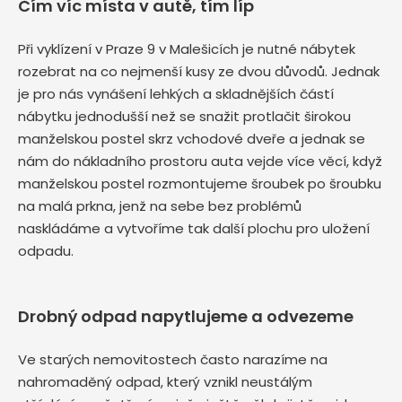
Čím víc místa v autě, tím líp
Při vyklízení v Praze 9 v Malešicích je nutné nábytek
rozebrat na co nejmenší kusy ze dvou důvodů. Jednak
je pro nás vynášení lehkých a skladnějších částí
nábytku jednodušší než se snažit protlačit širokou
manželskou postel skrz vchodové dveře a jednak se
nám do nákladního prostoru auta vejde více věcí, když
manželskou postel rozmontujeme šroubek po šroubku
na malá prkna, jenž na sebe bez problémů
naskládáme a vytvoříme tak další plochu pro uložení
odpadu.
Drobný odpad napytlujeme a odvezeme
Ve starých nemovitostech často narazíme na
nahromaděný odpad, který vznikl neustálým