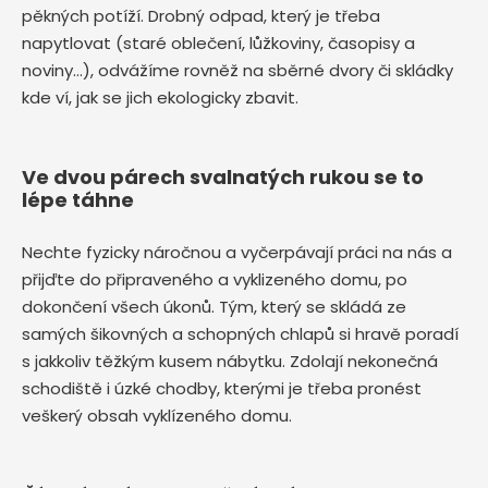
pěkných potíží. Drobný odpad, který je třeba
napytlovat (staré oblečení, lůžkoviny, časopisy a
noviny…), odvážíme rovněž na sběrné dvory či skládky
kde ví, jak se jich ekologicky zbavit.
Ve dvou párech svalnatých rukou se to
lépe táhne
Nechte fyzicky náročnou a vyčerpávají práci na nás a
přijďte do připraveného a vyklizeného domu, po
dokončení všech úkonů. Tým, který se skládá ze
samých šikovných a schopných chlapů si hravě poradí
s jakkoliv těžkým kusem nábytku. Zdolají nekonečná
schodiště i úzké chodby, kterými je třeba pronést
veškerý obsah vyklízeného domu.