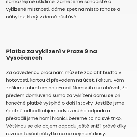
samozřejmě uklidíme. Zameteme schodiště a
vyklizené místnosti, dáme zpět na místo rohože a
nábytek, který v domě zůstává.
Platba za vyklízení v Praze 9 na
Vysočanech
Za odvedenou práci nám můžete zaplatit buďto v
hotovosti, kartou či převodem na účet. Fakturu vám
zašleme obratem na e-mail. Nemusíte se obávat, že
předem domluvená suma za vyklízení domu se při
konečné platbě vyšplhá o další stovky. Jestliže jsme
špatně odhadli objem odvezeného odpadu a
překročili jsme horní hranici, bereme to na své triko.
Většinou se ale objem odpadu ještě sníží, právě díky
rozmontování nábytku na co nejmenší kusy.