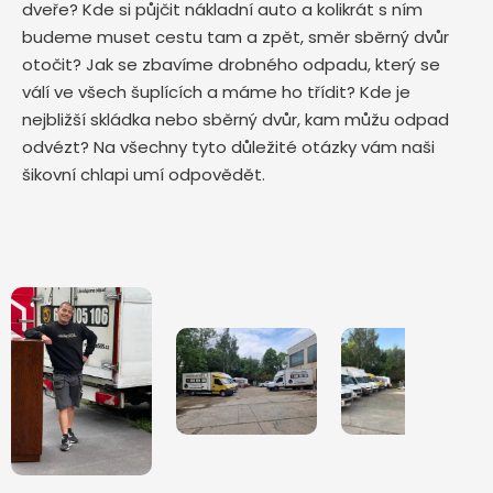
dveře? Kde si půjčit nákladní auto a kolikrát s ním
budeme muset cestu tam a zpět, směr sběrný dvůr
otočit? Jak se zbavíme drobného odpadu, který se
válí ve všech šuplících a máme ho třídit? Kde je
nejbližší skládka nebo sběrný dvůr, kam můžu odpad
odvézt? Na všechny tyto důležité otázky vám naši
šikovní chlapi umí odpovědět.