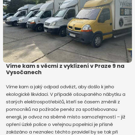
Víme kam s věcmi z vyklízení v Praze 9 na
Vysočanech
Víme kam a jaký odpad odvézt, aby došlo k jeho
ekologické likvidaci. V případě ošoupaného nábytku a
starých elektrospotřebičů, kteří se časem změnili z
pomocníků na požírače peněz za spotřebovanou
energii, je odvoz na sběrné místo samozřejmostí – již
opření úzké police o veřejnou popelnici je přísně
zakázáno a neznalec těchto pravidel by se tak při