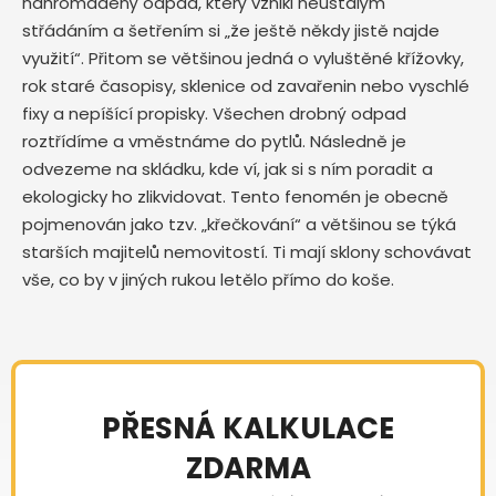
nahromaděný odpad, který vznikl neustálým
střádáním a šetřením si „že ještě někdy jistě najde
využití“. Přitom se většinou jedná o vyluštěné křížovky,
rok staré časopisy, sklenice od zavařenin nebo vyschlé
fixy a nepíšící propisky. Všechen drobný odpad
roztřídíme a vměstnáme do pytlů. Následně je
odvezeme na skládku, kde ví, jak si s ním poradit a
ekologicky ho zlikvidovat. Tento fenomén je obecně
pojmenován jako tzv. „křečkování“ a většinou se týká
starších majitelů nemovitostí. Ti mají sklony schovávat
vše, co by v jiných rukou letělo přímo do koše.
PŘESNÁ KALKULACE
ZDARMA