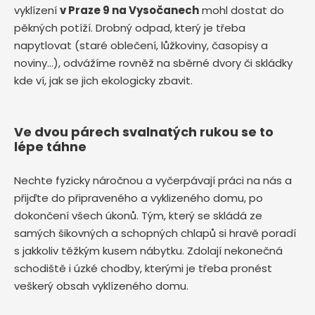
vyklízení
v Praze 9 na Vysočanech
mohl dostat do
pěkných potíží. Drobný odpad, který je třeba
napytlovat (staré oblečení, lůžkoviny, časopisy a
noviny…), odvážíme rovněž na sběrné dvory či skládky
kde ví, jak se jich ekologicky zbavit.
Ve dvou párech svalnatých rukou se to
lépe táhne
Nechte fyzicky náročnou a vyčerpávají práci na nás a
přijďte do připraveného a vyklizeného domu, po
dokončení všech úkonů. Tým, který se skládá ze
samých šikovných a schopných chlapů si hravě poradí
s jakkoliv těžkým kusem nábytku. Zdolají nekonečná
schodiště i úzké chodby, kterými je třeba pronést
veškerý obsah vyklízeného domu.