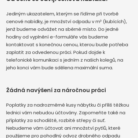
Jediným ukazatelem, kterým se řídíme při tvorbě
cenové nabídky, je množství odpadu v m³ (kubících),
jenž budeme odvážet na sběrné místo. Do jedné
hodiny od vyplnění e-formuláře vás budeme
kontaktovat s konečnou cenou, kterou bude potřeba
zaplatit za odvedenou práci. Pokud dojde k
telefonické komunikaci s jedním z našich kolegů, na
jeho konci vám bude sdělena maximální suma.
Žádná navýšení za náročnou práci
Poplatky za nadrozměrné kusy nábytku či příliš těžkou
lednici vám nebudou účtovány. Zapomeňte také na
příplatky za schodiště, rozbité střepy či suť.
Nebudeme vám účtovat ani množství pytlů, které
použijeme pro pohodlný odvoz drobného odpadu