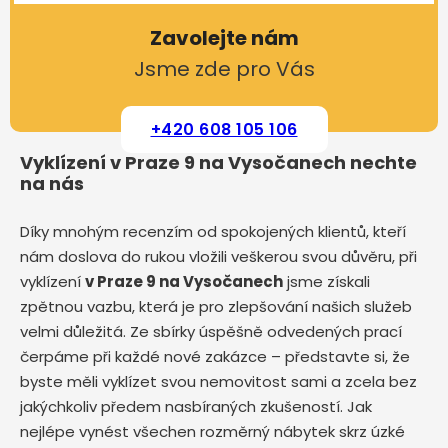
Zavolejte nám
Jsme zde pro Vás
+420 608 105 106
Vyklízení v Praze 9 na Vysočanech nechte
na nás
Díky mnohým recenzím od spokojených klientů, kteří
nám doslova do rukou vložili veškerou svou důvěru, při
vyklízení
v Praze 9 na Vysočanech
jsme získali
zpětnou vazbu, která je pro zlepšování našich služeb
velmi důležitá. Ze sbírky úspěšně odvedených prací
čerpáme při každé nové zakázce – představte si, že
byste měli vyklízet svou nemovitost sami a zcela bez
jakýchkoliv předem nasbíraných zkušeností. Jak
nejlépe vynést všechen rozměrný nábytek skrz úzké