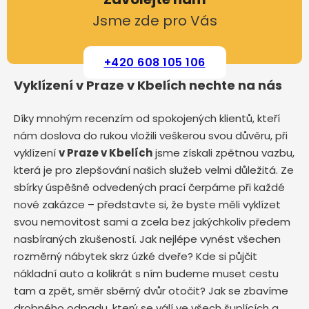
Jsme zde pro Vás
+420 608 105 106
Vyklízení v Praze v Kbelích nechte na nás
Díky mnohým recenzím od spokojených klientů, kteří
nám doslova do rukou vložili veškerou svou důvěru, při
vyklízení
v Praze v Kbelích
jsme získali zpětnou vazbu,
která je pro zlepšování našich služeb velmi důležitá. Ze
sbírky úspěšně odvedených prací čerpáme při každé
nové zakázce – představte si, že byste měli vyklízet
svou nemovitost sami a zcela bez jakýchkoliv předem
nasbíraných zkušeností. Jak nejlépe vynést všechen
rozměrný nábytek skrz úzké dveře? Kde si půjčit
nákladní auto a kolikrát s ním budeme muset cestu
tam a zpět, směr sběrný dvůr otočit? Jak se zbavíme
drobného odpadu, který se válí ve všech šuplících a