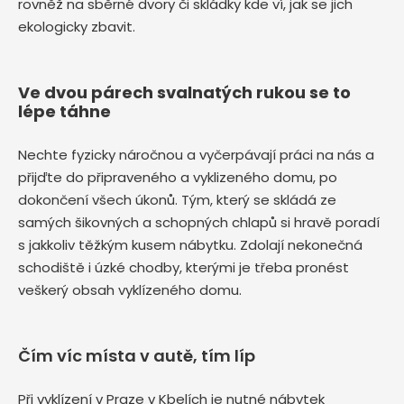
rovněž na sběrné dvory či skládky kde ví, jak se jich
ekologicky zbavit.
Ve dvou párech svalnatých rukou se to
lépe táhne
Nechte fyzicky náročnou a vyčerpávají práci na nás a
přijďte do připraveného a vyklizeného domu, po
dokončení všech úkonů. Tým, který se skládá ze
samých šikovných a schopných chlapů si hravě poradí
s jakkoliv těžkým kusem nábytku. Zdolají nekonečná
schodiště i úzké chodby, kterými je třeba pronést
veškerý obsah vyklízeného domu.
Čím víc místa v autě, tím líp
Při vyklízení v Praze v Kbelích je nutné nábytek