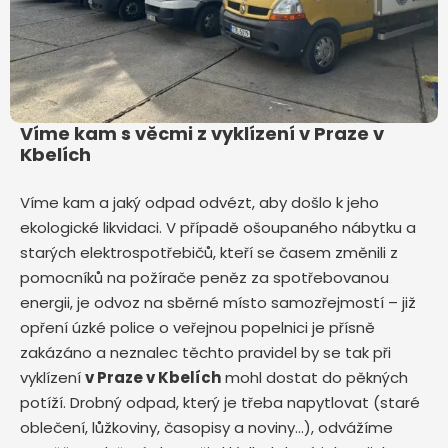
Víme kam s věcmi z vyklízení v Praze v
Kbelích
Víme kam a jaký odpad odvézt, aby došlo k jeho
ekologické likvidaci. V případě ošoupaného nábytku a
starých elektrospotřebičů, kteří se časem změnili z
pomocníků na požírače peněz za spotřebovanou
energii, je odvoz na sběrné místo samozřejmostí – již
opření úzké police o veřejnou popelnici je přísně
zakázáno a neznalec těchto pravidel by se tak při
vyklízení
v Praze v Kbelích
mohl dostat do pěkných
potíží. Drobný odpad, který je třeba napytlovat (staré
oblečení, lůžkoviny, časopisy a noviny…), odvážíme