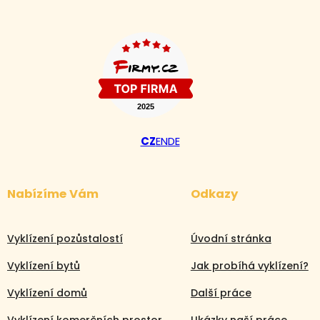
CZ
EN
DE
Nabízíme Vám
Odkazy
Vyklízení pozůstalostí
Úvodní stránka
Volejte nonstop
Vyklízení bytů
Jak probíhá vyklízení?
+420 608 105 106
Vyklízení domů
Další práce