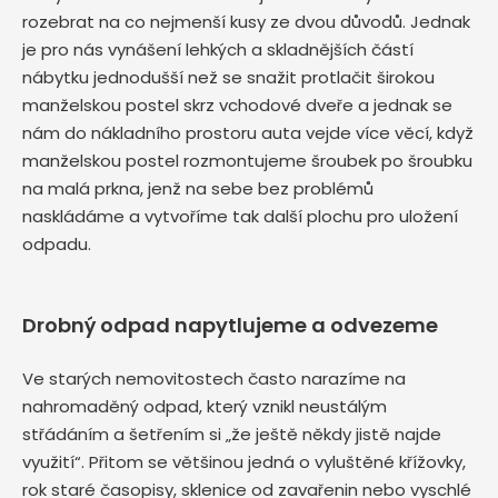
rozebrat na co nejmenší kusy ze dvou důvodů. Jednak
je pro nás vynášení lehkých a skladnějších částí
nábytku jednodušší než se snažit protlačit širokou
manželskou postel skrz vchodové dveře a jednak se
nám do nákladního prostoru auta vejde více věcí, když
manželskou postel rozmontujeme šroubek po šroubku
na malá prkna, jenž na sebe bez problémů
naskládáme a vytvoříme tak další plochu pro uložení
odpadu.
Drobný odpad napytlujeme a odvezeme
Ve starých nemovitostech často narazíme na
nahromaděný odpad, který vznikl neustálým
střádáním a šetřením si „že ještě někdy jistě najde
využití“. Přitom se většinou jedná o vyluštěné křížovky,
rok staré časopisy, sklenice od zavařenin nebo vyschlé