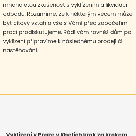
mnohaletou zkušenost s vyklízením a likvidací
odpadu. Rozumíme, že k některým věcem může
být citový vztah a vše s Vámi před započetím
prací prodiskutujeme. Rádi vám rovněž dům po
vyklizení připravíme k následnému prodeji či
nastěhování.
Vyklízení v Praze v Kbelích krok za krokem