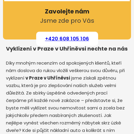
Zavolejte nám
Jsme zde pro Vás
+420 608 105 106
Vyklízení v Praze v Uhříněvsi nechte na nás
Díky mnohým recenzím od spokojených klientů, kteří
nám doslova do rukou vložili veškerou svou důvěru, při
vyklízení
v Praze v Uhříněvsi
jsme získali zpětnou
vazbu, která je pro zlepšování našich služeb velmi
důležitá. Ze sbírky úspěšně odvedených prací
čerpáme při každé nové zakázce – představte si, že
byste měli vyklízet svou nemovitost sami a zcela bez
jakýchkoliv předem nasbíraných zkušeností. Jak
nejlépe vynést všechen rozměrný nábytek skrz úzké
dveře? Kde si půjčit nákladní auto a kolikrát s ním