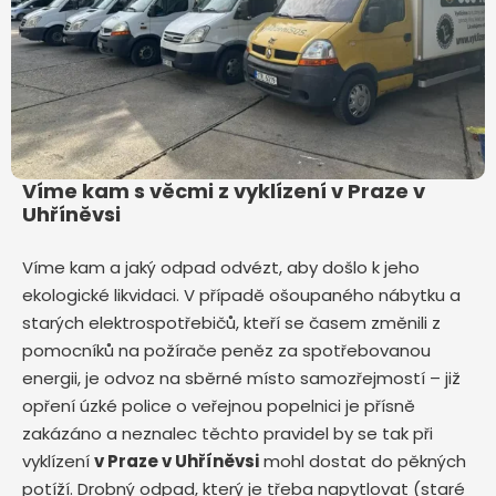
Víme kam s věcmi z vyklízení v Praze v
Uhříněvsi
Víme kam a jaký odpad odvézt, aby došlo k jeho
ekologické likvidaci. V případě ošoupaného nábytku a
starých elektrospotřebičů, kteří se časem změnili z
pomocníků na požírače peněz za spotřebovanou
energii, je odvoz na sběrné místo samozřejmostí – již
opření úzké police o veřejnou popelnici je přísně
zakázáno a neznalec těchto pravidel by se tak při
vyklízení
v Praze v Uhříněvsi
mohl dostat do pěkných
potíží. Drobný odpad, který je třeba napytlovat (staré