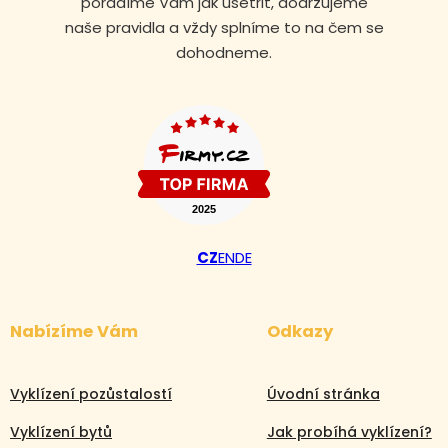
poradíme Vám jak ušetřit, dodržujeme
naše pravidla a vždy splníme to na čem se
dohodneme.
CZ
EN
DE
Nabízíme Vám
Odkazy
Volejte nonstop
Vyklízení pozůstalostí
Úvodní stránka
+420 608 105 106
Vyklízení bytů
Jak probíhá vyklízení?