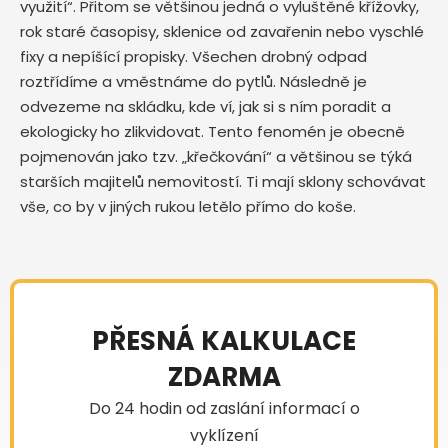
využití“. Přitom se většinou jedná o vyluštěné křížovky,
rok staré časopisy, sklenice od zavařenin nebo vyschlé
fixy a nepíšící propisky. Všechen drobný odpad
roztřídíme a vměstnáme do pytlů. Následně je
odvezeme na skládku, kde ví, jak si s ním poradit a
ekologicky ho zlikvidovat. Tento fenomén je obecně
pojmenován jako tzv. „křečkování“ a většinou se týká
starších majitelů nemovitostí. Ti mají sklony schovávat
vše, co by v jiných rukou letělo přímo do koše.
PŘESNÁ KALKULACE
ZDARMA
Do 24 hodin od zaslání informací o
vyklízení