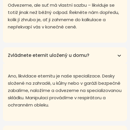
Odvezeme, ale suť má vlastní sazbu – likviduje se
totiž jinak než běžný odpad. Řekněte nám dopředu,
kolik jí zhruba je, ať ji zahrneme do kalkulace a
nepřekvapí vás v konečné ceně.
Zvládnete eternit uložený u domu?
Ano, likvidace eternitu je naše specializace. Desky
složené na zahradě, u kůlny nebo v garáži bezpečně
zabalíme, naložíme a odvezeme na specializovanou
skládku. Manipulaci provádíme v respirátoru a
ochranném obleku.