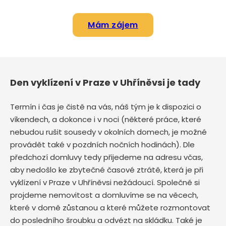
Mám zájem
Den vyklízení v Praze v Uhříněvsi je tady
Termín i čas je čistě na vás, náš tým je k dispozici o
víkendech, a dokonce i v noci (některé práce, které
nebudou rušit sousedy v okolních domech, je možné
provádět také v pozdních nočních hodinách). Dle
předchozí domluvy tedy přijedeme na adresu včas,
aby nedošlo ke zbytečné časové ztrátě, která je při
vyklízení v Praze v Uhříněvsi nežádoucí. Společně si
projdeme nemovitost a domluvíme se na věcech,
které v domě zůstanou a které můžete rozmontovat
do posledního šroubku a odvézt na skládku. Také je