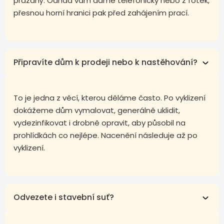
prázdný. Odhad vám dáme telefonicky nebo z fotek,
přesnou horní hranici pak před zahájením prací.
Připravíte dům k prodeji nebo k nastěhování?
To je jedna z věcí, kterou děláme často. Po vyklizení
dokážeme dům vymalovat, generálně uklidit,
vydezinfikovat i drobně opravit, aby působil na
prohlídkách co nejlépe. Nacenění následuje až po
vyklizení.
Odvezete i stavební suť?