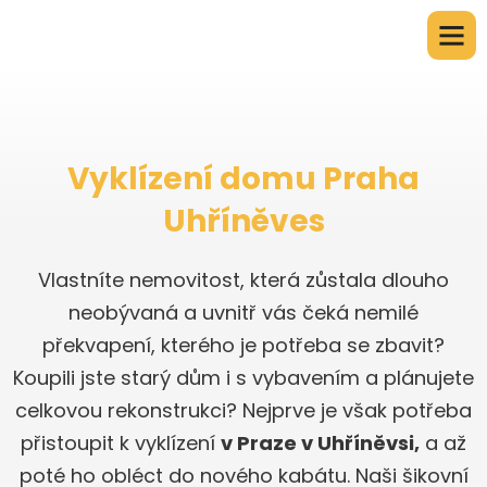
Vyklízení domu Praha
Uhříněves
Vlastníte nemovitost, která zůstala dlouho
neobývaná a uvnitř vás čeká nemilé
překvapení, kterého je potřeba se zbavit?
Koupili jste starý dům i s vybavením a plánujete
celkovou rekonstrukci? Nejprve je však potřeba
přistoupit k vyklízení
v Praze v Uhříněvsi,
a až
poté ho obléct do nového kabátu. Naši šikovní