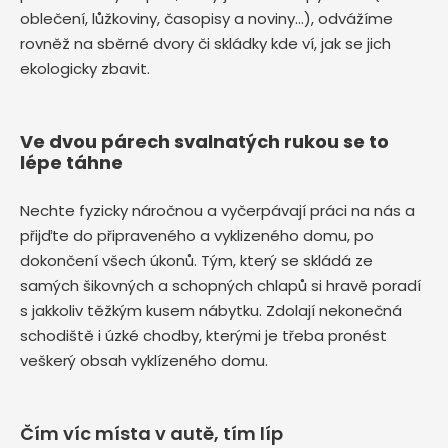
oblečení, lůžkoviny, časopisy a noviny…), odvážíme
rovněž na sběrné dvory či skládky kde ví, jak se jich
ekologicky zbavit.
Ve dvou párech svalnatých rukou se to
lépe táhne
Nechte fyzicky náročnou a vyčerpávají práci na nás a
přijďte do připraveného a vyklizeného domu, po
dokončení všech úkonů. Tým, který se skládá ze
samých šikovných a schopných chlapů si hravě poradí
s jakkoliv těžkým kusem nábytku. Zdolají nekonečná
schodiště i úzké chodby, kterými je třeba pronést
veškerý obsah vyklízeného domu.
Čím víc místa v autě, tím líp