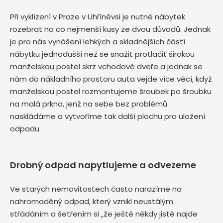
Při vyklízení v Praze v Uhříněvsi je nutné nábytek
rozebrat na co nejmenší kusy ze dvou důvodů. Jednak
je pro nás vynášení lehkých a skladnějších částí
nábytku jednodušší než se snažit protlačit širokou
manželskou postel skrz vchodové dveře a jednak se
nám do nákladního prostoru auta vejde více věcí, když
manželskou postel rozmontujeme šroubek po šroubku
na malá prkna, jenž na sebe bez problémů
naskládáme a vytvoříme tak další plochu pro uložení
odpadu.
Drobný odpad napytlujeme a odvezeme
Ve starých nemovitostech často narazíme na
nahromaděný odpad, který vznikl neustálým
střádáním a šetřením si „že ještě někdy jistě najde