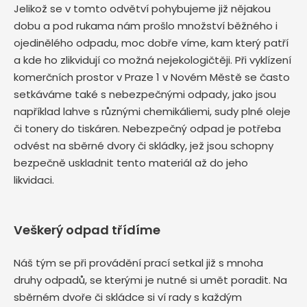
Jelikož se v tomto odvětví pohybujeme již nějakou
dobu a pod rukama nám prošlo množství běžného i
ojedinělého odpadu, moc dobře víme, kam který patří
a kde ho zlikvidují co možná nejekologičtěji. Při vyklízení
komerčních prostor v Praze 1 v Novém Městě se často
setkáváme také s nebezpečnými odpady, jako jsou
například lahve s různými chemikáliemi, sudy plné oleje
či tonery do tiskáren. Nebezpečný odpad je potřeba
odvést na sběrné dvory či skládky, jež jsou schopny
bezpečně uskladnit tento materiál až do jeho
likvidaci.
Veškerý odpad třídíme
Náš tým se při provádění prací setkal již s mnoha
druhy odpadů, se kterými je nutné si umět poradit. Na
sběrném dvoře či skládce si ví rady s každým