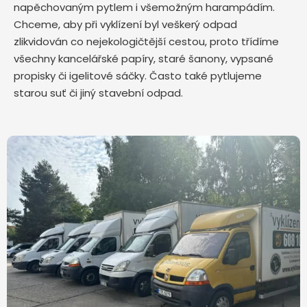
napěchovaným pytlem i všemožným harampádím.
Chceme, aby při vyklízení byl veškerý odpad
zlikvidován co nejekologičtější cestou, proto třídíme
všechny kancelářské papíry, staré šanony, vypsané
propisky či igelitové sáčky. Často také pytlujeme
starou suť či jiný stavební odpad.