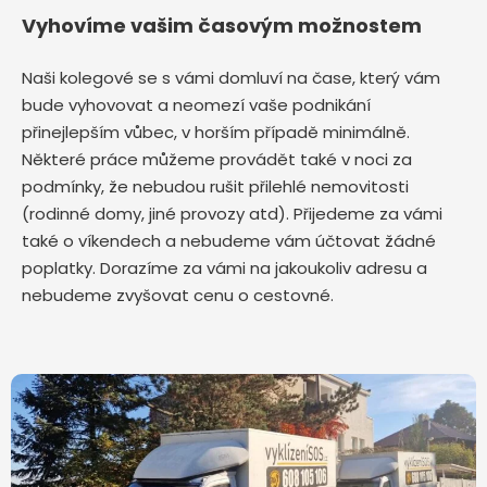
Vyhovíme vašim časovým možnostem
Naši kolegové se s vámi domluví na čase, který vám
bude vyhovovat a neomezí vaše podnikání
přinejlepším vůbec, v horším případě minimálně.
Některé práce můžeme provádět také v noci za
podmínky, že nebudou rušit přilehlé nemovitosti
(rodinné domy, jiné provozy atd). Přijedeme za vámi
také o víkendech a nebudeme vám účtovat žádné
poplatky. Dorazíme za vámi na jakoukoliv adresu a
nebudeme zvyšovat cenu o cestovné.