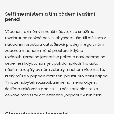
Šetříme místem a tím pádem i vašimi
penězi
Všechen rozměrný i menší nábytek se snažíme
rozebrat co možná nejvíc, abychom ušetřili místem v
nákladním prostoru auta. Široké prodejní regály nám
zaberou mnohem méně prostoru, když je
rozšroubujeme na jednotlivé police a naskládáme na
sebe, než kdybychom je cpali do nákladního auta
násilím a regály by nám zabraly mnohem více místa,
který může v případě rozložení použít pro další odpad.
Tím, že nábytek rozšroubujeme na menší objem,
šetříme také vaše peníze – u nás totiž platíte za
celkové množství odvezeného „odpadu“ v kubících.
Ctíme obchodní tajemství