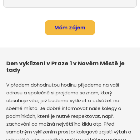
Mám zájem
Den vyklízení v Praze 1 v Novém Městě je
tady
V předem dohodnutou hodinu přijedeme na vaši
adresu a společně si projdeme seznam, který
obsahuje věci, jež budeme vyklízet a odvážet na
sběrné místo. Je dobré informovat naše kolegy o
podmínkách, které je nutné respektovat, např.
zachování co možná největšího klidu atp. Před
samotným vyklízením prostor kolegové zajistí výtah a
schodiště, aby nedošlo k poškození během práce a