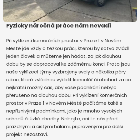
Fyzicky náročná práce nám nevadí
Při vyklízení komerčních prostor v Praze 1 v Novém
Městě jde vždy o těžkou práci, kterou by sotva zvládl
jeden člověk a můžeme jen hádat, za jak dlouhou
dobu by se dopracoval ke zdárnému konci. Proto jsou
naše vyklízecí týmy vyzbrojeny svaly a několika páry
rukou, které zvládnou vyklidit kancelář či obchod za co
nejkratší možný čas, aby vaše podnikání nebylo
přerušeno na dlouhou dobu. Při vyklízení komerčních
prostor v Praze 1 v Novém Městě počítáme také s
nepříznivými podmínkami, jako je mnoho vysokých
schodů či úzké chodby. Nebojte, ani to nás před
prázdnými a čistými halami, připravenými pro další
projekt nezastaví.