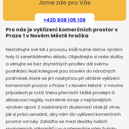
Jsme zde pro Vás
+420 608 105 106
Pro nás je vyklízení komerčních prostor v
Praze 1 v Novém Městě hračka
Nestahujte své lidi z provozu, kvůli nutné čistce výrobní
haly či zaneřáděného skladu. Objednejte si naše služby
a věnujte se bez zbytečných prodlev dál svému
podnikání. Naši kolegové jsou stavěni do náročných
podmínek, které se jim naskytnou při většině vyklízení
komerčních prostor v Praze 1 v Novém Městě. V mnoha
případech je totiž třeba přemístit těžké prodejní či
skladovací regály, rozměrné stroje z nejrůznějších
výroben apod. Z nasbíraných zkušeností však již víme,
jak si práci usnadnit, aby nám šlo vyklízení komerčních
prostor od ruky. Zařaďte se mezi desítky našich
spokojených zákazníků i vy a přenechte nám fyzicky