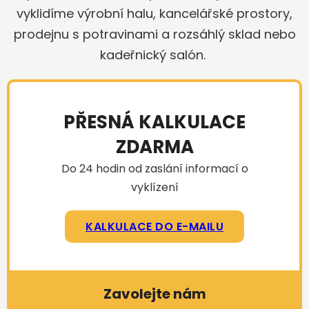
vyklidíme výrobní halu, kancelářské prostory,
prodejnu s potravinami a rozsáhlý sklad nebo
kadeřnický salón.
PŘESNÁ KALKULACE
ZDARMA
Do 24 hodin od zaslání informací o
vyklízení
KALKULACE DO E-MAILU
Zavolejte nám