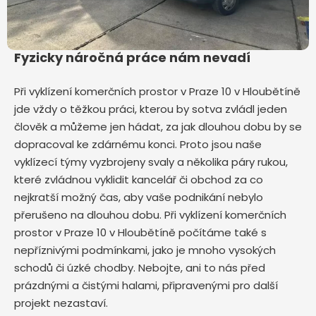
Fyzicky náročná práce nám nevadí
Při vyklízení komerčních prostor v Praze 10 v Hloubětíně
jde vždy o těžkou práci, kterou by sotva zvládl jeden
člověk a můžeme jen hádat, za jak dlouhou dobu by se
dopracoval ke zdárnému konci. Proto jsou naše
vyklízecí týmy vyzbrojeny svaly a několika páry rukou,
které zvládnou vyklidit kancelář či obchod za co
nejkratší možný čas, aby vaše podnikání nebylo
přerušeno na dlouhou dobu. Při vyklízení komerčních
prostor v Praze 10 v Hloubětíně počítáme také s
nepříznivými podmínkami, jako je mnoho vysokých
schodů či úzké chodby. Nebojte, ani to nás před
prázdnými a čistými halami, připravenými pro další
projekt nezastaví.