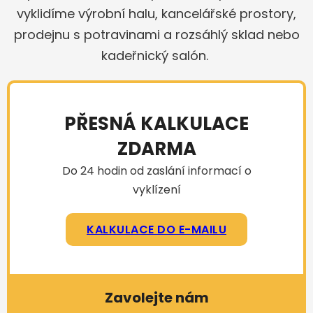
vyklidíme výrobní halu, kancelářské prostory,
prodejnu s potravinami a rozsáhlý sklad nebo
kadeřnický salón.
PŘESNÁ KALKULACE
ZDARMA
Do 24 hodin od zaslání informací o
vyklízení
KALKULACE DO E-MAILU
Zavolejte nám