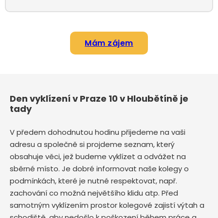
Mám zájem
Den vyklízení v Praze 10 v Hloubětíně je
tady
V předem dohodnutou hodinu přijedeme na vaši
adresu a společně si projdeme seznam, který
obsahuje věci, jež budeme vyklízet a odvážet na
sběrné místo. Je dobré informovat naše kolegy o
podmínkách, které je nutné respektovat, např.
zachování co možná největšího klidu atp. Před
samotným vyklízením prostor kolegové zajistí výtah a
schodiště, aby nedošlo k poškození během práce a