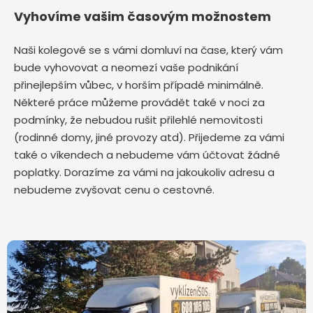
Vyhovíme vašim časovým možnostem
Naši kolegové se s vámi domluví na čase, který vám
bude vyhovovat a neomezí vaše podnikání
přinejlepším vůbec, v horším případě minimálně.
Některé práce můžeme provádět také v noci za
podmínky, že nebudou rušit přilehlé nemovitosti
(rodinné domy, jiné provozy atd). Přijedeme za vámi
také o víkendech a nebudeme vám účtovat žádné
poplatky. Dorazíme za vámi na jakoukoliv adresu a
nebudeme zvyšovat cenu o cestovné.