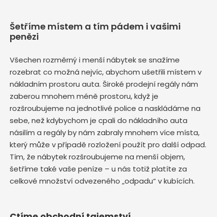
Šetříme místem a tím pádem i vašimi
penězi
Všechen rozměrný i menší nábytek se snažíme
rozebrat co možná nejvíc, abychom ušetřili místem v
nákladním prostoru auta. Široké prodejní regály nám
zaberou mnohem méně prostoru, když je
rozšroubujeme na jednotlivé police a naskládáme na
sebe, než kdybychom je cpali do nákladního auta
násilím a regály by nám zabraly mnohem více místa,
který může v případě rozložení použít pro další odpad.
Tím, že nábytek rozšroubujeme na menší objem,
šetříme také vaše peníze – u nás totiž platíte za
celkové množství odvezeného „odpadu“ v kubících.
Ctíme obchodní tajemství