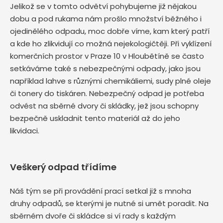
Jelikož se v tomto odvětví pohybujeme již nějakou
dobu a pod rukama nám prošlo množství běžného i
ojedinělého odpadu, moc dobře víme, kam který patří
a kde ho zlikvidují co možná nejekologičtěji. Při vyklízení
komerčních prostor v Praze 10 v Hloubětíně se často
setkáváme také s nebezpečnými odpady, jako jsou
například lahve s různými chemikáliemi, sudy plné oleje
či tonery do tiskáren. Nebezpečný odpad je potřeba
odvést na sběrné dvory či skládky, jež jsou schopny
bezpečně uskladnit tento materiál až do jeho
likvidaci.
Veškerý odpad třídíme
Náš tým se při provádění prací setkal již s mnoha
druhy odpadů, se kterými je nutné si umět poradit. Na
sběrném dvoře či skládce si ví rady s každým