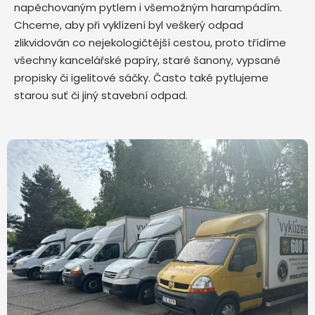
napěchovaným pytlem i všemožným harampádím.
Chceme, aby při vyklízení byl veškerý odpad
zlikvidován co nejekologičtější cestou, proto třídíme
všechny kancelářské papíry, staré šanony, vypsané
propisky či igelitové sáčky. Často také pytlujeme
starou suť či jiný stavební odpad.