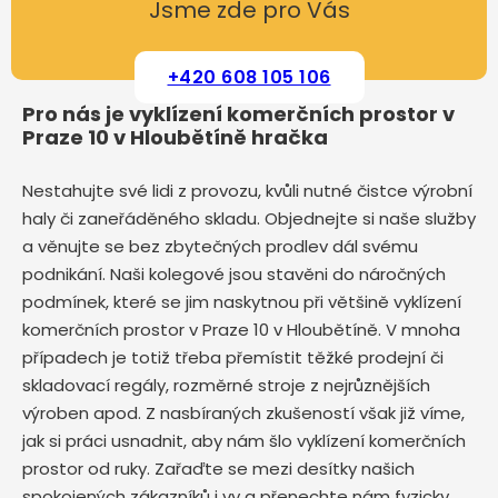
Jsme zde pro Vás
+420 608 105 106
Pro nás je vyklízení komerčních prostor v
Praze 10 v Hloubětíně hračka
Nestahujte své lidi z provozu, kvůli nutné čistce výrobní
haly či zaneřáděného skladu. Objednejte si naše služby
a věnujte se bez zbytečných prodlev dál svému
podnikání. Naši kolegové jsou stavěni do náročných
podmínek, které se jim naskytnou při většině vyklízení
komerčních prostor v Praze 10 v Hloubětíně. V mnoha
případech je totiž třeba přemístit těžké prodejní či
skladovací regály, rozměrné stroje z nejrůznějších
výroben apod. Z nasbíraných zkušeností však již víme,
jak si práci usnadnit, aby nám šlo vyklízení komerčních
prostor od ruky. Zařaďte se mezi desítky našich
spokojených zákazníků i vy a přenechte nám fyzicky