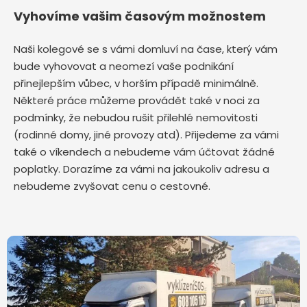
Vyhovíme vašim časovým možnostem
Naši kolegové se s vámi domluví na čase, který vám
bude vyhovovat a neomezí vaše podnikání
přinejlepším vůbec, v horším případě minimálně.
Některé práce můžeme provádět také v noci za
podmínky, že nebudou rušit přilehlé nemovitosti
(rodinné domy, jiné provozy atd). Přijedeme za vámi
také o víkendech a nebudeme vám účtovat žádné
poplatky. Dorazíme za vámi na jakoukoliv adresu a
nebudeme zvyšovat cenu o cestovné.