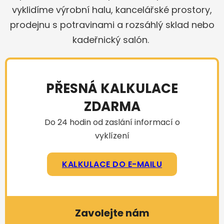
vyklidíme výrobní halu, kancelářské prostory,
prodejnu s potravinami a rozsáhlý sklad nebo
kadeřnický salón.
PŘESNÁ KALKULACE
ZDARMA
Do 24 hodin od zaslání informací o
vyklízení
KALKULACE DO E-MAILU
Zavolejte nám