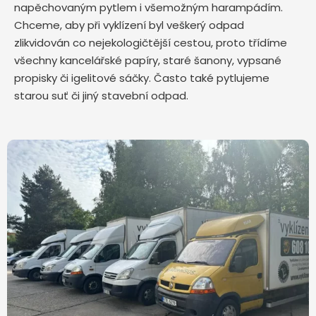
napěchovaným pytlem i všemožným harampádím.
Chceme, aby při vyklízení byl veškerý odpad
zlikvidován co nejekologičtější cestou, proto třídíme
všechny kancelářské papíry, staré šanony, vypsané
propisky či igelitové sáčky. Často také pytlujeme
starou suť či jiný stavební odpad.