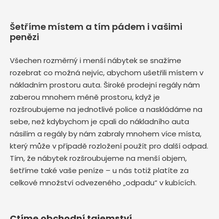
Šetříme místem a tím pádem i vašimi
penězi
Všechen rozměrný i menší nábytek se snažíme
rozebrat co možná nejvíc, abychom ušetřili místem v
nákladním prostoru auta. Široké prodejní regály nám
zaberou mnohem méně prostoru, když je
rozšroubujeme na jednotlivé police a naskládáme na
sebe, než kdybychom je cpali do nákladního auta
násilím a regály by nám zabraly mnohem více místa,
který může v případě rozložení použít pro další odpad.
Tím, že nábytek rozšroubujeme na menší objem,
šetříme také vaše peníze – u nás totiž platíte za
celkové množství odvezeného „odpadu“ v kubících.
Ctíme obchodní tajemství