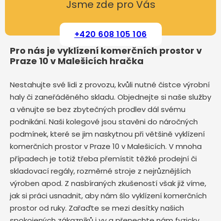
Jsme zde pro Vás
+420 608 105 106
Pro nás je vyklízení komerčních prostor v
Praze 10 v Malešicích hračka
Nestahujte své lidi z provozu, kvůli nutné čistce výrobní
haly či zaneřáděného skladu. Objednejte si naše služby
a věnujte se bez zbytečných prodlev dál svému
podnikání. Naši kolegové jsou stavěni do náročných
podmínek, které se jim naskytnou při většině vyklízení
komerčních prostor v Praze 10 v Malešicích. V mnoha
případech je totiž třeba přemístit těžké prodejní či
skladovací regály, rozměrné stroje z nejrůznějších
výroben apod. Z nasbíraných zkušeností však již víme,
jak si práci usnadnit, aby nám šlo vyklízení komerčních
prostor od ruky. Zařaďte se mezi desítky našich
spokojených zákazníků i vy a přenechte nám fyzicky