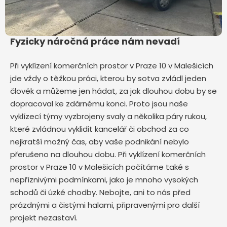
Fyzicky náročná práce nám nevadí
Při vyklízení komerčních prostor v Praze 10 v Malešicích
jde vždy o těžkou práci, kterou by sotva zvládl jeden
člověk a můžeme jen hádat, za jak dlouhou dobu by se
dopracoval ke zdárnému konci. Proto jsou naše
vyklízecí týmy vyzbrojeny svaly a několika páry rukou,
které zvládnou vyklidit kancelář či obchod za co
nejkratší možný čas, aby vaše podnikání nebylo
přerušeno na dlouhou dobu. Při vyklízení komerčních
prostor v Praze 10 v Malešicích počítáme také s
nepříznivými podmínkami, jako je mnoho vysokých
schodů či úzké chodby. Nebojte, ani to nás před
prázdnými a čistými halami, připravenými pro další
projekt nezastaví.