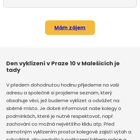
Mám zájem
Den vyklízení v Praze 10 v Malešicích je
tady
V předem dohodnutou hodinu přijedeme na vaši
adresu a společně si projdeme seznam, který
obsahuje věci, jež budeme vyklízet a odvážet na
sběrné místo. Je dobré informovat naše kolegy o
podmínkách, které je nutné respektovat, např.
zachování co možná největšího klidu atp. Před
samotným vyklízením prostor kolegové zajistí výtah a
schodiště, aby nedošlo k poškození během práce a