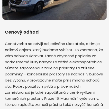
Cenový odhad
Cenotvorba se odvíjí od jediného ukazatele, a tím je
celkový objem, který budeme vyklízet. To znamená, že
vám nebude účtovat žádné zbytečné poplatky za
nadrozměrné kusy nábytku a těžké elektrospotřebiče.
Můžete zapomenout také na příplatky za ztížené
podmínky – kancelářské prostory se nachází v budově
bez výtahu, v provozovně máte příliš mnoho schodů
atd. Počet použitých pytlů a práce našich
zaměstnanců je také započítaná v ceně vyklízení
komerčních prostor v Praze 16. Maximální výše sumy,
kterou zaplatíte za naši práci je také nejvyšší konečná