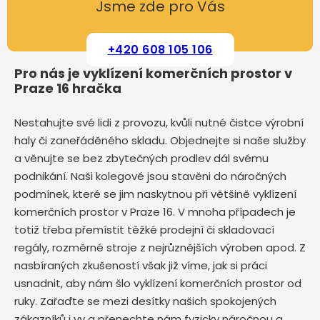
Jsme zde pro Vás
+420 608 105 106
Pro nás je vyklízení komerčních prostor v
Praze 16 hračka
Nestahujte své lidi z provozu, kvůli nutné čistce výrobní
haly či zaneřáděného skladu. Objednejte si naše služby
a věnujte se bez zbytečných prodlev dál svému
podnikání. Naši kolegové jsou stavěni do náročných
podmínek, které se jim naskytnou při většině vyklízení
komerčních prostor v Praze 16. V mnoha případech je
totiž třeba přemístit těžké prodejní či skladovací
regály, rozměrné stroje z nejrůznějších výroben apod. Z
nasbíraných zkušeností však již víme, jak si práci
usnadnit, aby nám šlo vyklízení komerčních prostor od
ruky. Zařaďte se mezi desítky našich spokojených
zákazníků i vy a přenechte nám fyzicky náročnou a