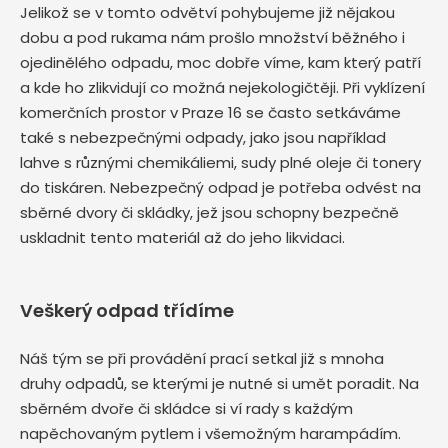
Jelikož se v tomto odvětví pohybujeme již nějakou
dobu a pod rukama nám prošlo množství běžného i
ojedinělého odpadu, moc dobře víme, kam který patří
a kde ho zlikvidují co možná nejekologičtěji. Při vyklízení
komerčních prostor v Praze 16 se často setkáváme
také s nebezpečnými odpady, jako jsou například
lahve s různými chemikáliemi, sudy plné oleje či tonery
do tiskáren. Nebezpečný odpad je potřeba odvést na
sběrné dvory či skládky, jež jsou schopny bezpečně
uskladnit tento materiál až do jeho likvidaci.
Veškerý odpad třídíme
Náš tým se při provádění prací setkal již s mnoha
druhy odpadů, se kterými je nutné si umět poradit. Na
sběrném dvoře či skládce si ví rady s každým
napěchovaným pytlem i všemožným harampádím.