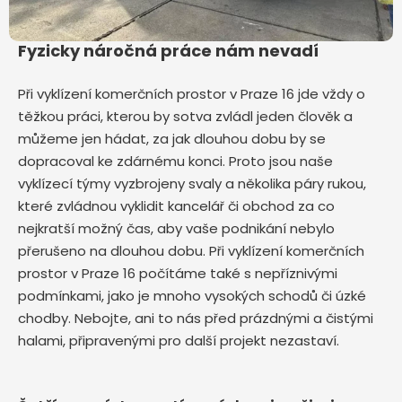
Fyzicky náročná práce nám nevadí
Při vyklízení komerčních prostor v Praze 16 jde vždy o
těžkou práci, kterou by sotva zvládl jeden člověk a
můžeme jen hádat, za jak dlouhou dobu by se
dopracoval ke zdárnému konci. Proto jsou naše
vyklízecí týmy vyzbrojeny svaly a několika páry rukou,
které zvládnou vyklidit kancelář či obchod za co
nejkratší možný čas, aby vaše podnikání nebylo
přerušeno na dlouhou dobu. Při vyklízení komerčních
prostor v Praze 16 počítáme také s nepříznivými
podmínkami, jako je mnoho vysokých schodů či úzké
chodby. Nebojte, ani to nás před prázdnými a čistými
halami, připravenými pro další projekt nezastaví.