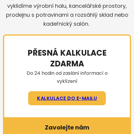
vyklidíme výrobní halu, kancelářské prostory,
prodejnu s potravinami a rozsáhlý sklad nebo
kadeřnický salón.
PŘESNÁ KALKULACE
ZDARMA
Do 24 hodin od zaslání informací o
vyklízení
KALKULACE DO E-MAILU
Zavolejte nám