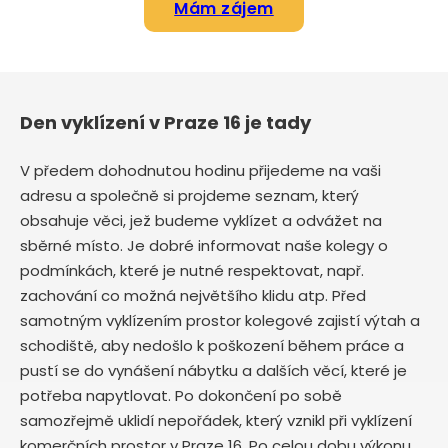
Mám zájem
Den vyklízení v Praze 16 je tady
V předem dohodnutou hodinu přijedeme na vaši
adresu a společně si projdeme seznam, který
obsahuje věci, jež budeme vyklízet a odvážet na
sběrné místo. Je dobré informovat naše kolegy o
podmínkách, které je nutné respektovat, např.
zachování co možná největšího klidu atp. Před
samotným vyklízením prostor kolegové zajistí výtah a
schodiště, aby nedošlo k poškození během práce a
pustí se do vynášení nábytku a dalších věcí, které je
potřeba napytlovat. Po dokončení po sobě
samozřejmě uklidí nepořádek, který vznikl při vyklízení
komerčních prostor v Praze 16. Po celou dobu výkonu