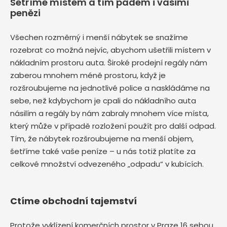
Šetříme místem a tím pádem i vašimi
penězi
Všechen rozměrný i menší nábytek se snažíme
rozebrat co možná nejvíc, abychom ušetřili místem v
nákladním prostoru auta. Široké prodejní regály nám
zaberou mnohem méně prostoru, když je
rozšroubujeme na jednotlivé police a naskládáme na
sebe, než kdybychom je cpali do nákladního auta
násilím a regály by nám zabraly mnohem více místa,
který může v případě rozložení použít pro další odpad.
Tím, že nábytek rozšroubujeme na menší objem,
šetříme také vaše peníze – u nás totiž platíte za
celkové množství odvezeného „odpadu“ v kubících.
Ctíme obchodní tajemství
Protože vyklízení komerčních prostor v Praze 16 sebou