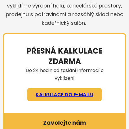
vyklidíme výrobní halu, kancelářské prostory,
prodejnu s potravinami a rozsáhlý sklad nebo
kadeřnický salón.
PŘESNÁ KALKULACE
ZDARMA
Do 24 hodin od zaslání informací o
vyklízení
KALKULACE DO E-MAILU
Zavolejte nám