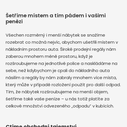
Šetříme místem a tím pádem i vašimi
penězi
Všechen rozměrný i menší nábytek se snažíme
rozebrat co možná nejvíc, abychom ušetřili místem v
nákladním prostoru auta. Široké prodejní regály nám
zaberou mnohem méně prostoru, když je
rozšroubujeme na jednotlivé police a naskládáme na
sebe, než kdybychom je cpali do nákladního auta
násilím a regály by nám zabraly mnohem více místa,
který může v případě rozložení použít pro další odpad.
Tím, že nábytek rozšroubujeme na menší objem,
šetříme také vaše peníze – u nás totiž platíte za
celkové množství odvezeného „odpadu“ v kubících.
Ctíme obchodní tajemství