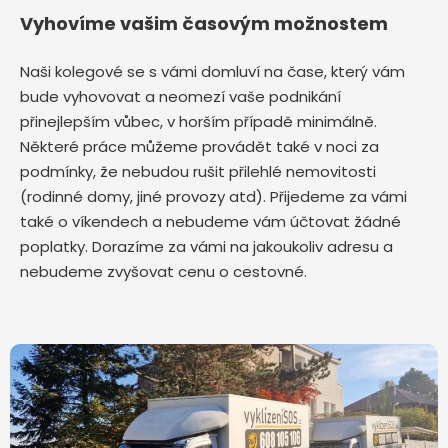
Vyhovíme vašim časovým možnostem
Naši kolegové se s vámi domluví na čase, který vám
bude vyhovovat a neomezí vaše podnikání
přinejlepším vůbec, v horším případě minimálně.
Některé práce můžeme provádět také v noci za
podmínky, že nebudou rušit přilehlé nemovitosti
(rodinné domy, jiné provozy atd). Přijedeme za vámi
také o víkendech a nebudeme vám účtovat žádné
poplatky. Dorazíme za vámi na jakoukoliv adresu a
nebudeme zvyšovat cenu o cestovné.