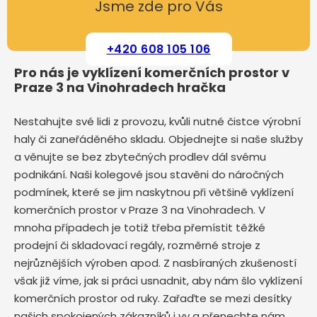
Jsme zde pro Vás
+420 608 105 106
Pro nás je vyklízení komerčních prostor v
Praze 3 na Vinohradech hračka
Nestahujte své lidi z provozu, kvůli nutné čistce výrobní
haly či zaneřáděného skladu. Objednejte si naše služby
a věnujte se bez zbytečných prodlev dál svému
podnikání. Naši kolegové jsou stavěni do náročných
podmínek, které se jim naskytnou při většině vyklízení
komerčních prostor v Praze 3 na Vinohradech. V
mnoha případech je totiž třeba přemístit těžké
prodejní či skladovací regály, rozměrné stroje z
nejrůznějších výroben apod. Z nasbíraných zkušeností
však již víme, jak si práci usnadnit, aby nám šlo vyklízení
komerčních prostor od ruky. Zařaďte se mezi desítky
našich spokojených zákazníků i vy a přenechte nám