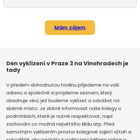
Mám zájem
Den vyklízení v Praze 3 na Vinohradech je
tady
V předem dohodnutou hodinu přijedeme na vaši
adresu a společně si projdeme seznam, který
obsahuje věci, jež budeme vyklízet a odvážet na
sběrné místo. Je dobré informovat naše kolegy o
podmínkách, které je nutné respektovat, např.
zachování co možná největšího klidu atp. Před
samotným vyklízením prostor kolegové zajistí výtah a
schodiště, aby nedošlo k poškození během práce a