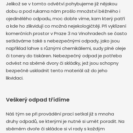
Jelikož se v tomto odvětví pohybujeme již nějakou
dobu a pod rukama nám prošlo množství běžného i
ojedinělého odpadu, moc dobře víme, kam který patří
a kde ho zlikvidují co možná nejekologičtěji. Při vyklízení
komerčních prostor v Praze 3 na Vinohradech se často
setkáváme také s nebezpečnými odpady, jako jsou
například lahve s různými chemikáliemi, sudy plné oleje
či tonery do tiskáren. Nebezpečný odpad je potřeba
odvést na sběrné dvory či skládky, jež jsou schopny
bezpečně uskladnit tento materiál až do jeho
likvidaci.
Veškerý odpad třídíme
Náš tým se při provádění prací setkal již s mnoha
druhy odpadů, se kterými je nutné si umět poradit. Na
sběrném dvoře či skládce si ví rady s každým