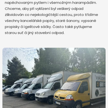
napěchovaným pytlem i všemožným harampádím.
Chceme, aby při vyklízení byl veškerý odpad
zlikvidován co nejekologičtější cestou, proto třídíme
všechny kancelářské papíry, staré šanony, vypsané
propisky či igelitové sáčky. Často také pytlujeme
starou suť či jiný stavební odpad.