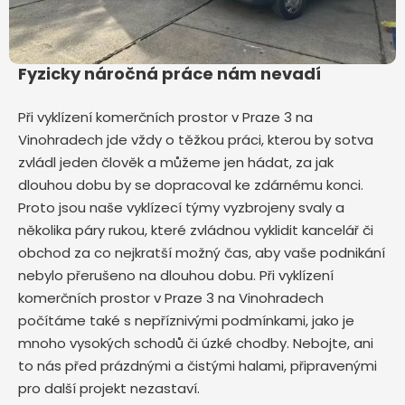
Fyzicky náročná práce nám nevadí
Při vyklízení komerčních prostor v Praze 3 na
Vinohradech jde vždy o těžkou práci, kterou by sotva
zvládl jeden člověk a můžeme jen hádat, za jak
dlouhou dobu by se dopracoval ke zdárnému konci.
Proto jsou naše vyklízecí týmy vyzbrojeny svaly a
několika páry rukou, které zvládnou vyklidit kancelář či
obchod za co nejkratší možný čas, aby vaše podnikání
nebylo přerušeno na dlouhou dobu. Při vyklízení
komerčních prostor v Praze 3 na Vinohradech
počítáme také s nepříznivými podmínkami, jako je
mnoho vysokých schodů či úzké chodby. Nebojte, ani
to nás před prázdnými a čistými halami, připravenými
pro další projekt nezastaví.