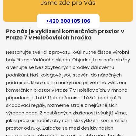
Jsme zde pro Vás
+420 608 105 106
Pro nás je vyklízení komerčních prostor v
Praze 7 v Holešovicích hračka
Nestahujte své lidi z provozu, kvůli nutné čistce výrobní
haly či zaneřáděného skladu. Objednejte si naše služby
a věnujte se bez zbytečných prodlev dál svému
podnikání. Naši kolegové jsou stavěni do náročných
podmínek, které se jim naskytnou při většině vyklízení
komerčních prostor v Praze 7 v Holešovicích. V mnoha
případech je totiž třeba přemístit těžké prodejní či
skladovací regály, rozměrné stroje z nejrůznějších
výroben apod. Z nasbíraných zkušeností však již víme,
jak si práci usnadnit, aby nám šlo vyklízení komerčních
prostor od ruky. Zařaďte se mezi desítky našich
spokojených zákazníků i vy a přenechte nám fyzicky