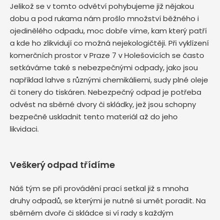
Jelikož se v tomto odvětví pohybujeme již nějakou
dobu a pod rukama nám prošlo množství běžného i
ojedinělého odpadu, moc dobře víme, kam který patří
a kde ho zlikvidují co možná nejekologičtěji. Při vyklízení
komerčních prostor v Praze 7 v Holešovicích se často
setkáváme také s nebezpečnými odpady, jako jsou
například lahve s různými chemikáliemi, sudy plné oleje
či tonery do tiskáren. Nebezpečný odpad je potřeba
odvést na sběrné dvory či skládky, jež jsou schopny
bezpečně uskladnit tento materiál až do jeho
likvidaci.
Veškerý odpad třídíme
Náš tým se při provádění prací setkal již s mnoha
druhy odpadů, se kterými je nutné si umět poradit. Na
sběrném dvoře či skládce si ví rady s každým