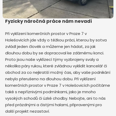
Fyzicky náročná práce nám nevadí
Při vyklízení komerčních prostor v Praze 7 v
Holešovicích jde vždy o těžkou práci, kterou by sotva
zvládl jeden člověk a můžeme jen hádat, za jak
dlouhou dobu by se dopracoval ke zdárnému konci.
Proto jsou naše vyklízecí týmy vyzbrojeny svaly a
několika páry rukou, které zvládnou vyklidit kancelář či
obchod za co nejkratší možný čas, aby vaše podnikání
nebylo přerušeno na dlouhou dobu. Při vyklízení
komerčních prostor v Praze 7 v Holešovicích počítáme
také s nepříznivými podmínkami, jako je mnoho
vysokých schodů či úzké chodby. Nebojte, ani to nás
před prázdnými a čistými halami, připravenými pro
další projekt nezastaví.