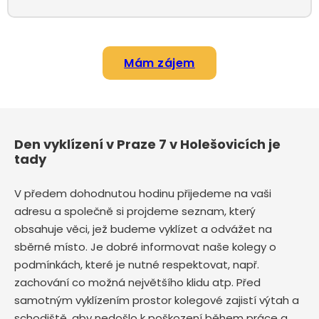
Mám zájem
Den vyklízení v Praze 7 v Holešovicích je
tady
V předem dohodnutou hodinu přijedeme na vaši
adresu a společně si projdeme seznam, který
obsahuje věci, jež budeme vyklízet a odvážet na
sběrné místo. Je dobré informovat naše kolegy o
podmínkách, které je nutné respektovat, např.
zachování co možná největšího klidu atp. Před
samotným vyklízením prostor kolegové zajistí výtah a
schodiště, aby nedošlo k poškození během práce a