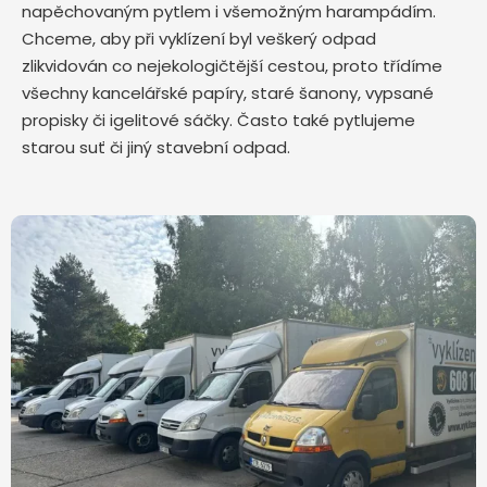
napěchovaným pytlem i všemožným harampádím.
Chceme, aby při vyklízení byl veškerý odpad
zlikvidován co nejekologičtější cestou, proto třídíme
všechny kancelářské papíry, staré šanony, vypsané
propisky či igelitové sáčky. Často také pytlujeme
starou suť či jiný stavební odpad.