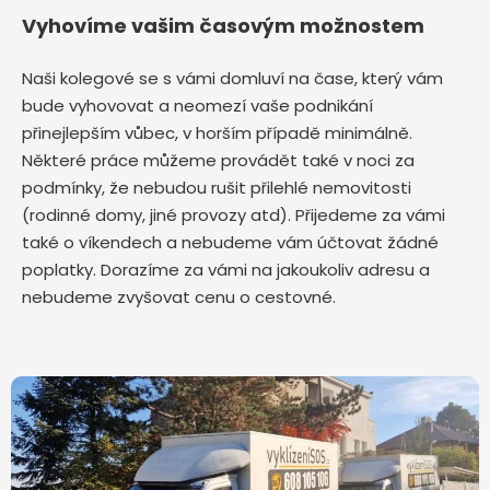
Vyhovíme vašim časovým možnostem
Naši kolegové se s vámi domluví na čase, který vám
bude vyhovovat a neomezí vaše podnikání
přinejlepším vůbec, v horším případě minimálně.
Některé práce můžeme provádět také v noci za
podmínky, že nebudou rušit přilehlé nemovitosti
(rodinné domy, jiné provozy atd). Přijedeme za vámi
také o víkendech a nebudeme vám účtovat žádné
poplatky. Dorazíme za vámi na jakoukoliv adresu a
nebudeme zvyšovat cenu o cestovné.