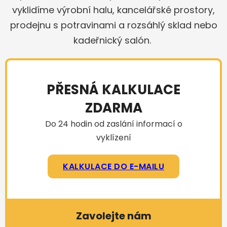
vyklidíme výrobní halu, kancelářské prostory,
prodejnu s potravinami a rozsáhlý sklad nebo
kadeřnický salón.
PŘESNÁ KALKULACE
ZDARMA
Do 24 hodin od zaslání informací o
vyklízení
KALKULACE DO E-MAILU
Zavolejte nám