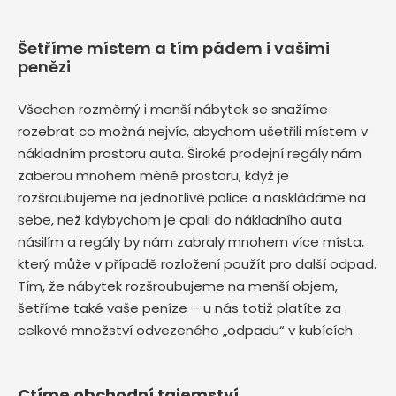
Šetříme místem a tím pádem i vašimi
penězi
Všechen rozměrný i menší nábytek se snažíme
rozebrat co možná nejvíc, abychom ušetřili místem v
nákladním prostoru auta. Široké prodejní regály nám
zaberou mnohem méně prostoru, když je
rozšroubujeme na jednotlivé police a naskládáme na
sebe, než kdybychom je cpali do nákladního auta
násilím a regály by nám zabraly mnohem více místa,
který může v případě rozložení použít pro další odpad.
Tím, že nábytek rozšroubujeme na menší objem,
šetříme také vaše peníze – u nás totiž platíte za
celkové množství odvezeného „odpadu“ v kubících.
Ctíme obchodní tajemství