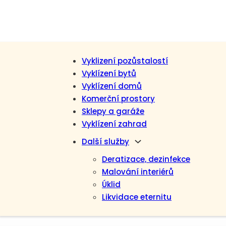
Vyklizení pozůstalostí
Vyklízení bytů
Vyklízení domů
Komerční prostory
Sklepy a garáže
Vyklízení zahrad
Další služby
Deratizace, dezinfekce
Malování interiérů
Úklid
Likvidace eternitu