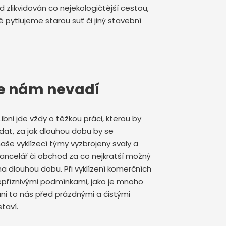
likvidován co nejekologičtější cestou,
 pytlujeme starou suť či jiný stavební
ce nám nevadí
Libni jde vždy o těžkou práci, kterou by
dat, za jak dlouhou dobu by se
aše vyklízecí týmy vyzbrojeny svaly a
 kancelář či obchod za co nejkratší možný
a dlouhou dobu. Při vyklízení komerčních
nepříznivými podmínkami, jako je mnoho
ni to nás před prázdnými a čistými
taví.