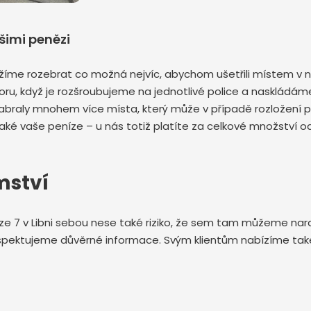
šimi penězi
íme rozebrat co možná nejvíc, abychom ušetřili místem v ná
, když je rozšroubujeme na jednotlivé police a naskládáme
abraly mnohem více místa, který může v případě rozložení p
ké vaše peníze – u nás totiž platíte za celkové množství o
mství
aze 7 v Libni sebou nese také riziko, že sem tam můžeme nara
 respektujeme důvěrné informace. Svým klientům nabízíme t