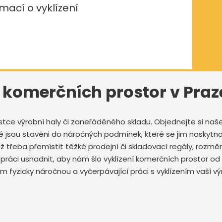
mací o vyklízení
í komerčních prostor v Praze
 čistce výrobní haly či zaneřáděného skladu. Objednejte si na
é jsou stavěni do náročných podmínek, které se jim naskytnou
iž třeba přemístit těžké prodejní či skladovací regály, rozmě
i práci usnadnit, aby nám šlo vyklízení komerčních prostor od
fyzicky náročnou a vyčerpávající práci s vyklízením vaší výrob