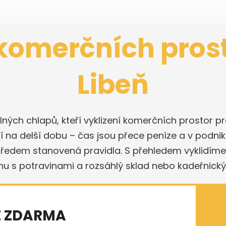
 komerčních prost
Libeň
lných chlapů, kteří vyklizení komerčních prostor 
na delší dobu – čas jsou přece peníze a v podnik
ředem stanovená pravidla. S přehledem vyklidíme 
nu s potravinami a rozsáhlý sklad nebo kadeřnický
E ZDARMA