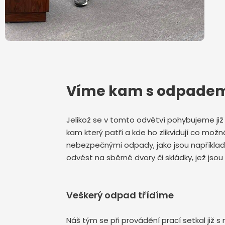
Víme kam s odpade
Jelikož se v tomto odvětví pohybujeme j
kam který patří a kde ho zlikvidují co možn
nebezpečnými odpady, jako jsou například 
odvést na sběrné dvory či skládky, jež jso
Veškerý odpad třídíme
Náš tým se při provádění prací setkal již 