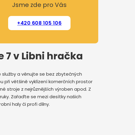
Jsme zde pro Vás
+420 608 105 106
 7 v Libni hračka
še služby a věnujte se bez zbytečných
 při většině vyklízení komerčních prostor
rné stroje z nejrůznějších výroben apod. Z
 ruky. Zařaďte se mezi desítky našich
ní haly či profi dílny.