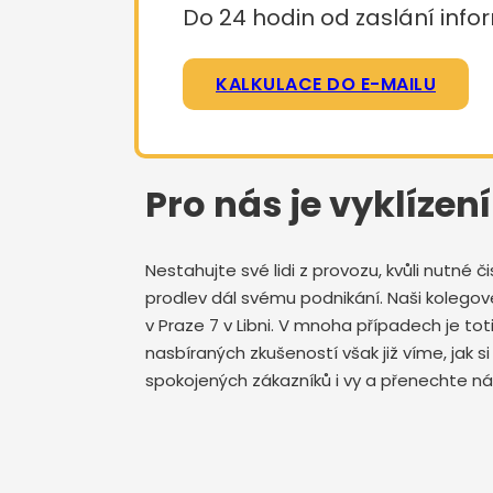
Do 24 hodin od zaslání infor
KALKULACE DO E-MAILU
Pro nás je vyklízen
Nestahujte své lidi z provozu, kvůli nutné
prodlev dál svému podnikání. Naši kolegov
v Praze 7 v Libni. V mnoha případech je tot
nasbíraných zkušeností však již víme, jak s
spokojených zákazníků i vy a přenechte nám 