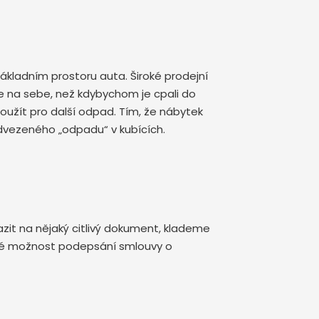
kladním prostoru auta. Široké prodejní
 na sebe, než kdybychom je cpali do
oužít pro další odpad. Tím, že nábytek
dvezeného „odpadu“ v kubících.
zit na nějaký citlivý dokument, klademe
aké možnost podepsání smlouvy o