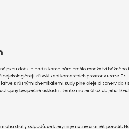
m
iž nějakou dobu a pod rukama nám prošlo množství běžného 
á nejekologičtěji. Při vyklízení komerčních prostor v Praze 7 
lahve s různými chemikáliemi, sudy plné oleje či tonery do 
u schopny bezpečně uskladnit tento materiál až do jeho likvid
s mnoha druhy odpadů, se kterými je nutné si umět poradit. Na