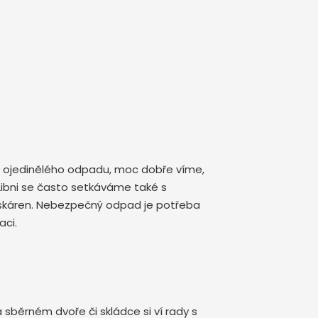
i ojedinělého odpadu, moc dobře víme,
v Libni se často setkáváme také s
tiskáren. Nebezpečný odpad je potřeba
aci.
 sběrném dvoře či skládce si ví rady s