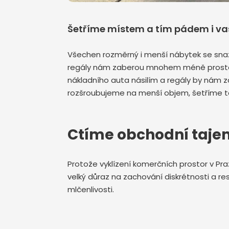
Šetříme místem a tím pádem i va
Všechen rozměrný i menší nábytek se snaž
regály nám zaberou mnohem méně prostoru
nákladního auta násilím a regály by nám z
rozšroubujeme na menší objem, šetříme ta
Ctíme obchodní taje
Protože vyklízení komerčních prostor v Pr
velký důraz na zachování diskrétnosti a
mlčenlivosti.