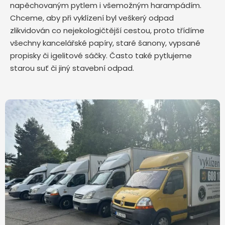
napěchovaným pytlem i všemožným harampádím.
Chceme, aby při vyklízení byl veškerý odpad
zlikvidován co nejekologičtější cestou, proto třídíme
všechny kancelářské papíry, staré šanony, vypsané
propisky či igelitové sáčky. Často také pytlujeme
starou suť či jiný stavební odpad.