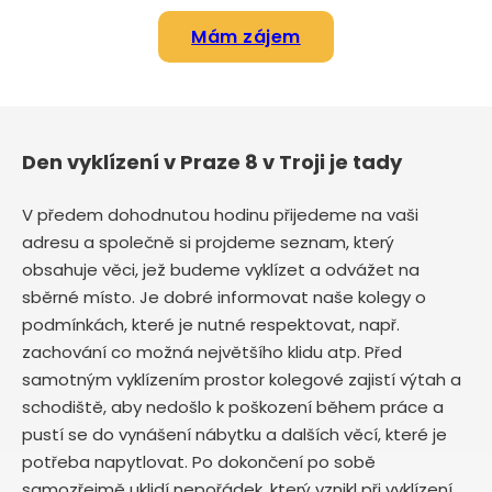
Mám zájem
Den vyklízení v Praze 8 v Troji je tady
V předem dohodnutou hodinu přijedeme na vaši
adresu a společně si projdeme seznam, který
obsahuje věci, jež budeme vyklízet a odvážet na
sběrné místo. Je dobré informovat naše kolegy o
podmínkách, které je nutné respektovat, např.
zachování co možná největšího klidu atp. Před
samotným vyklízením prostor kolegové zajistí výtah a
schodiště, aby nedošlo k poškození během práce a
pustí se do vynášení nábytku a dalších věcí, které je
potřeba napytlovat. Po dokončení po sobě
samozřejmě uklidí nepořádek, který vznikl při vyklízení