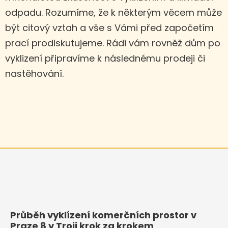
odpadu. Rozumíme, že k některým věcem může
být citový vztah a vše s Vámi před započetím
prací prodiskutujeme. Rádi vám rovněž dům po
vyklizení připravíme k následnému prodeji či
nastěhování.
Průběh vyklízení komerčních prostor v
Praze 8 v Troji krok za krokem