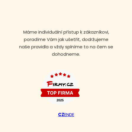
Máme individuální přístup k zákazníkovi,
poradíme Vám jak ušetřit, dodržujeme
naše pravidla a vždy splníme to na čem se
dohodneme.
Volejte nonstop
CZ
EN
DE
+420 608 105 106