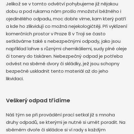
Jelikož se v tomto odvětví pohybujeme již nějakou
dobu a pod rukama nám prošlo množství běžného i
ojedinělého odpadu, moc dobře víme, kam který patří
a kde ho zlikvidují co možná nejekologičtěji. Při vyklízení
komerčních prostor v Praze 8 v Troji se často
setkáváme také s nebezpečnými odpady, jako jsou
například lahve s různými chemikáliemi, sudy plné oleje
či tonery do tiskáren. Nebezpečný odpad je potřeba
odvést na sběrné dvory či skládky, jež jsou schopny
bezpečně uskladnit tento materiál až do jeho
likvidaci.
Veškerý odpad třídíme
Náš tým se při provádění prací setkal již s mnoha
druhy odpadů, se kterými je nutné si umět poradit. Na
sběrném dvoře či skládce si ví rady s každým