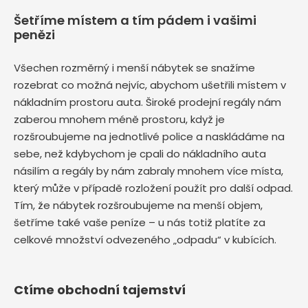
Šetříme místem a tím pádem i vašimi
penězi
Všechen rozměrný i menší nábytek se snažíme
rozebrat co možná nejvíc, abychom ušetřili místem v
nákladním prostoru auta. Široké prodejní regály nám
zaberou mnohem méně prostoru, když je
rozšroubujeme na jednotlivé police a naskládáme na
sebe, než kdybychom je cpali do nákladního auta
násilím a regály by nám zabraly mnohem více místa,
který může v případě rozložení použít pro další odpad.
Tím, že nábytek rozšroubujeme na menší objem,
šetříme také vaše peníze – u nás totiž platíte za
celkové množství odvezeného „odpadu“ v kubících.
Ctíme obchodní tajemství