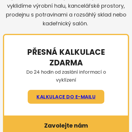
vyklidíme výrobní halu, kancelářské prostory,
prodejnu s potravinami a rozsáhlý sklad nebo
kadeřnický salón.
PŘESNÁ KALKULACE
ZDARMA
Do 24 hodin od zaslání informací o
vyklízení
KALKULACE DO E-MAILU
Zavolejte nám