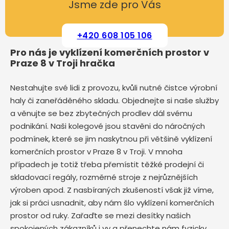
Jsme zde pro Vás
+420 608 105 106
Pro nás je vyklízení komerčních prostor v
Praze 8 v Troji hračka
Nestahujte své lidi z provozu, kvůli nutné čistce výrobní
haly či zaneřáděného skladu. Objednejte si naše služby
a věnujte se bez zbytečných prodlev dál svému
podnikání. Naši kolegové jsou stavěni do náročných
podmínek, které se jim naskytnou při většině vyklízení
komerčních prostor v Praze 8 v Troji. V mnoha
případech je totiž třeba přemístit těžké prodejní či
skladovací regály, rozměrné stroje z nejrůznějších
výroben apod. Z nasbíraných zkušeností však již víme,
jak si práci usnadnit, aby nám šlo vyklízení komerčních
prostor od ruky. Zařaďte se mezi desítky našich
spokojených zákazníků i vy a přenechte nám fyzicky