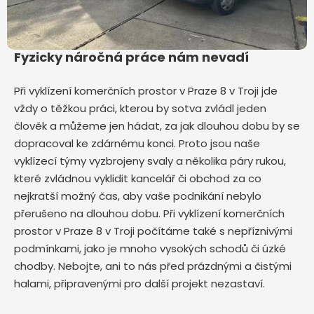
Fyzicky náročná práce nám nevadí
Při vyklízení komerčních prostor v Praze 8 v Troji jde
vždy o těžkou práci, kterou by sotva zvládl jeden
člověk a můžeme jen hádat, za jak dlouhou dobu by se
dopracoval ke zdárnému konci. Proto jsou naše
vyklízecí týmy vyzbrojeny svaly a několika páry rukou,
které zvládnou vyklidit kancelář či obchod za co
nejkratší možný čas, aby vaše podnikání nebylo
přerušeno na dlouhou dobu. Při vyklízení komerčních
prostor v Praze 8 v Troji počítáme také s nepříznivými
podmínkami, jako je mnoho vysokých schodů či úzké
chodby. Nebojte, ani to nás před prázdnými a čistými
halami, připravenými pro další projekt nezastaví.